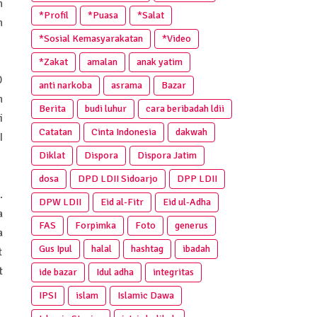
n
*Profil
*Puasa
*Salat
n
*Sosial Kemasyarakatan
*Video
*Zakat
amalan
anak yatim
D
anti narkoba
asrama
Bazar
n
Berita
budi luhur
cara beribadah ldii
i
Catatan
Cinta Indonesia
dakwah
I
Diklat
Dispora
Dispora Jatim
dosa
DPD LDII Sidoarjo
DPP LDII
.
DPW LDII
Eid al-Fitr
Eid ul-Adha
a
FAS
Forpimka
Foto
generus
a
Gus Ipul
halal
hashtag
ibadah
t
t
ide bazar
Idul adha
integritas
IPSI
islam
Islamic Dawa