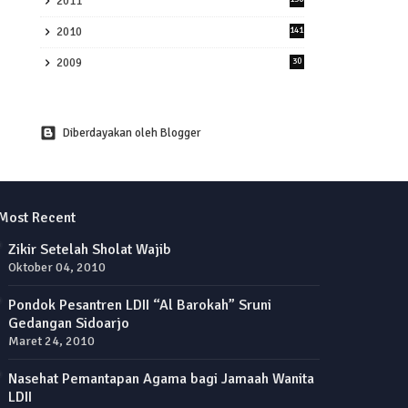
2011
2010
141
2009
30
Diberdayakan oleh Blogger
Most Recent
Zikir Setelah Sholat Wajib
Oktober 04, 2010
Pondok Pesantren LDII “Al Barokah” Sruni
Gedangan Sidoarjo
Maret 24, 2010
Nasehat Pemantapan Agama bagi Jamaah Wanita
LDII