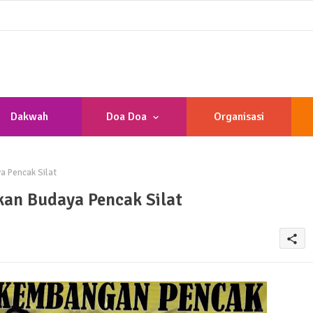
Dakwah
Doa Doa
Organisasi
a Pencak Silat
kan Budaya Pencak Silat
share