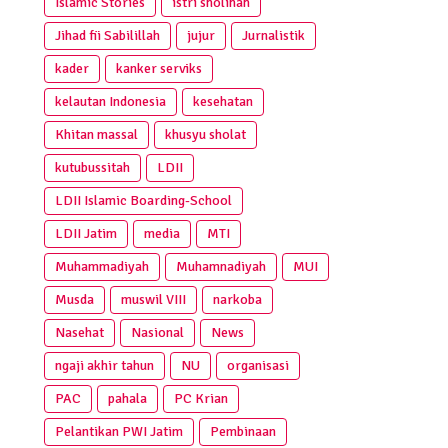
Islamic Stories
istri sholihah
Jihad fii Sabilillah
jujur
Jurnalistik
kader
kanker serviks
kelautan Indonesia
kesehatan
Khitan massal
khusyu sholat
kutubussitah
LDII
LDII Islamic Boarding-School
LDII Jatim
media
MTI
Muhammadiyah
Muhamnadiyah
MUI
Musda
muswil VIII
narkoba
Nasehat
Nasional
News
ngaji akhir tahun
NU
organisasi
PAC
pahala
PC Krian
Pelantikan PWI Jatim
Pembinaan