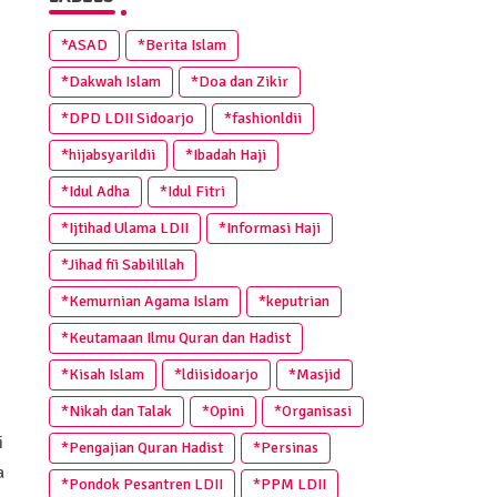
*ASAD
*Berita Islam
*Dakwah Islam
*Doa dan Zikir
*DPD LDII Sidoarjo
*fashionldii
*hijabsyarildii
*Ibadah Haji
*Idul Adha
*Idul Fitri
*Ijtihad Ulama LDII
*Informasi Haji
*Jihad fii Sabilillah
*Kemurnian Agama Islam
*keputrian
*Keutamaan Ilmu Quran dan Hadist
*Kisah Islam
*ldiisidoarjo
*Masjid
*Nikah dan Talak
*Opini
*Organisasi
i
*Pengajian Quran Hadist
*Persinas
a
*Pondok Pesantren LDII
*PPM LDII