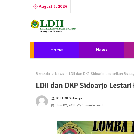
August 9, 2026
Home
News
Beranda
News
LDII dan DKP Sidoarjo Lestarikan Buday
LDII dan DKP Sidoarjo Lestari
ICT LDII Sidoarjo
person
Juni 02, 2015
1 minute read