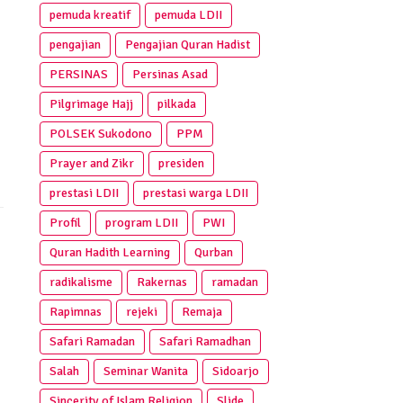
pemuda kreatif
pemuda LDII
pengajian
Pengajian Quran Hadist
PERSINAS
Persinas Asad
Pilgrimage Hajj
pilkada
POLSEK Sukodono
PPM
Prayer and Zikr
presiden
prestasi LDII
prestasi warga LDII
Profil
program LDII
PWI
Quran Hadith Learning
Qurban
radikalisme
Rakernas
ramadan
Rapimnas
rejeki
Remaja
Safari Ramadan
Safari Ramadhan
Salah
Seminar Wanita
Sidoarjo
Sincerity of Islam Religion
Slide