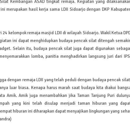
lat Kembangan ASAD tingkat remaja. Kegiatan yang dilaksanaka
 ini merupakan hasil kerja sama LDII Sidoarjo dengan DKP Kabupate
dari 24 kelompok remaja masjid LDII di wilayah Sidoarjo. Wakil Ketua DP
giatan ini dapat menghidupkan budaya pencak silat ditengah semaki
dget. Selain itu, budaya pencak silat juga dapat digunakan sebaga
menyemarakkan lomba, panitia menghadirkan langsung juri dari IPS
 dengan remaja LDII yang telah peduli dengan budaya pencak silat
anya luar biasa. Kenapa harus marah saat budaya kita diakui bangs
 kata Amik. Amik juga menambahkan jika Taman Tanjung Puri duluny
pah yang kini telah disulap menjadi taman hiburan yang dapa
empat hiburan ini diharapkan dapat menyajikan lingkungan yang seha
andra)