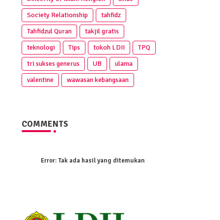
Society Relationship
tahfidz
Tahfidzul Quran
takjil gratis
teknologi
Tips
tokoh LDII
TPQ
tri sukses generus
UB
ulama
valentine
wawasan kebangsaan
COMMENTS
Error:
Tak ada hasil yang ditemukan