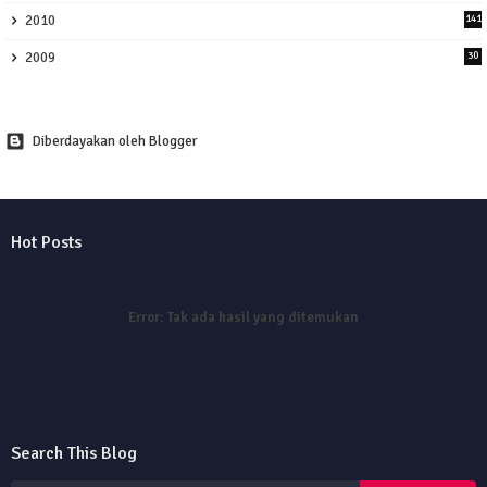
2010
141
2009
30
Diberdayakan oleh Blogger
Hot Posts
Error:
Tak ada hasil yang ditemukan
Search This Blog