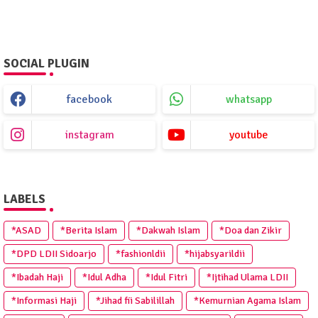
SOCIAL PLUGIN
facebook
whatsapp
instagram
youtube
LABELS
*ASAD
*Berita Islam
*Dakwah Islam
*Doa dan Zikir
*DPD LDII Sidoarjo
*fashionldii
*hijabsyarildii
*Ibadah Haji
*Idul Adha
*Idul Fitri
*Ijtihad Ulama LDII
*Informasi Haji
*Jihad fii Sabilillah
*Kemurnian Agama Islam