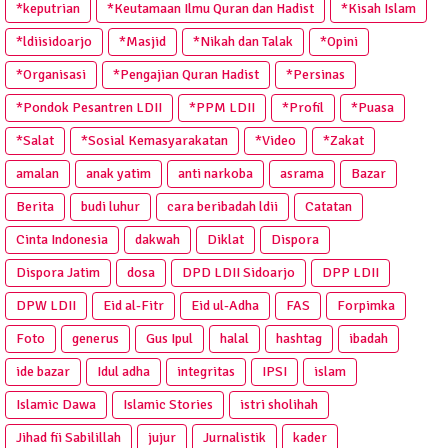
*keputrian
*Keutamaan Ilmu Quran dan Hadist
*Kisah Islam
*ldiisidoarjo
*Masjid
*Nikah dan Talak
*Opini
*Organisasi
*Pengajian Quran Hadist
*Persinas
*Pondok Pesantren LDII
*PPM LDII
*Profil
*Puasa
*Salat
*Sosial Kemasyarakatan
*Video
*Zakat
amalan
anak yatim
anti narkoba
asrama
Bazar
Berita
budi luhur
cara beribadah ldii
Catatan
Cinta Indonesia
dakwah
Diklat
Dispora
Dispora Jatim
dosa
DPD LDII Sidoarjo
DPP LDII
DPW LDII
Eid al-Fitr
Eid ul-Adha
FAS
Forpimka
Foto
generus
Gus Ipul
halal
hashtag
ibadah
ide bazar
Idul adha
integritas
IPSI
islam
Islamic Dawa
Islamic Stories
istri sholihah
Jihad fii Sabilillah
jujur
Jurnalistik
kader