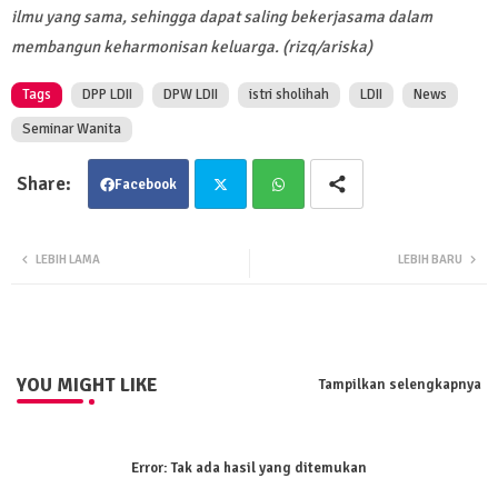
ilmu yang sama, sehingga dapat saling bekerjasama dalam
membangun keharmonisan keluarga. (rizq/ariska)
Tags
DPP LDII
DPW LDII
istri sholihah
LDII
News
Seminar Wanita
Facebook
Twit
Wha
LEBIH LAMA
LEBIH BARU
ter
tsa
pp
YOU MIGHT LIKE
Tampilkan selengkapnya
Error:
Tak ada hasil yang ditemukan