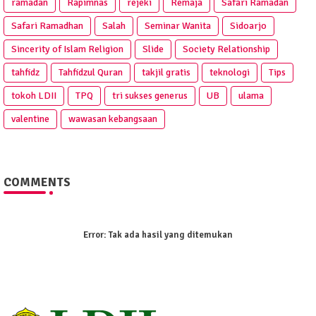
ramadan
Rapimnas
rejeki
Remaja
Safari Ramadan
Safari Ramadhan
Salah
Seminar Wanita
Sidoarjo
Sincerity of Islam Religion
Slide
Society Relationship
tahfidz
Tahfidzul Quran
takjil gratis
teknologi
Tips
tokoh LDII
TPQ
tri sukses generus
UB
ulama
valentine
wawasan kebangsaan
COMMENTS
Error:
Tak ada hasil yang ditemukan