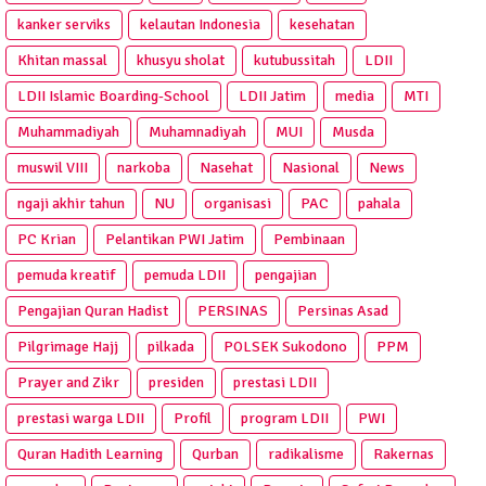
kanker serviks
kelautan Indonesia
kesehatan
Khitan massal
khusyu sholat
kutubussitah
LDII
LDII Islamic Boarding-School
LDII Jatim
media
MTI
Muhammadiyah
Muhamnadiyah
MUI
Musda
muswil VIII
narkoba
Nasehat
Nasional
News
ngaji akhir tahun
NU
organisasi
PAC
pahala
PC Krian
Pelantikan PWI Jatim
Pembinaan
pemuda kreatif
pemuda LDII
pengajian
Pengajian Quran Hadist
PERSINAS
Persinas Asad
Pilgrimage Hajj
pilkada
POLSEK Sukodono
PPM
Prayer and Zikr
presiden
prestasi LDII
prestasi warga LDII
Profil
program LDII
PWI
Quran Hadith Learning
Qurban
radikalisme
Rakernas