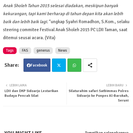
Anak Sholeh Tahun 2015 selesai diadakan, meskipun banyak
kekurangan, tapi kami berharap di tahun depan kita akan lebih
baik dan lebih baik lagi.”
ungkap Syahri Romadhon, S.Kom., selaku
steering commitee Festival Anak Sholeh 2015 PC LDII Taman, saat
ditemui seusai acara. (Vita)
Tags
FAS
generus
News
Facebook
Twit
Wha
LEBIH LAMA
LEBIH BARU
LDII dan DKP Sidoarjo Lestarikan
Silaturahim safari Satbimmas Polres
ter
tsa
Budaya Pencak Silat
Sidoarjo ke Ponpes Al-Barokah,
Seruni
pp