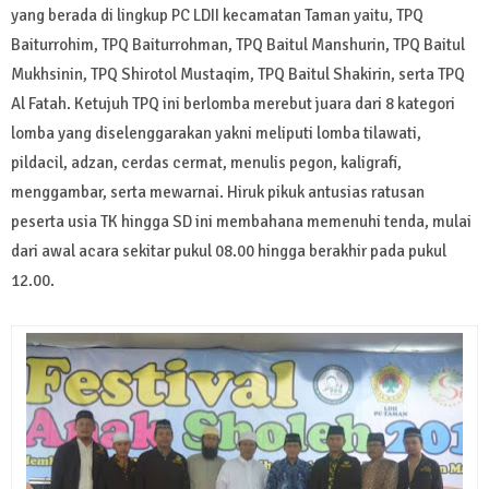
yang berada di lingkup PC LDII kecamatan Taman yaitu, TPQ
Baiturrohim, TPQ Baiturrohman, TPQ Baitul Manshurin, TPQ Baitul
Mukhsinin, TPQ Shirotol Mustaqim, TPQ Baitul Shakirin, serta TPQ
Al Fatah. Ketujuh TPQ ini berlomba merebut juara dari 8 kategori
lomba yang diselenggarakan yakni meliputi lomba tilawati,
pildacil, adzan, cerdas cermat, menulis pegon, kaligrafi,
menggambar, serta mewarnai. Hiruk pikuk antusias ratusan
peserta usia TK hingga SD ini membahana memenuhi tenda, mulai
dari awal acara sekitar pukul 08.00 hingga berakhir pada pukul
12.00.