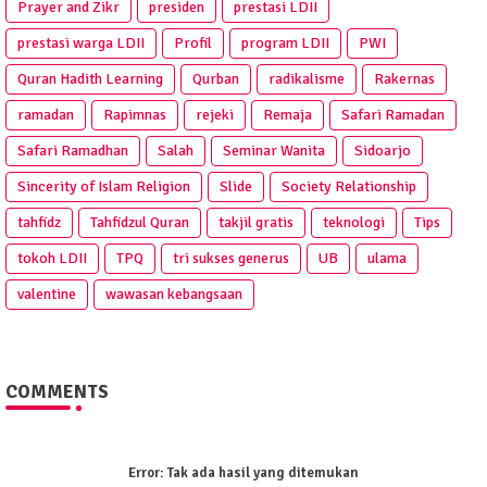
Prayer and Zikr
presiden
prestasi LDII
prestasi warga LDII
Profil
program LDII
PWI
Quran Hadith Learning
Qurban
radikalisme
Rakernas
ramadan
Rapimnas
rejeki
Remaja
Safari Ramadan
Safari Ramadhan
Salah
Seminar Wanita
Sidoarjo
Sincerity of Islam Religion
Slide
Society Relationship
tahfidz
Tahfidzul Quran
takjil gratis
teknologi
Tips
tokoh LDII
TPQ
tri sukses generus
UB
ulama
valentine
wawasan kebangsaan
COMMENTS
Error:
Tak ada hasil yang ditemukan