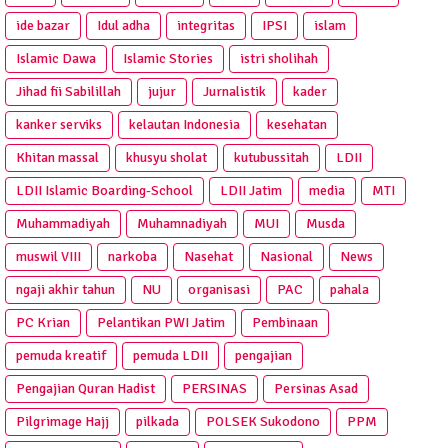
ide bazar
Idul adha
integritas
IPSI
islam
Islamic Dawa
Islamic Stories
istri sholihah
Jihad fii Sabilillah
jujur
Jurnalistik
kader
kanker serviks
kelautan Indonesia
kesehatan
Khitan massal
khusyu sholat
kutubussitah
LDII
LDII Islamic Boarding-School
LDII Jatim
media
MTI
Muhammadiyah
Muhamnadiyah
MUI
Musda
muswil VIII
narkoba
Nasehat
Nasional
News
ngaji akhir tahun
NU
organisasi
PAC
pahala
PC Krian
Pelantikan PWI Jatim
Pembinaan
pemuda kreatif
pemuda LDII
pengajian
Pengajian Quran Hadist
PERSINAS
Persinas Asad
Pilgrimage Hajj
pilkada
POLSEK Sukodono
PPM