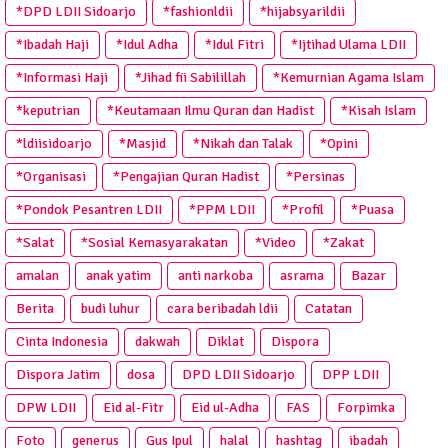
*DPD LDII Sidoarjo
*fashionldii
*hijabsyarildii
*Ibadah Haji
*Idul Adha
*Idul Fitri
*Ijtihad Ulama LDII
*Informasi Haji
*Jihad fii Sabilillah
*Kemurnian Agama Islam
*keputrian
*Keutamaan Ilmu Quran dan Hadist
*Kisah Islam
*ldiisidoarjo
*Masjid
*Nikah dan Talak
*Opini
*Organisasi
*Pengajian Quran Hadist
*Persinas
*Pondok Pesantren LDII
*PPM LDII
*Profil
*Puasa
*Salat
*Sosial Kemasyarakatan
*Video
*Zakat
amalan
anak yatim
anti narkoba
asrama
Bazar
Berita
budi luhur
cara beribadah ldii
Catatan
Cinta Indonesia
dakwah
Diklat
Dispora
Dispora Jatim
dosa
DPD LDII Sidoarjo
DPP LDII
DPW LDII
Eid al-Fitr
Eid ul-Adha
FAS
Forpimka
Foto
generus
Gus Ipul
halal
hashtag
ibadah