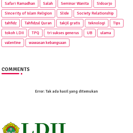
Safari Ramadhan
Salah
Seminar Wanita
Sidoarjo
Sincerity of Islam Religion
Slide
Society Relationship
tahfidz
Tahfidzul Quran
takjil gratis
teknologi
Tips
tokoh LDII
TPQ
tri sukses generus
UB
ulama
valentine
wawasan kebangsaan
COMMENTS
Error:
Tak ada hasil yang ditemukan