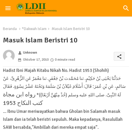
Beranda
*Dakwah Islam
Masuk Islam Beristri 10
Masuk Islam Beristri 10
Unknown
person
share
Oktober 17, 2010
0 minute read
Hadist Ibni Majah Kitabu Nikah No. Hadist 1953 (Shohih)
حَدَثَّنَا يَحْيَى بْنُ حَكِيْمٍ. ثنا مُحَمَّدث بْنُ جَعْفَرٍ. ثنا مَعْمَرٌ عَنِ الزُّهْرِىِّ، عَنْ
سَالمٍ، عَنِ بْنِ عُمَرَ؛ قَالَ: أَسْلَامَ غَيْلاَنُ بْنُ سَلَمَةَ وَتَحْتَهُ عَشْرُ نِسْوَةٍ. فَقَالَ
رواه ابن مجاة
لَهُ النَّبِىَّ، صلى اللهِ عليه وسلم (خُذْ مِنْهُنَّ أرْبَعًا))*
كتب النكاح 1953
... Ibnu Umar meriwayatkan bahwa Gholan bin Salamah masuk
Islam dan ia telah beristri sepuluh. Maka kepadanya, Rasulullah
SAW bersabda,”Ambillah dari mereka empat saja”.