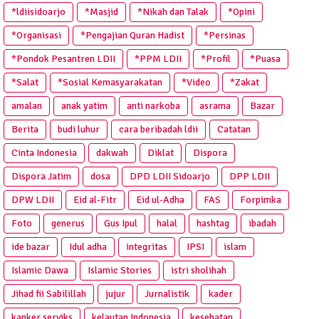
*ldiisidoarjo
*Masjid
*Nikah dan Talak
*Opini
*Organisasi
*Pengajian Quran Hadist
*Persinas
*Pondok Pesantren LDII
*PPM LDII
*Profil
*Puasa
*Salat
*Sosial Kemasyarakatan
*Video
*Zakat
amalan
anak yatim
anti narkoba
asrama
Bazar
Berita
budi luhur
cara beribadah ldii
Catatan
Cinta Indonesia
dakwah
Diklat
Dispora
Dispora Jatim
dosa
DPD LDII Sidoarjo
DPP LDII
DPW LDII
Eid al-Fitr
Eid ul-Adha
FAS
Forpimka
Foto
generus
Gus Ipul
halal
hashtag
ibadah
ide bazar
Idul adha
integritas
IPSI
islam
Islamic Dawa
Islamic Stories
istri sholihah
Jihad fii Sabilillah
jujur
Jurnalistik
kader
kanker serviks
kelautan Indonesia
kesehatan