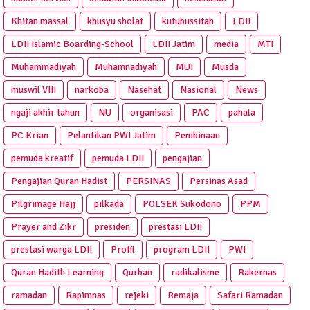
Khitan massal
khusyu sholat
kutubussitah
LDII
LDII Islamic Boarding-School
LDII Jatim
media
MTI
Muhammadiyah
Muhamnadiyah
MUI
Musda
muswil VIII
narkoba
Nasehat
Nasional
News
ngaji akhir tahun
NU
organisasi
PAC
pahala
PC Krian
Pelantikan PWI Jatim
Pembinaan
pemuda kreatif
pemuda LDII
pengajian
Pengajian Quran Hadist
PERSINAS
Persinas Asad
Pilgrimage Hajj
pilkada
POLSEK Sukodono
PPM
Prayer and Zikr
presiden
prestasi LDII
prestasi warga LDII
Profil
program LDII
PWI
Quran Hadith Learning
Qurban
radikalisme
Rakernas
ramadan
Rapimnas
rejeki
Remaja
Safari Ramadan