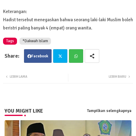
Keterangan:
Hadist tersebut menegaskan bahwa seorang laki-laki Muslim boleh
beristri paling banyak 4 (empat) orang wanita.
Tags
*Dakwah Islam
Facebook
Twit
Wha
LEBIH LAMA
LEBIH BARU
ter
tsa
pp
YOU MIGHT LIKE
Tampilkan selengkapnya