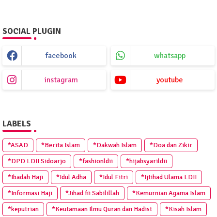
SOCIAL PLUGIN
facebook
whatsapp
instagram
youtube
LABELS
*ASAD
*Berita Islam
*Dakwah Islam
*Doa dan Zikir
*DPD LDII Sidoarjo
*fashionldii
*hijabsyarildii
*Ibadah Haji
*Idul Adha
*Idul Fitri
*Ijtihad Ulama LDII
*Informasi Haji
*Jihad fii Sabilillah
*Kemurnian Agama Islam
*keputrian
*Keutamaan Ilmu Quran dan Hadist
*Kisah Islam