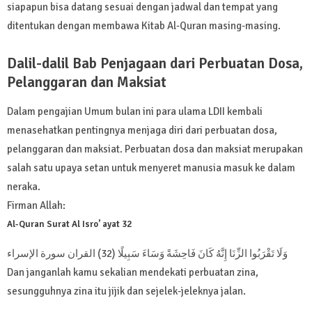
siapapun bisa datang sesuai dengan jadwal dan tempat yang
ditentukan dengan membawa Kitab Al-Quran masing-masing.
Dalil-dalil Bab Penjagaan dari Perbuatan Dosa,
Pelanggaran dan Maksiat
Dalam pengajian Umum bulan ini para ulama LDII kembali
menasehatkan pentingnya menjaga diri dari perbuatan dosa,
pelanggaran dan maksiat. Perbuatan dosa dan maksiat merupakan
salah satu upaya setan untuk menyeret manusia masuk ke dalam
neraka.
Firman Allah:
Al-Quran Surat Al Isro’ ayat 32
وَلَا تَقْرَبُوا الزِّنَا إِنَّهُ كَانَ فَاحِشَةً وَسَاءَ سَبِيلًا (32) القران سورة الإسراء
Dan janganlah kamu sekalian mendekati perbuatan zina,
sesungguhnya zina itu jijik dan sejelek-jeleknya jalan.