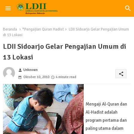
Beranda
*Pengajian Quran Hadist
LDII Sidoarjo Gelar Pengajian Umum
di 13 Lokasi
LDII Sidoarjo Gelar Pengajian Umum di
13 Lokasi
Unknown
person
share
Oktober 10, 2010
4 minute read
Mengaji Al-Quran dan
Al-Hadist adalah
program pertama dan
paling utama dalam