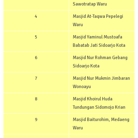
Sawotratap Waru
4
Masjid At-Taqwa Pepelegi
Waru
5
Masjid Yaminul Mustoafa
Babatab Jati Sidoarjo Kota
6
Masjid Nur Rohman Gebang
Sidoarjo Kota
7
Masjid Nur Mukmin Jimbaran
Wonoayu
8
Masjid Khoirul Huda
Tundungan Sidomojo Krian
9
Masjid Baiturohim, Medaeng
Waru