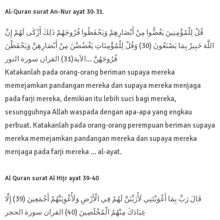
Al-Quran surat An-Nur ayat 30-31.
قُلْ لِلْمُؤْمِنِينَ يَغُضُّوا مِنْ أَبْصَارِهِمْ وَيَحْفَظُوا فُرُوجَهُمْ ذَلِكَ أَزْكَى لَهُمْ إِنَّ
اللَّهَ خَبِيرٌ بِمَا يَصْنَعُونَ (30) وَقُلْ لِلْمُؤْمِنَاتِ يَغْضُضْنَ مِنْ أَبْصَارِهِنَّ وَيَحْفَظْنَ
فُرُوجَهُنَّ ...الأية(31) القران سورة النور
Katakanlah pada orang-orang beriman supaya mereka
memejamkan pandangan mereka dan supaya mereka menjaga
pada farji mereka, demikian itu lebih suci bagi mereka,
sesungguhnya Allah waspada dengan apa-apa yang engkau
perbuat. Katakanlah pada orang-orang perempuan beriman supaya
mereka memejamkan pandangan mereka dan supaya mereka
menjaga pada farji mereka ... al-ayat.
Al Quran surat Al Hijr ayat 39-40
قَالَ رَبِّ بِمَا أَغْوَيْتَنِي لَأُزَيِّنَنَّ لَهُمْ فِي الْأَرْضِ وَلَأُغْوِيَنَّهُمْ أَجْمَعِينَ (39) إِلَّا
عِبَادَكَ مِنْهُمُ الْمُخْلَصِينَ (40) القران سورة الحجر