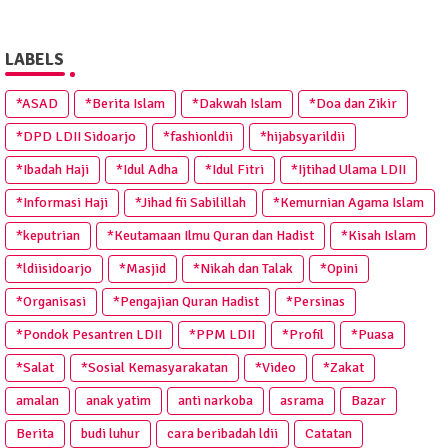
LABELS
*ASAD
*Berita Islam
*Dakwah Islam
*Doa dan Zikir
*DPD LDII Sidoarjo
*fashionldii
*hijabsyarildii
*Ibadah Haji
*Idul Adha
*Idul Fitri
*Ijtihad Ulama LDII
*Informasi Haji
*Jihad fii Sabilillah
*Kemurnian Agama Islam
*keputrian
*Keutamaan Ilmu Quran dan Hadist
*Kisah Islam
*ldiisidoarjo
*Masjid
*Nikah dan Talak
*Opini
*Organisasi
*Pengajian Quran Hadist
*Persinas
*Pondok Pesantren LDII
*PPM LDII
*Profil
*Puasa
*Salat
*Sosial Kemasyarakatan
*Video
*Zakat
amalan
anak yatim
anti narkoba
asrama
Bazar
Berita
budi luhur
cara beribadah ldii
Catatan