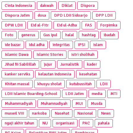
Cinta Indonesia
dakwah
Diklat
Dispora
Dispora Jatim
dosa
DPD LDII Sidoarjo
DPP LDII
DPW LDII
Eid al-Fitr
Eid ul-Adha
FAS
Forpimka
Foto
generus
Gus Ipul
halal
hashtag
ibadah
ide bazar
Idul adha
integritas
IPSI
islam
Islamic Dawa
Islamic Stories
istri sholihah
Jihad fii Sabilillah
jujur
Jurnalistik
kader
kanker serviks
kelautan Indonesia
kesehatan
Khitan massal
khusyu sholat
kutubussitah
LDII
LDII Islamic Boarding-School
LDII Jatim
media
MTI
Muhammadiyah
Muhamnadiyah
MUI
Musda
muswil VIII
narkoba
Nasehat
Nasional
News
ngaji akhir tahun
NU
organisasi
PAC
pahala
PC Krian
Pelantikan PWI Jatim
Pembinaan