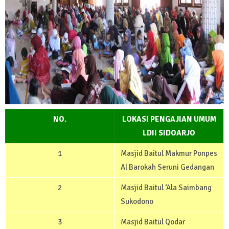
NO.
LOKASI PENGAJIAN UMUM
LDII SIDOARJO
1
Masjid Baitul Makmur Ponpes
Al Barokah Seruni Gedangan
2
Masjid Baitul ‘Ala Saimbang
Sukodono
3
Masjid Baitul Qodar