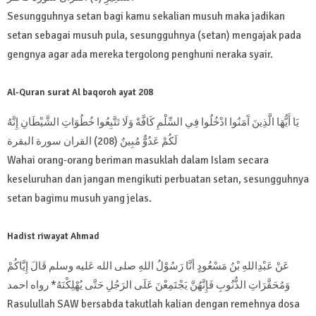
Sesungguhnya setan bagi kamu sekalian musuh maka jadikan
setan sebagai musuh pula, sesungguhnya (setan) mengajak pada
gengnya agar ada mereka tergolong penghuni neraka syair.
Al-Quran surat Al baqoroh ayat 208
يَا أَيُّهَا الَّذِينَ آَمَنُوا ادْخُلُوا فِي السِّلْمِ كَافَّةً وَلَا تَتَّبِعُوا خُطُوَاتِ الشَّيْطَانِ إِنَّهُ
لَكُمْ عَدُوٌّ مُبِينٌ (208) القران سورة البقرة
Wahai orang-orang beriman masuklah dalam Islam secara
keseluruhan dan jangan mengikuti perbuatan setan, sesungguhnya
setan bagimu musuh yang jelas.
Hadist riwayat Ahmad
عَنْ عَبْدِاللهِ بْنُ مَسْعُودٍ أنَّا رَسُوْلُ اللهِ صلى الله عَليه وسلم قَالَ إِيَّاكُمْ
وَمُحَقَّرَاتِ الذُّنُوبِ فَإِنَّهُنَّ يَجْتَمِعْنَ عَلَى الرَجُلِ حَتَّى يُهْلِكْنَهُ* رواه احمد
Rasulullah SAW bersabda takutlah kalian dengan remehnya dosa