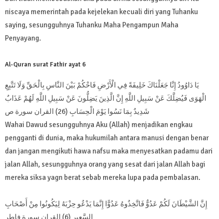
niscaya memerintah pada kejelekan kecuali diri yang Tuhanku
saying, sesungguhnya Tuhanku Maha Pengampun Maha
Penyayang.
Al-Quran surat Fathir ayat 6
يَا دَاوُودُ إِنَّا جَعَلْنَاكَ خَلِيفَةً فِي الْأَرْضِ فَاحْكُمْ بَيْنَ النَّاسِ بِالْحَقِّ وَلَا تَتَّبِعِ
الْهَوَى فَيُضِلَّكَ عَنْ سَبِيلِ اللَّهِ إِنَّ الَّذِينَ يَضِلُّونَ عَنْ سَبِيلِ اللَّهِ لَهُمْ عَذَابٌ
شَدِيدٌ بِمَا نَسُوا يَوْمَ الْحِسَابِ (26) القران سورة ص
Wahai Dawud sesungguhnya Aku (Allah) menjadikan engkau
pengganti di dunia, maka hukumilah antara manusi dengan benar
dan jangan mengikuti hawa nafsu maka menyesatkan padamu dari
jalan Allah, sesungguhnya orang yang sesat dari jalan Allah bagi
mereka siksa yagn berat sebab mereka lupa pada pembalasan.
إِنَّ الشَّيْطَانَ لَكُمْ عَدُوٌّ فَاتَّخِذُوهُ عَدُوًّا إِنَّمَا يَدْعُو حِزْبَهُ لِيَكُونُوا مِنْ أَصْحَابِ
السَّعِيرِ (6) القران سورة فاطر