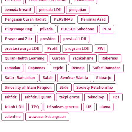
pemuda kreatif
pemuda LDII
pengajian
Pengajian Quran Hadist
PERSINAS
Persinas Asad
Pilgrimage Hajj
pilkada
POLSEK Sukodono
PPM
Prayer and Zikr
presiden
prestasi LDII
prestasi warga LDII
Profil
program LDII
PWI
Quran Hadith Learning
Qurban
radikalisme
Rakernas
ramadan
Rapimnas
rejeki
Remaja
Safari Ramadan
Safari Ramadhan
Salah
Seminar Wanita
Sidoarjo
Sincerity of Islam Religion
Slide
Society Relationship
tahfidz
Tahfidzul Quran
takjil gratis
teknologi
Tips
tokoh LDII
TPQ
tri sukses generus
UB
ulama
valentine
wawasan kebangsaan