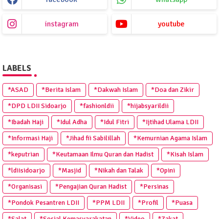
instagram
youtube
LABELS
*ASAD
*Berita Islam
*Dakwah Islam
*Doa dan Zikir
*DPD LDII Sidoarjo
*fashionldii
*hijabsyarildii
*Ibadah Haji
*Idul Adha
*Idul Fitri
*Ijtihad Ulama LDII
*Informasi Haji
*Jihad fii Sabilillah
*Kemurnian Agama Islam
*keputrian
*Keutamaan Ilmu Quran dan Hadist
*Kisah Islam
*ldiisidoarjo
*Masjid
*Nikah dan Talak
*Opini
*Organisasi
*Pengajian Quran Hadist
*Persinas
*Pondok Pesantren LDII
*PPM LDII
*Profil
*Puasa
*Salat
*Sosial Kemasyarakatan
*Video
*Zakat