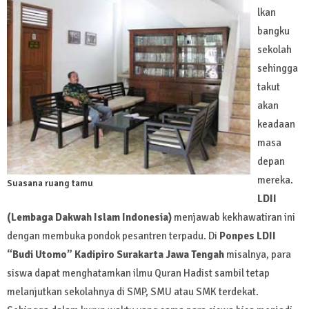
lkan
bangku
sekolah
sehingga
takut
akan
keadaan
masa
depan
mereka.
Suasana ruang tamu
LDII
(Lembaga Dakwah Islam Indonesia)
menjawab kekhawatiran ini
dengan membuka pondok pesantren terpadu. Di
Ponpes LDII
“Budi Utomo” Kadipiro Surakarta Jawa Tengah
misalnya, para
siswa dapat menghatamkan ilmu Quran Hadist sambil tetap
melanjutkan sekolahnya di SMP, SMU atau SMK terdekat.