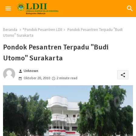
Beranda
*Pondok Pesantren LDII
Pondok Pesantren Terpadu "Budi
Utomo" Surakarta
Pondok Pesantren Terpadu "Budi
Utomo" Surakarta
Unknown
person
share
Oktober 20, 2010
2 minute read