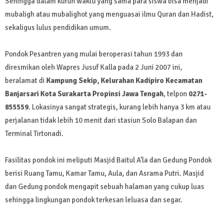
Sehingga dalam kurun waktu yang sama para siswa bisa menjadi
mubaligh atau mubalighot yang menguasai ilmu Quran dan Hadist,
sekaligus lulus pendidikan umum.
Pondok Pesantren yang mulai beroperasi tahun 1993 dan
diresmikan oleh Wapres Jusuf Kalla pada 2 Juni 2007 ini,
beralamat di
Kampung Sekip, Kelurahan Kadipiro Kecamatan
Banjarsari Kota Surakarta Propinsi Jawa Tengah
, telpon
0271-
855559
. Lokasinya sangat strategis, kurang lebih hanya 3 km atau
perjalanan tidak lebih 10 menit dari stasiun Solo Balapan dan
Terminal Tirtonadi.
Fasilitas pondok ini meliputi Masjid Baitul A’la dan Gedung Pondok
berisi Ruang Tamu, Kamar Tamu, Aula, dan Asrama Putri. Masjid
dan Gedung pondok mengapit sebuah halaman yang cukup luas
sehingga lingkungan pondok terkesan leluasa dan segar.