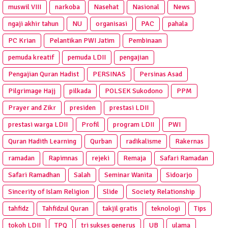
muswil VIII
narkoba
Nasehat
Nasional
News
ngaji akhir tahun
NU
organisasi
PAC
pahala
PC Krian
Pelantikan PWI Jatim
Pembinaan
pemuda kreatif
pemuda LDII
pengajian
Pengajian Quran Hadist
PERSINAS
Persinas Asad
Pilgrimage Hajj
pilkada
POLSEK Sukodono
PPM
Prayer and Zikr
presiden
prestasi LDII
prestasi warga LDII
Profil
program LDII
PWI
Quran Hadith Learning
Qurban
radikalisme
Rakernas
ramadan
Rapimnas
rejeki
Remaja
Safari Ramadan
Safari Ramadhan
Salah
Seminar Wanita
Sidoarjo
Sincerity of Islam Religion
Slide
Society Relationship
tahfidz
Tahfidzul Quran
takjil gratis
teknologi
Tips
tokoh LDII
TPQ
tri sukses generus
UB
ulama