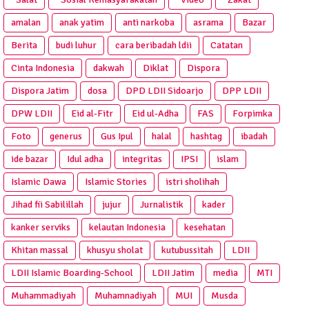
amalan
anak yatim
anti narkoba
asrama
Bazar
Berita
budi luhur
cara beribadah ldii
Catatan
Cinta Indonesia
dakwah
Diklat
Dispora
Dispora Jatim
dosa
DPD LDII Sidoarjo
DPP LDII
DPW LDII
Eid al-Fitr
Eid ul-Adha
FAS
Forpimka
Foto
generus
Gus Ipul
halal
hashtag
ibadah
ide bazar
Idul adha
integritas
IPSI
islam
Islamic Dawa
Islamic Stories
istri sholihah
Jihad fii Sabilillah
jujur
Jurnalistik
kader
kanker serviks
kelautan Indonesia
kesehatan
Khitan massal
khusyu sholat
kutubussitah
LDII
LDII Islamic Boarding-School
LDII Jatim
media
MTI
Muhammadiyah
Muhamnadiyah
MUI
Musda