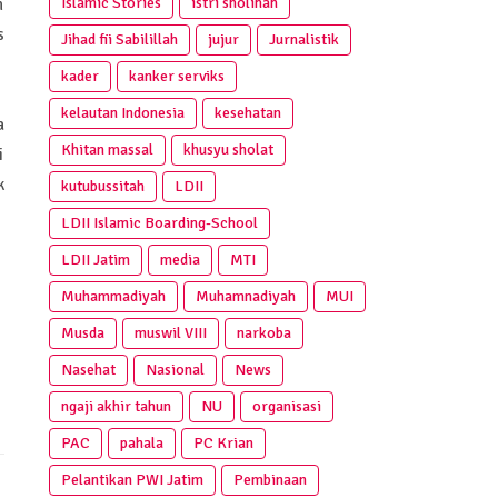
Islamic Stories
istri sholihah
h
s
Jihad fii Sabilillah
jujur
Jurnalistik
kader
kanker serviks
kelautan Indonesia
kesehatan
a
Khitan massal
khusyu sholat
i
k
kutubussitah
LDII
LDII Islamic Boarding-School
LDII Jatim
media
MTI
Muhammadiyah
Muhamnadiyah
MUI
Musda
muswil VIII
narkoba
Nasehat
Nasional
News
ngaji akhir tahun
NU
organisasi
PAC
pahala
PC Krian
Pelantikan PWI Jatim
Pembinaan