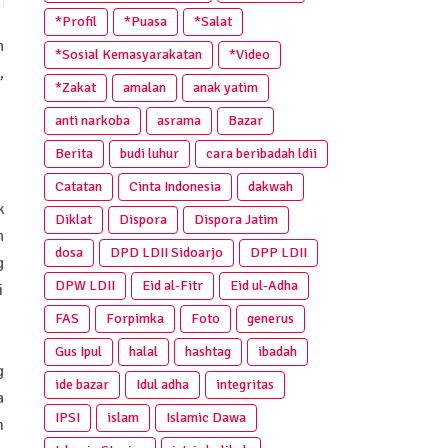
*Profil
*Puasa
*Salat
n
*Sosial Kemasyarakatan
*Video
,
*Zakat
amalan
anak yatim
anti narkoba
asrama
Bazar
Berita
budi luhur
cara beribadah ldii
Catatan
Cinta Indonesia
dakwah
k
Diklat
Dispora
Dispora Jatim
n
dosa
DPD LDII Sidoarjo
DPP LDII
g
DPW LDII
Eid al-Fitr
Eid ul-Adha
i
FAS
Forpimka
Foto
generus
Gus Ipul
halal
hashtag
ibadah
g
ide bazar
Idul adha
integritas
a
IPSI
islam
Islamic Dawa
m