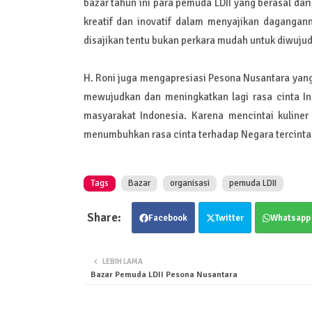
bazar tahun ini para pemuda LDII yang berasal dari
kreatif dan inovatif dalam menyajikan dagangann
disajikan tentu bukan perkara mudah untuk diwuju
H. Roni juga mengapresiasi Pesona Nusantara yang
mewujudkan dan meningkatkan lagi rasa cinta In
masyarakat Indonesia. Karena mencintai kuline
menumbuhkan rasa cinta terhadap Negara tercinta 
Tags
Bazar
organisasi
pemuda LDII
Facebook
Twitter
Whatsapp
LEBIH LAMA
Bazar Pemuda LDII Pesona Nusantara