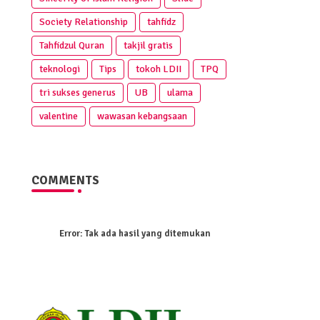
Society Relationship
tahfidz
Tahfidzul Quran
takjil gratis
teknologi
Tips
tokoh LDII
TPQ
tri sukses generus
UB
ulama
valentine
wawasan kebangsaan
COMMENTS
Error:
Tak ada hasil yang ditemukan