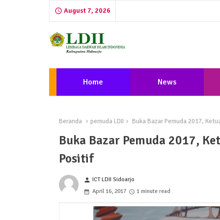
August 7, 2026
Home
News
Beranda
pemuda LDII
Buka Bazar Pemuda 2017, Ketua D
Buka Bazar Pemuda 2017, Ketu
Positif
ICT LDII Sidoarjo
person
April 16, 2017
1 minute read