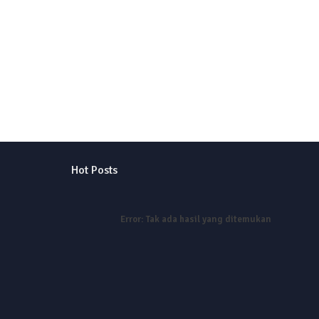
Hot Posts
Error:
Tak ada hasil yang ditemukan