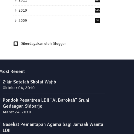
2011
2010
141
2009
30
Diberdayakan oleh Blogger
Most Recent
Zikir Setelah Sholat Wajib
Oktober 04, 2010
Pondok Pesantren LDII “Al Barokah” Sruni
Gedangan Sidoarjo
Maret 24, 2010
Nasehat Pemantapan Agama bagi Jamaah Wanita
LDII