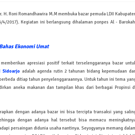
 Ir. H. Roni Romandhawira M.M membuka bazar pemuda LDII Kabupate
6/4/2017). Kegiatan ini berlangsung dihalaman ponpes Al - Barokah
 Bahas Ekonomi Umat
memberikan apresiasi positif terkait terselenggaranya bazar untu
I Sidoarjo
adalah agenda rutin 2 tahunan bidang kepemudaan da
erbeda ditiap tahun penyelenggaraannya. Untuk tahun ini tema yan
irkan aneka makanan dan tampilan khas dari berbagai Propinsi d
pkan dengan adanya bazar ini bisa tercipta transaksi yang salin
Sehingga dengan adanya hal tersebut bisa memacu meningkatny
dapi persaingan didunia usaha nantinya. Seyogyanya memang dala