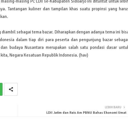
 masing-masing PC LDII se-Kabupaten Sidoarjo ini dituntut untuk lebi
ya. Tantangan kuliner dan tampilan khas suatu propinsi yang haru
dkan.
 diambil sebagai tema bazar. Diharapkan dengan adanya tema ini bis
donesia dalam tiap diri para peserta dan pengunjung bazar sebaga
r dan budaya Nusantara merupakan salah satu pondasi dasar untu
kita, Negara Kesatuan Republik Indonesia. (hav)
LEBIH BARU
LDII Jatim dan Rais Am PBNU Bahas Ekonomi Umat