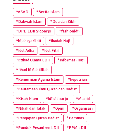
*ASAD
*Berita Islam
*Dakwah Islam
*Doa dan Zikir
*DPD LDII Sidoarjo
*fashionldii
*hijabsyarildii
*Ibadah Haji
*Idul Adha
*Idul Fitri
*Ijtihad Ulama LDII
*Informasi Haji
*Jihad fii Sabilillah
*Kemurnian Agama Islam
*keputrian
*Keutamaan Ilmu Quran dan Hadist
*Kisah Islam
*ldiisidoarjo
*Masjid
*Nikah dan Talak
*Opini
*Organisasi
*Pengajian Quran Hadist
*Persinas
*Pondok Pesantren LDII
*PPM LDII