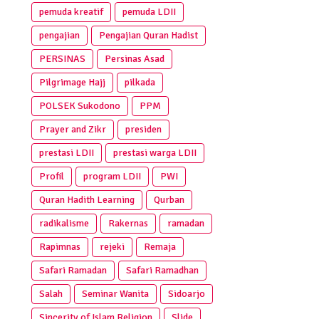
pemuda kreatif
pemuda LDII
pengajian
Pengajian Quran Hadist
PERSINAS
Persinas Asad
Pilgrimage Hajj
pilkada
POLSEK Sukodono
PPM
Prayer and Zikr
presiden
prestasi LDII
prestasi warga LDII
Profil
program LDII
PWI
Quran Hadith Learning
Qurban
radikalisme
Rakernas
ramadan
Rapimnas
rejeki
Remaja
Safari Ramadan
Safari Ramadhan
Salah
Seminar Wanita
Sidoarjo
Sincerity of Islam Religion
Slide