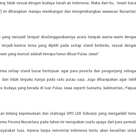
yang tidak sesuai dengan budaya tanah air Indonesia. Maka dari itu, lewat baza
017) ini diharapkan mampu membangun dan mengembangkan wawasan Nusantar
o yang menjadi tempat diselenggarakannya acara tampak warna-warni denga
 terjadi karena tema yang dipilih pada setiap stand berbeda, sesuai denga
nyaan yang muncul adalah kenapa harus diluar Pulau Jawa?
i tema setiap stand bazar bertujuan agar para peserta dan pengunjung sebaga
dan tidak terpaku hanya pada satu pulau saja. Juga diharapakan agar lebi
a budaya yang berada di luar Pulau Jawa seperti Sumatra, kalimantan, Papua
unan bidang kepemudaan dan olahraga DPD LDII Sidoarjo yang mengambil tem
tema Pesona Nusantara pada tahun ini merupakan suatu upaya dari para pemud
syarakat luas. Karena tanpa mencintai Indonesia tentu akan kesulitan untu