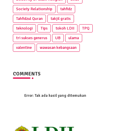
Society Relationship
tahfidz
Tahfidzul Quran
takjil gratis
teknologi
Tips
tokoh LDII
TPQ
tri sukses generus
UB
ulama
valentine
wawasan kebangsaan
COMMENTS
Error:
Tak ada hasil yang ditemukan