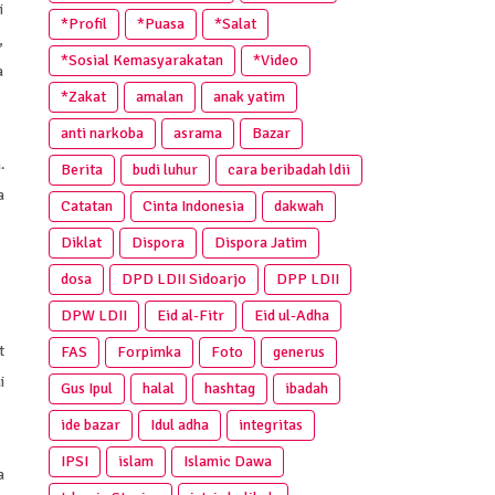
i
*Profil
*Puasa
*Salat
,
*Sosial Kemasyarakatan
*Video
a
*Zakat
amalan
anak yatim
anti narkoba
asrama
Bazar
.
Berita
budi luhur
cara beribadah ldii
a
Catatan
Cinta Indonesia
dakwah
Diklat
Dispora
Dispora Jatim
dosa
DPD LDII Sidoarjo
DPP LDII
DPW LDII
Eid al-Fitr
Eid ul-Adha
t
FAS
Forpimka
Foto
generus
i
Gus Ipul
halal
hashtag
ibadah
ide bazar
Idul adha
integritas
IPSI
islam
Islamic Dawa
a