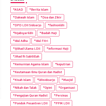
*ASAD
*Berita Islam
*Dakwah Islam
*Doa dan Zikir
*DPD LDII Sidoarjo
*fashionldii
*hijabsyarildii
*Ibadah Haji
*Idul Adha
*Idul Fitri
*Ijtihad Ulama LDII
*Informasi Haji
*Jihad fii Sabilillah
*Kemurnian Agama Islam
*keputrian
*Keutamaan Ilmu Quran dan Hadist
*Kisah Islam
*ldiisidoarjo
*Masjid
*Nikah dan Talak
*Opini
*Organisasi
*Pengajian Quran Hadist
*Persinas
*Pondok Pesantren LDII
*PPM LDII