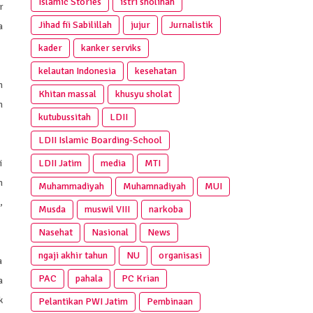
Islamic Stories
istri sholihah
r
Jihad fii Sabilillah
jujur
Jurnalistik
a
kader
kanker serviks
kelautan Indonesia
kesehatan
n
Khitan massal
khusyu sholat
n
kutubussitah
LDII
LDII Islamic Boarding-School
LDII Jatim
media
MTI
i
h
Muhammadiyah
Muhamnadiyah
MUI
,
Musda
muswil VIII
narkoba
Nasehat
Nasional
News
ngaji akhir tahun
NU
organisasi
a
PAC
pahala
PC Krian
a
k
Pelantikan PWI Jatim
Pembinaan