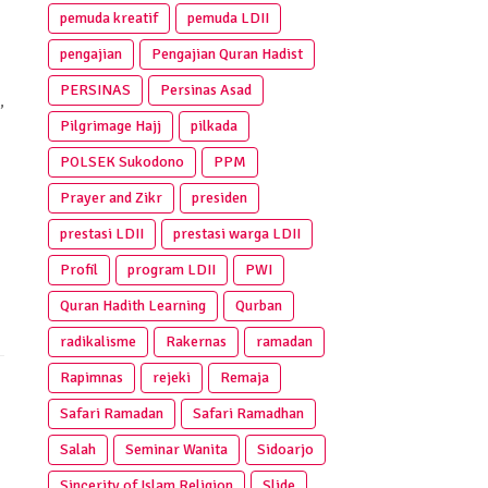
pemuda kreatif
pemuda LDII
pengajian
Pengajian Quran Hadist
PERSINAS
Persinas Asad
,
Pilgrimage Hajj
pilkada
POLSEK Sukodono
PPM
Prayer and Zikr
presiden
prestasi LDII
prestasi warga LDII
Profil
program LDII
PWI
Quran Hadith Learning
Qurban
radikalisme
Rakernas
ramadan
Rapimnas
rejeki
Remaja
Safari Ramadan
Safari Ramadhan
Salah
Seminar Wanita
Sidoarjo
Sincerity of Islam Religion
Slide