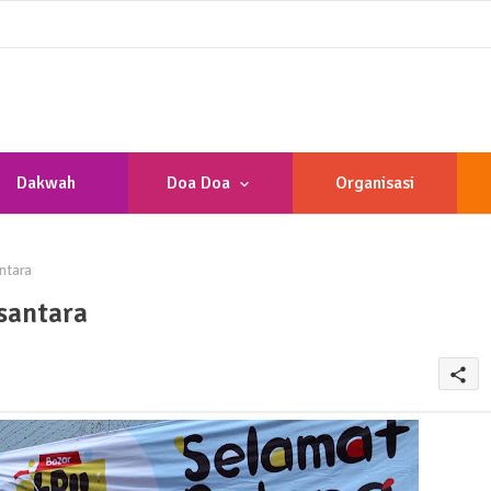
Dakwah
Doa Doa
Organisasi
ntara
santara
share