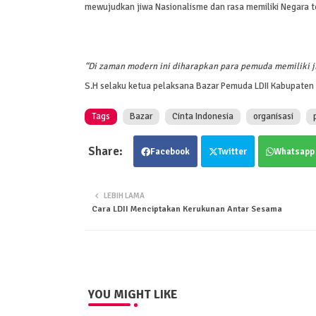
mewujudkan jiwa Nasionalisme dan rasa memiliki Negara te
“Di zaman modern ini diharapkan para pemuda memiliki j
S.H selaku ketua pelaksana Bazar Pemuda LDII Kabupaten 
Tags
Bazar
Cinta Indonesia
organisasi
Facebook
Twitter
Whatsapp
LEBIH LAMA
Cara LDII Menciptakan Kerukunan Antar Sesama
YOU MIGHT LIKE