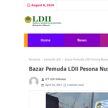
August 8, 2026
Home
News
Beranda
pemuda LDII
Bazar Pemuda LDII Pesona Nusa
Bazar Pemuda LDII Pesona Nu
ICT LDII Sidoarjo
person
April 16, 2017
2 minute read