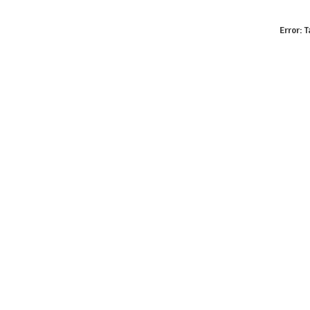
Error:
T