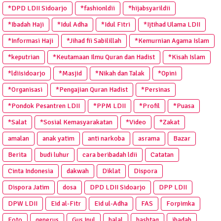
*DPD LDII Sidoarjo
*fashionldii
*hijabsyarildii
*Ibadah Haji
*Idul Adha
*Idul Fitri
*Ijtihad Ulama LDII
*Informasi Haji
*Jihad fii Sabilillah
*Kemurnian Agama Islam
*keputrian
*Keutamaan Ilmu Quran dan Hadist
*Kisah Islam
*ldiisidoarjo
*Masjid
*Nikah dan Talak
*Opini
*Organisasi
*Pengajian Quran Hadist
*Persinas
*Pondok Pesantren LDII
*PPM LDII
*Profil
*Puasa
*Salat
*Sosial Kemasyarakatan
*Video
*Zakat
amalan
anak yatim
anti narkoba
asrama
Bazar
Berita
budi luhur
cara beribadah ldii
Catatan
Cinta Indonesia
dakwah
Diklat
Dispora
Dispora Jatim
dosa
DPD LDII Sidoarjo
DPP LDII
DPW LDII
Eid al-Fitr
Eid ul-Adha
FAS
Forpimka
Foto
generus
Gus Ipul
halal
hashtag
ibadah