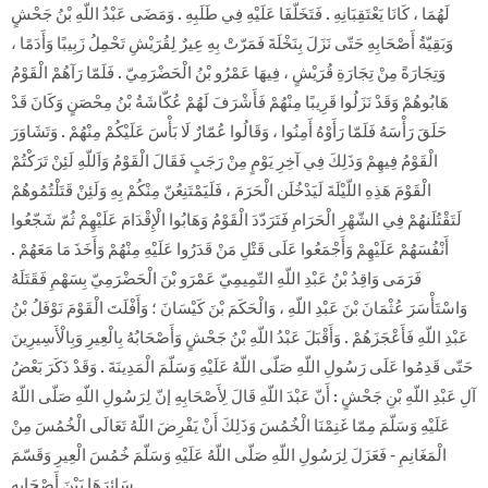
لَهُمَا ، كَانَا يَعْتَقِبَانِهِ . فَتَخَلّفَا عَلَيْهِ فِي طَلَبِهِ . وَمَضَى عَبْدُ اللّهِ بْنُ جَحْشٍ
وَبَقِيّةُ أَصْحَابِهِ حَتّى نَزَلَ بِنَخْلَةَ فَمَرّتْ بِهِ عِيرٌ لِقُرَيْشِ تَحْمِلُ زَبِيبًا وَأَدَمًا ،
وَتِجَارَةً مِنْ تِجَارَةِ قُرَيْشٍ ، فِيهَا عَمْرُو بْنُ الْحَضْرَمِيّ . فَلَمّا رَآهُمْ الْقَوْمُ
هَابُوهُمْ وَقَدْ نَزَلُوا قَرِيبًا مِنْهُمْ فَأَشْرَفَ لَهُمْ عُكّاشَةُ بْنُ مِحْصَنٍ وَكَانَ قَدْ
حَلَقَ رَأْسَهُ فَلَمّا رَأَوْهُ أَمِنُوا ، وَقَالُوا عُمّارٌ لَا بَأْسَ عَلَيْكُمْ مِنْهُمْ . وَتَشَاوَرَ
الْقَوْمُ فِيهِمْ وَذَلِكَ فِي آخِرِ يَوْمٍ مِنْ رَجَبٍ فَقَالَ الْقَوْمُ وَاَللّهِ لَئِنْ تَرَكْتُمْ
الْقَوْمَ هَذِهِ اللّيْلَةَ لَيَدْخُلَن الْحَرَمَ ، فَلَيَمْتَنِعُنّ مِنْكُمْ بِهِ وَلَئِنْ قَتَلْتُمُوهُمْ
لَتَقْتُلَنهُمْ فِي الشّهْرِ الْحَرَامِ فَتَرَدّدَ الْقَوْمُ وَهَابُوا الْإِقْدَامَ عَلَيْهِمْ ثُمّ شَجّعُوا
أَنْفُسَهُمْ عَلَيْهِمْ وَأَجْمَعُوا عَلَى قَتْلِ مَنْ قَدَرُوا عَلَيْهِ مِنْهُمْ وَأَخَذَ مَا مَعَهُمْ .
فَرَمَى وَاقِدُ بْنُ عَبْدِ اللّهِ التّمِيمِيّ عَمْرَو بْنَ الْحَضْرَمِيّ بِسَهْمِ فَقَتَلَهُ
وَاسْتَأْسَرَ عُثْمَانَ بْنَ عَبْدِ اللّهِ ، وَالْحَكَمَ بْنَ كَيْسَانَ ؛ وَأَفْلَتَ الْقَوْمَ نَوْفَلُ بْنُ
عَبْدِ اللّهِ فَأَعْجَزَهُمْ . وَأَقْبَلَ عَبْدُ اللّهِ بْنُ جَحْشٍ وَأَصْحَابُهُ بِالْعِيرِ وَبِالْأَسِيرِينَ
حَتّى قَدِمُوا عَلَى رَسُولِ اللّهِ صَلّى اللّهُ عَلَيْهِ وَسَلّمَ الْمَدِينَةَ . وَقَدْ ذَكَرَ بَعْضُ
آلِ عَبْدِ اللّهِ بْنِ جَحْشٍ : أَنّ عَبْدَ اللّهِ قَالَ لِأَصْحَابِهِ إنّ لِرَسُولِ اللّهِ صَلّى اللّهُ
عَلَيْهِ وَسَلّمَ مِمّا غَنِمْنَا الْخُمُسَ وَذَلِكَ أَنْ يَفْرِضَ اللّهُ تَعَالَى الْخُمُسَ مِنْ
الْمَغَانِمِ - فَعَزَلَ لِرَسُولِ اللّهِ صَلّى اللّهُ عَلَيْهِ وَسَلّمَ خُمُسَ الْعِيرِ وَقَسّمَ
سَائِرَهَا بَيْنَ أَصْحَابِهِ