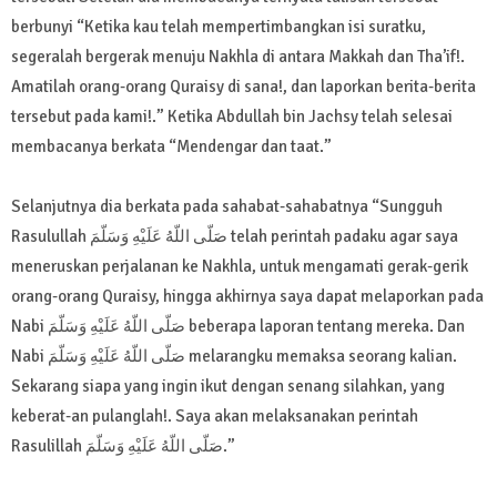
berbunyi “Ketika kau telah mempertimbangkan isi suratku,
segeralah bergerak menuju Nakhla di antara Makkah dan Tha’if!.
Amatilah orang-orang Quraisy di sana!, dan laporkan berita-berita
tersebut pada kami!.” Ketika Abdullah bin Jachsy telah selesai
membacanya berkata “Mendengar dan taat.”
Selanjutnya dia berkata pada sahabat-sahabatnya “Sungguh
Rasulullah صَلّى اللّهُ عَلَيْهِ وَسَلّمَ telah perintah padaku agar saya
meneruskan perjalanan ke Nakhla, untuk mengamati gerak-gerik
orang-orang Quraisy, hingga akhirnya saya dapat melaporkan pada
Nabi صَلّى اللّهُ عَلَيْهِ وَسَلّمَ beberapa laporan tentang mereka. Dan
Nabi صَلّى اللّهُ عَلَيْهِ وَسَلّمَ melarangku memaksa seorang kalian.
Sekarang siapa yang ingin ikut dengan senang silahkan, yang
keberat-an pulanglah!. Saya akan melaksanakan perintah
Rasulillah صَلّى اللّهُ عَلَيْهِ وَسَلّمَ.”