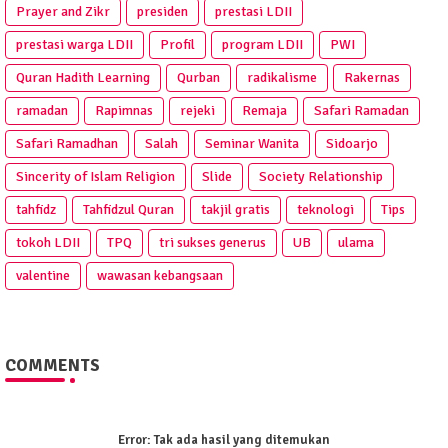
Prayer and Zikr
presiden
prestasi LDII
prestasi warga LDII
Profil
program LDII
PWI
Quran Hadith Learning
Qurban
radikalisme
Rakernas
ramadan
Rapimnas
rejeki
Remaja
Safari Ramadan
Safari Ramadhan
Salah
Seminar Wanita
Sidoarjo
Sincerity of Islam Religion
Slide
Society Relationship
tahfidz
Tahfidzul Quran
takjil gratis
teknologi
Tips
tokoh LDII
TPQ
tri sukses generus
UB
ulama
valentine
wawasan kebangsaan
COMMENTS
Error:
Tak ada hasil yang ditemukan