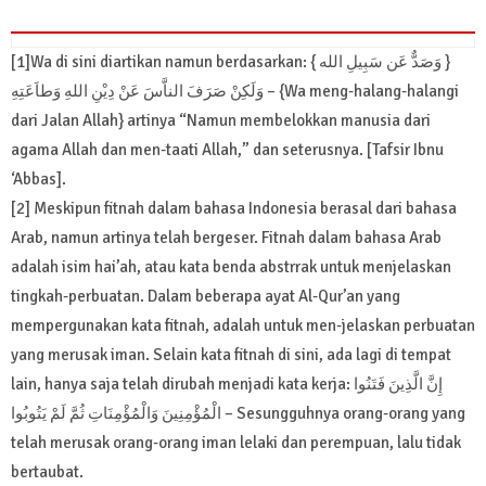
[1]Wa di sini diartikan namun berdasarkan: { وَصَدٌّ عَن سَبِيلِ الله }
وَلَكِنْ صَرَفَ الناَّسَ عَنْ دِيْنِ اللهِ وَطاَعَتِهِ – {Wa meng-halang-halangi
dari Jalan Allah} artinya “Namun membelokkan manusia dari
agama Allah dan men-taati Allah,” dan seterusnya. [Tafsir Ibnu
‘Abbas].
[2] Meskipun fitnah dalam bahasa Indonesia berasal dari bahasa
Arab, namun artinya telah bergeser. Fitnah dalam bahasa Arab
adalah isim hai’ah, atau kata benda abstrrak untuk menjelaskan
tingkah-perbuatan. Dalam beberapa ayat Al-Qur’an yang
mempergunakan kata fitnah, adalah untuk men-jelaskan perbuatan
yang merusak iman. Selain kata fitnah di sini, ada lagi di tempat
lain, hanya saja telah dirubah menjadi kata kerja: إِنَّ الَّذِينَ فَتَنُوا
الْمُؤْمِنِينَ وَالْمُؤْمِنَاتِ ثُمَّ لَمْ يَتُوبُوا – Sesungguhnya orang-orang yang
telah merusak orang-orang iman lelaki dan perempuan, lalu tidak
bertaubat.