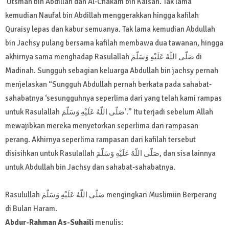
‘Utsman bin Abdillah dan Al-Chakam bin Kaisan. Tak lama
kemudian Naufal bin Abdillah menggerakkan hingga kafilah
Quraisy lepas dan kabur semuanya. Tak lama kemudian Abdullah
bin Jachsy pulang bersama kafilah membawa dua tawanan, hingga
akhirnya sama menghadap Rasulallah صَلّى اللّهُ عَلَيْهِ وَسَلّمَ di
Madinah. Sungguh sebagian keluarga Abdullah bin jachsy pernah
menjelaskan “Sungguh Abdullah pernah berkata pada sahabat-
sahabatnya ‘sesungguhnya seperlima dari yang telah kami rampas
untuk Rasulallah صَلّى اللّهُ عَلَيْهِ وَسَلّمَ’.” Itu terjadi sebelum Allah
mewajibkan mereka menyetorkan seperlima dari rampasan
perang. Akhirnya seperlima rampasan dari kafilah tersebut
disisihkan untuk Rasulallah صَلّى اللّهُ عَلَيْهِ وَسَلّمَ, dan sisa lainnya
untuk Abdullah bin Jachsy dan sahabat-sahabatnya.
Rasulullah صَلّى اللّهُ عَلَيْهِ وَسَلّمَ mengingkari Muslimiin Berperang
di Bulan Haram.
Abdur-Rahman As-Suhaili
menulis: