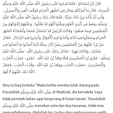
قَالَ ابْنُ إسْحَاقَ : فَلَمّا قَدِمُوا عَلَى رَسُولِ اللّهِ صَلّى اللّهُ عَلَيْهِ وَسَلّمَ
الْمَدِينَةَ ، قَالَ مَا أَمَرْتُكُمْ بِقِتَالِ فِي الشّهْرِ الْحَرَامِ فَوَقّفَ الْعِيرَ وَالْأَسِيرَيْنِ .
وَأَبَى أَنْ يَأْخُذَ مِنْ ذَلِكَ شَيْئًا ، فَلَمّا قَالَ ذَلِكَ رَسُولُ اللّهِ صَلّى اللّهُ عَلَيْهِ
وَسَلّمَ سَقَطَ فِي أَيْدِي الْقَوْمِ وَظَنّوا أَنّهُمْ قَدْ هَلَكُوا ، وَعَنّفَهُمْ إخْوَانُهُمْ مِنْ
الْمُسْلِمِينَ فِيمَا صَنَعُوا . وَقَالَتْ قُرَيْشٌ قَدْ اسْتَحَلّ مُحَمّدٌ وَأَصْحَابُهُ الشّهْرَ
الْحَرَامَ وَسَفَكُوا فِيهِ الدّمَ وَأَخَذُوا فِيهِ الْأَمْوَالَ وَأَسَرُوا فِيهِ الرّجَالَ . فَقَالَ
مَنْ يَرُدّ عَلَيْهِمْ مِنْ الْمُسْلِمِينَ مِمّنْ كَانَ بِمَكّةَ إنّمَا أَصَابُوا مَا أَصَابُوا فِي
شَعْبَانَ . وَقَالَتْ يَهُودُ - تَفَاءَلَ بِذَلِكَ عَلَى رَسُولِ اللّهِ - صَلّى اللّهُ عَلَيْهِ
وَسَلّمَ - عَمْرُو بْنُ الْحَضْرَمِيّ قَتَلَهُ وَاقِدُ بْنُ عَبْدِ اللّهِ ، عَمْرٌو ، عَمَرْت الْحَرْبَ
وَالْحَضْرَمِيّ ، حَضَرْت الْحَرْبَ وَوَاقِدُ بْنُ عَبْدِ اللّهِ ، وَقُدْت الْحَرْبَ . فَجَعَلَ
اللّهُ ذَلِكَ عَلَيْهِمْ لَا لَهُمْ .
Ibnu Ischaq berkata “Maka ketika mereka telah datang pada
Rasulallah صَلّى اللّهُ عَلَيْهِ وَسَلّمَ di Madinah, dia bersabda ‘saya
tidak perintah kalian agar berperang di bulan haram’. Rasulullah
صَلّى اللّهُ عَلَيْهِ وَسَلّمَ menahan unta dan dua tawanan, tidak mau
memanfatkannya. Abdullah bin Jachsy dan rombongannya sedih