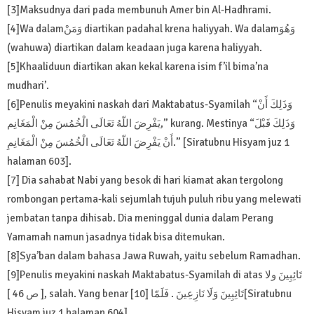
[3]Maksudnya dari pada membunuh Amer bin Al-Hadhrami.
[4]Wa dalamوَمَنْ diartikan padahal krena haliyyah. Wa dalamوَهُوَ
(wahuwa) diartikan dalam keadaan juga karena haliyyah.
[5]Khaaliduun diartikan akan kekal karena isim f’il bima’na
mudhari’.
[6]Penulis meyakini naskah dari Maktabatus-Syamilah “وَذَلِكَ أَنْ
يَفْرِضَ اللّهُ تَعَالَى الْخُمُسَ مِنْ الْمَغَانِم,” kurang. Mestinya “وَذَلِكَ قَبْلَ
أَنْ يَفْرِضَ اللّهُ تَعَالَى الْخُمُسَ مِنْ الْمَغَانِمِ.” [Siratubnu Hisyam juz 1
halaman 603].
[7] Dia sahabat Nabi yang besok di hari kiamat akan tergolong
rombongan pertama-kali sejumlah tujuh puluh ribu yang melewati
jembatan tanpa dihisab. Dia meninggal dunia dalam Perang
Yamamah namun jasadnya tidak bisa ditemukan.
[8]Sya’ban dalam bahasa Jawa Ruwah, yaitu sebelum Ramadhan.
[9]Penulis meyakini naskah Maktabatus-Syamilah di atas تَائِبِينَ ولا
[ ص 46 ], salah. Yang benar تَائِبِينَ وَلَا نَازِعِينَ . فَلَمّا [10][Siratubnu
Hisyam juz 1 halaman 604].