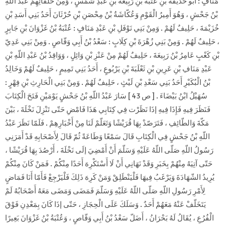
مَنَافٍ : أَبُو حُذَيْفَةَ بْنِ عُتْبَةَ بْنِ رَبِيعَةَ بْنِ عَبْدِ شَمْسٍ ، وَمِنْ حُلَفَائِهِمْ عَبْدُ اللّهِ
بْنُ جَحْشٍ ، وَهُوَ أَمِيرُ الْقَوْمِ وَعُكّاشَةُ بْنُ مِحْصَنِ بْنِ حُرْثَانَ أَحَدُ بَنِي أَسَدِ بْنِ
خُزَيْمَةَ ، حَلِيفٌ لَهُمْ . وَمِنْ بَنِي نَوْفَلِ بْنِ عَبْدِ مَنَافٍ : عُتْبَةُ بْنُ غَزْوَانَ بْنِ جَابِرٍ
، حَلِيفٌ لَهُمْ . وَمِنْ بَنِي زُهْرَةَ بْنِ كِلَابٍ : سَعْدُ بْنُ أَبِي وَقّاصٍ . وَمِنْ بَنِي عَدِيّ
بْنِ كَعْبٍ عَامِرُ بْنُ رَبِيعَةَ ، حَلِيفٌ لَهُمْ مِنْ عَنْزِ بْنِ وَائِلٍ ، وَوَاقِدُ بْنُ عَبْدِ اللّهِ بْنِ
عَبْدِ مَنَافِ بْنِ عَرِينِ بْنِ ثَعْلَبَةَ بْنِ يَرْبُوعٍ ، أَحَدُ بَنِي تَمِيمٍ ، حَلِيفٌ لَهُمْ وَخَالِدُ
بْنُ الْبُكَيْرِ أَحَدُ بَنِي سَعْدِ بْنِ لَيْثٍ ، حَلِيفٌ لَهُمْ . وَمِنْ بَنِي الْحَارِثِ بْنِ فِهْرٍ :
سُهَيْلُ ابْنُ بَيْضَاءَ . [ ص 43 ] سَارَ عَبْدُ اللّهِ بْنُ جَحْشٍ يَوْمَيْنِ فَتَحَ الْكِتَابَ
فَنَظَرَ فِيهِ فَإِذَا فِيهِ إذَا نَظَرْت فِي كِتَابِي هَذَا فَامْضِ حَتّى تَنْزِلَ نَخْلَةَ ، بَيْنَ
مَكّةَ وَالطّائِفِ ، فَتَرَصّدْ بِهَا قُرَيْشًا وَتَعَلّمْ لَنَا مِنْ أَخْبَارِهِمْ . فَلَمّا نَظَرَ عَبْدُ
اللّهِ بْنُ جَحْشٍ فِي الْكِتَابِ قَالَ سَمْعًا وَطَاعَةً ثُمّ قَالَ لِأَصْحَابِهِ قَدْ أَمَرَنِي
رَسُولُ اللّهِ صَلّى اللّهُ عَلَيْهِ وَسَلّمَ أَنْ أَمْضِيَ إلَى نَخْلَةَ ، أَرْصُدَ بِهَا قُرَيْشًا ،
حَتّى آتِيَهُ مِنْهُمْ بِخَبَرِ وَقَدْ نَهَانِي أَنْ لَا أَسْتَكْرِهَ أَحَدًا مِنْكُمْ . فَمَنْ كَانَ مِنْكُمْ
يُرِيدُ الشّهَادَةَ وَيَرْغَبُ فِيهَا فَلْيَنْطَلِقْ وَمَنْ كَرِهَ ذَلِكَ فَلْيَرْجِعْ فَأَمّا أَنَا فَمَاضٍ
لِأَمْرِ رَسُولِ اللّهِ صَلّى اللّهُ عَلَيْهِ وَسَلّمَ فَمَضَى وَمَضَى مَعَهُ أَصْحَابُهُ لَمْ
يَتَخَلّفْ عَنْهُ مَعَهُمْ أَحَدٌ . وَسَلَكَ عَلَى الْحِجَازِ ، حَتّى إذَا كَانَ بِمَعْدِنِ فَوْقَ
الْفُرُعِ ، يُقَالُ لَهُ بَحْرَانُ ، أَضَلّ سَعْدُ بْنُ أَبِي وَقّاصٍ ، وَعُتْبَةُ بْنُ غَزْوَانَ بَعِيرًا