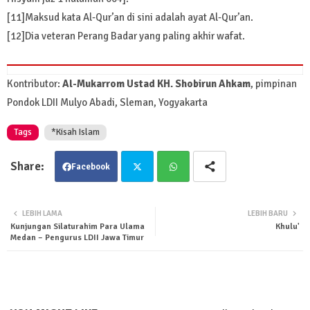
[11]Maksud kata Al-Qur’an di sini adalah ayat Al-Qur’an.
[12]Dia veteran Perang Badar yang paling akhir wafat.
Kontributor:
Al-Mukarrom Ustad KH. Shobirun Ahkam
, pimpinan
Pondok LDII Mulyo Abadi, Sleman, Yogyakarta
Tags
*Kisah Islam
Facebook
Twit
Wha
LEBIH LAMA
LEBIH BARU
Kunjungan Silaturahim Para Ulama
Khulu'
ter
tsa
Medan – Pengurus LDII Jawa Timur
pp