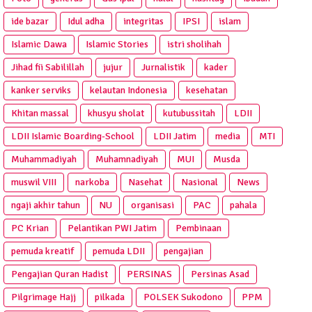
ide bazar
Idul adha
integritas
IPSI
islam
Islamic Dawa
Islamic Stories
istri sholihah
Jihad fii Sabilillah
jujur
Jurnalistik
kader
kanker serviks
kelautan Indonesia
kesehatan
Khitan massal
khusyu sholat
kutubussitah
LDII
LDII Islamic Boarding-School
LDII Jatim
media
MTI
Muhammadiyah
Muhamnadiyah
MUI
Musda
muswil VIII
narkoba
Nasehat
Nasional
News
ngaji akhir tahun
NU
organisasi
PAC
pahala
PC Krian
Pelantikan PWI Jatim
Pembinaan
pemuda kreatif
pemuda LDII
pengajian
Pengajian Quran Hadist
PERSINAS
Persinas Asad
Pilgrimage Hajj
pilkada
POLSEK Sukodono
PPM