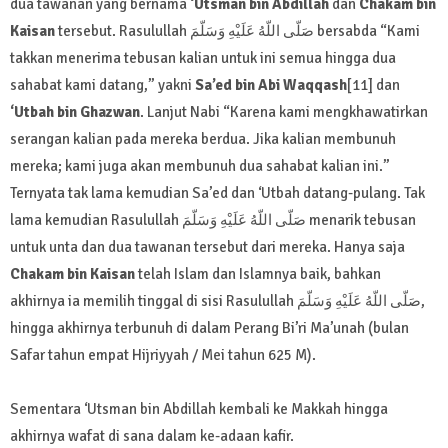
dua tawanan yang bernama
‘Utsman bin Abdillah
dan
Chakam bin
Kaisan
tersebut. Rasulullah صَلّى اللّهُ عَلَيْهِ وَسَلّمَ bersabda “Kami
takkan menerima tebusan kalian untuk ini semua hingga dua
sahabat kami datang,” yakni
Sa’ed bin Abi Waqqash
[11] dan
‘Utbah bin Ghazwan
. Lanjut Nabi “Karena kami mengkhawatirkan
serangan kalian pada mereka berdua. Jika kalian membunuh
mereka; kami juga akan membunuh dua sahabat kalian ini.”
Ternyata tak lama kemudian Sa’ed dan ‘Utbah datang-pulang. Tak
lama kemudian Rasulullah صَلّى اللّهُ عَلَيْهِ وَسَلّمَ menarik tebusan
untuk unta dan dua tawanan tersebut dari mereka. Hanya saja
Chakam bin Kaisan
telah Islam dan Islamnya baik, bahkan
akhirnya ia memilih tinggal di sisi Rasulullah صَلّى اللّهُ عَلَيْهِ وَسَلّمَ,
hingga akhirnya terbunuh di dalam Perang Bi’ri Ma’unah (bulan
Safar tahun empat Hijriyyah / Mei tahun 625 M).
Sementara ‘Utsman bin Abdillah kembali ke Makkah hingga
akhirnya wafat di sana dalam ke-adaan kafir.