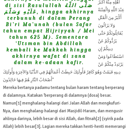
أَهْلِهِ مِنْهُ أَكْبَرُ
di sisi Rasulullah صَلّى اللّهُ
عِنْدَ اللَّهِ وَالْفِتْنَةُ
عَلَيْهِ وَسَلّمَ, hingga akhirnya
terbunuh di dalam Perang
أَكْبَرُ مِنَ الْقَتْلِ
Bi’ri Ma’unah (bulan Safar
وَلا يَزَالُونَ
tahun empat Hijriyyah / Mei
يُقَاتِلُونَكُمْ حَتَّى
tahun 625 M). Sementara
يَرُدُّوكُمْ عَنْ
‘Utsman bin Abdillah
دِينِكُمْ إِنِ
kembali ke Makkah hingga
akhirnya wafat di sana
اسْتَطَاعُوا وَمَنْ
dalam ke-adaan kafir.
يَرْتَدِدْ مِنْكُمْ عَنْ
دِينِهِ فَيَمُتْ وَهُوَ كَافِرٌ فَأُولَئِكَ حَبِطَتْ أَعْمَالُهُمْ فِي الدُّنْيَا وَالآخِرَةِ وَأُولَئِكَ
أَصْحَابُ النَّارِ هُمْ فِيهَا خَالِدُونَ"
Mereka bertanya padamu tentang bulan haram tentang berperang
di dalamnya. Katakan ‘berperang di dalamnya (dosa) besar.
Namun[1] menghalang-halangi dari Jalan Allah dan mengkufuri-
Nya, dan menghalang-halangi dari Masjidil-Haram, dan mengusir
ahlinya darinya, lebih besar di sisi Allah, dan fitnah[2] (syirik pada
Allah) lebih besar[3]. Lagian mereka takkan henti-henti memerangi