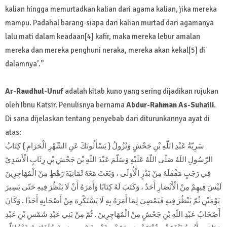
kalian hingga memurtadkan kalian dari agama kalian, jika mereka
mampu. Padahal barang-siapa dari kalian murtad dari agamanya
lalu mati dalam keadaan[4] kafir, maka mereka lebur amalan
mereka dan mereka penghuni neraka, mereka akan kekal[5] di
dalamnya’.”
Ar-Raudhul-Unuf
adalah kitab kuno yang sering dijadikan rujukan
oleh Ibnu Katsir. Penulisnya bernama
Abdur-Rahman As-Suhaili
.
Di sana dijelaskan tentang penyebab dari diturunkannya ayat di
atas:
سَرِيّةُ عَبْدِ اللّهِ بْنِ جَحْشٍ وَنُزُولُ { يَسْأَلُونَكَ عَنِ الشّهْرِ الْحَرَامِ } كِتَابُ
الرّسُولِ اللَهُ صَلّى اللّهُ عَلَيْهِ وَسَلّمَ عَبْدَ اللّهِ بْنَ جَحْشِ بْنِ رِئَابٍ الْأَسَدِيّ
فِي رَجَبٍ مَقْفَلَهُ مِنْ بَدْرٍ الْأُولَى ، وَبَعَثَ مَعَهُ ثَمَانِيَةَ رَهْطٍ مِنْ الْمُهَاجِرِينَ
لَيْسَ فِيهِمْ مِنْ الْأَنْصَارِ أَحَدٌ ، وَكَتَبَ لَهُ كِتَابًا وَأَمَرَهُ أَنْ لَا يَنْظُرَ فِيهِ حَتّى يَسِيرَ
يَوْمَيْنِ ثُمّ يَنْظُرَ فِيهِ فَيَمْضِيَ لِمَا أَمَرَهُ بِهِ لَا يَسْتَكْرِهَ مِنْ أَصْحَابِهِ أَحَدًا . وَكَانَ
أَصْحَابُ عَبْدِ اللّهِ بْنِ جَحْشٍ مِنْ الْمُهَاجِرِينَ . ثُمّ مِنْ بَنِي عَبْدِ شَمْسِ بْنِ عَبْدِ