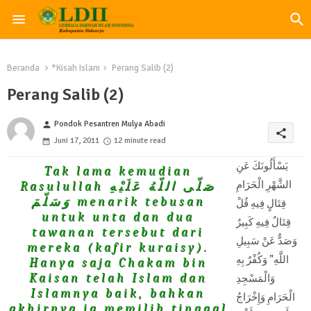
Beranda
*Kisah Islam
Perang Salib (2)
Perang Salib (2)
Pondok Pesantren Mulya Abadi
person
share
Juni 17, 2011
12 minute read
يَسْأَلُونَكَ عَنِ
Tak lama kemudian
الشَّهْرِ الْحَرَامِ
Rasulullah صَلّى اللّهُ عَلَيْهِ
وَسَلّمَ menarik tebusan
قِتَالٍ فِيهِ قُلْ
untuk unta dan dua
قِتَالٌ فِيهِ كَبِيرٌ
tawanan tersebut dari
وَصَدٌّ عَنْ سَبِيلِ
mereka (kafir kuraisy).
اللَّهِ" وَكُفْرٌ بِهِ
Hanya saja Chakam bin
Kaisan telah Islam dan
وَالْمَسْجِدِ
Islamnya baik, bahkan
الْحَرَامِ وَإِخْرَاجُ
akhirnya ia memilih tinggal