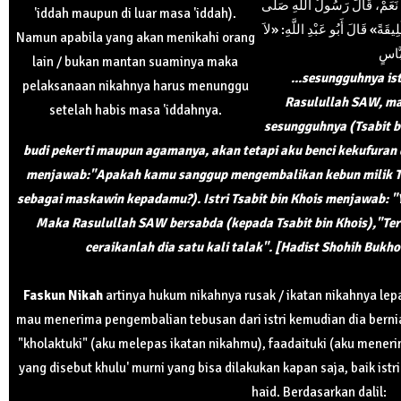
ْ: نَعَمْ، قَالَ رَسُولُ اللَّهِ صَلَّى
'iddah maupun di luar masa 'iddah).
ِيقَةً» قَالَ أَبُو عَبْدِ اللَّهِ: «لاَ
Namun apabila yang akan menikahi orang
lain / bukan mantan suaminya maka
...sesungguhnya is
pelaksanaan nikahnya harus menunggu
Rasulullah SAW, ma
setelah habis masa 'iddahnya.
sesungguhnya (Tsabit b
budi pekerti maupun agamanya, akan tetapi aku benci kekufura
menjawab:"Apakah kamu sanggup mengembalikan kebun milik Tsab
sebagai maskawin kepadamu?). Istri Tsabit bin Khois menjawab: 
Maka Rasulullah SAW bersabda (kepada Tsabit bin Khois),"Teri
ceraikanlah dia satu kali talak". [Hadist Shohih Bukho
Faskun Nikah
artinya hukum nikahnya rusak / ikatan nikahnya lepa
mau menerima pengembalian tebusan dari istri kemudian dia bern
"kholaktuki" (aku melepas ikatan nikahmu), faadaituki (aku meneri
yang disebut khulu' murni yang bisa dilakukan kapan saja, baik is
haid. Berdasarkan dalil: