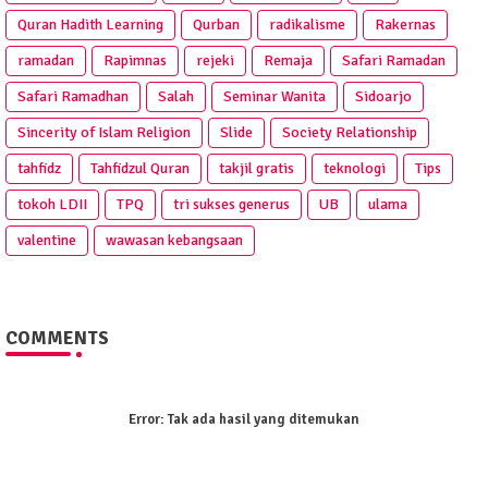
Quran Hadith Learning
Qurban
radikalisme
Rakernas
ramadan
Rapimnas
rejeki
Remaja
Safari Ramadan
Safari Ramadhan
Salah
Seminar Wanita
Sidoarjo
Sincerity of Islam Religion
Slide
Society Relationship
tahfidz
Tahfidzul Quran
takjil gratis
teknologi
Tips
tokoh LDII
TPQ
tri sukses generus
UB
ulama
valentine
wawasan kebangsaan
COMMENTS
Error:
Tak ada hasil yang ditemukan