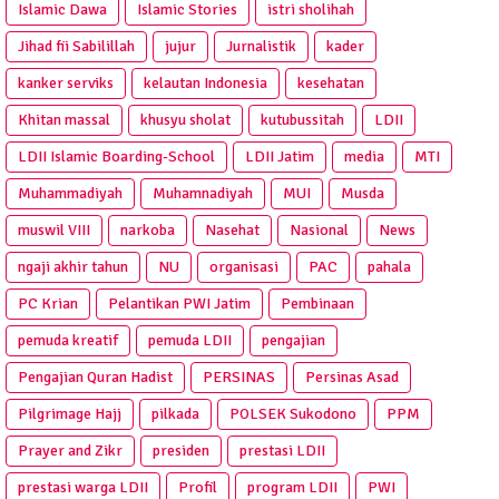
Islamic Dawa
Islamic Stories
istri sholihah
Jihad fii Sabilillah
jujur
Jurnalistik
kader
kanker serviks
kelautan Indonesia
kesehatan
Khitan massal
khusyu sholat
kutubussitah
LDII
LDII Islamic Boarding-School
LDII Jatim
media
MTI
Muhammadiyah
Muhamnadiyah
MUI
Musda
muswil VIII
narkoba
Nasehat
Nasional
News
ngaji akhir tahun
NU
organisasi
PAC
pahala
PC Krian
Pelantikan PWI Jatim
Pembinaan
pemuda kreatif
pemuda LDII
pengajian
Pengajian Quran Hadist
PERSINAS
Persinas Asad
Pilgrimage Hajj
pilkada
POLSEK Sukodono
PPM
Prayer and Zikr
presiden
prestasi LDII
prestasi warga LDII
Profil
program LDII
PWI