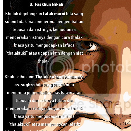
Faskhun Nikah
Khuluk digolongkan
talak murni
bila sang
suami tidak mau menerima pengembalian
tebusan dari istrinya, kemudian ia
menceraikan istrinya dengan cara thalak
biasa yaitu mengucapkan lafadz
"thalaktuki" atau ucapan lain dengan niat
thalak.
Khulu' dihukumi
Thalak ba'inun bainunata
as-sughro
bila sang suami mau
menerima pegembalian mas kawin atau
tebusan dari istrinya tetapi dia
menceraikan istrinya dengan cara thalak
biasa yaitu mengucapkan lafadz
"thalaktuki" atau mengucapkan lafadz