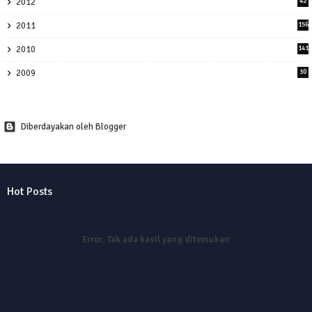
2012
42
2011
156
2010
141
2009
30
Diberdayakan oleh Blogger
Hot Posts
Error:
Tak ada hasil yang ditemukan