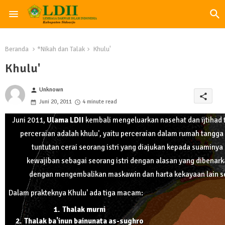
Beranda
*Nikah dan Talak
Khulu'
Khulu'
Unknown
person
share
Juni 20, 2011
4 minute read
Juni 2011,
Ulama LDII
kembali mengeluarkan nasehat dan ijtihad 
perceraian adalah khulu', yaitu perceraian dalam rumah tangga at
tuntutan cerai seorang istri yang diajukan kepada suaminy
kewajiban sebagai seorang istri dengan alasan yang dibenarka
dengan mengembalikan maskawin dan harta kekayaan lain se
Dalam prakteknya Khulu' ada tiga macam:
Thalak murni
Thalak ba'inun bainunata as-sughro