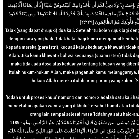
إِحْسَانٍ ۗ وَلَا يَحِلُّ لَكُمْ أَن تَأْخُذُوا مِمَّا آتَيْتُمُوهُنَّ شَيْئًا إِلَّا أَن يَخَافَا أَلَّا يُقِيمَا
فَلَا جُنَاحَ عَلَيْهِمَا فِيمَا افْتَدَتْ بِهِ ۗ تِلْكَ حُدُودُ اللَّهِ فَلَا تَعْتَدُوهَا ۚ وَمَن يَتَعَدَّ حُدُودَ
لَّهِ فَأُولَٰئِكَ هُمُ الظَّالِمُونَ [٢:٢٢٩
Talak (yang dapat dirujuki) dua kali. Setelah itu boleh rujuk lagi 
dengan cara yang baik. Tidak halal bagi kamu mengambil kembali 
kepada mereka (para istri), kecuali kalau keduanya khawatir tid
Allah. Jika kamu khawatir bahwa keduanya (suami isteri) tidak 
maka tidak ada dosa atas keduanya tentang tebusan yang diberika
Itulah hukum-hukum Allah, maka janganlah kamu melanggarnya.
hukum Allah mereka itulah orang-orang yang zalim. [S
'Iddah untuk proses khulu' nomor 1 dan nomor 2 adalah satu kali haid
mengetahui apakah wanita yang dikhulu' tersebut hamil atau tida
orang lain sampai selesai masa 'iddahnya satu haid-an.
1185 - حَدَّثَنَا مَحْمُودُ بْنُ غَيْلَانَ قَالَ: أَخْبَرَنَا الفَضْلُ بْنُ مُوسَى، عَنْ سُفْيَانَ قَالَ: أَخْبَرَنَا مُحَمَّدُ بْنُ عَبْدِ الرَّحْمَنِ، وَهُوَ
بَيِّعِ بِنْتِ مُعَوِّذِ ابْنِ عَفْرَاءَ، أَنَّهَا اخْتَلَعَتْ عَلَى عَهْدِ النَّبِيِّ صَلَّى اللَّهُ عَلَيْهِ