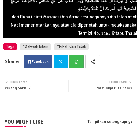
سَلَّمَ، أَوْ أُمِرَتْ أَنْ تَعْتَدَّ بِحَيْضَةٍ» وَفِي البَاب عَنْ ابْنِ عَبَّاسٍ.: «حَدِيثُ الرُّبَيِّعِ
..dari Ruba'i binti Muwadzi bib Afroa sesungguhnya dia telah mi
Nabi memerintahkan nya atau dia diperintah untuk melaksanakan
Termizi No. 1185 Kitabu Thala
Tags
*Dakwah Islam
*Nikah dan Talak
Facebook
Twit
Wha
LEBIH LAMA
LEBIH BARU
Perang Salib (2)
Nabi Juga Bisa Keliru
ter
tsa
pp
YOU MIGHT LIKE
Tampilkan selengkapnya