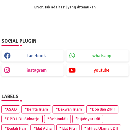
Error:
Tak ada hasil yang ditemukan
SOCIAL PLUGIN
facebook
whatsapp
instagram
youtube
LABELS
*ASAD
*Berita Islam
*Dakwah Islam
*Doa dan Zikir
*DPD LDII Sidoarjo
*fashionldii
*hijabsyarildii
*Ibadah Haji
*Idul Adha
*Idul Fitri
*Ijtihad Ulama LDII