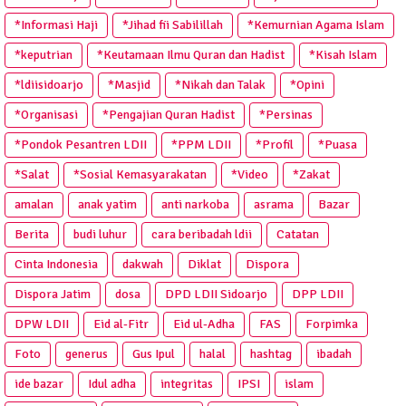
*Informasi Haji
*Jihad fii Sabilillah
*Kemurnian Agama Islam
*keputrian
*Keutamaan Ilmu Quran dan Hadist
*Kisah Islam
*ldiisidoarjo
*Masjid
*Nikah dan Talak
*Opini
*Organisasi
*Pengajian Quran Hadist
*Persinas
*Pondok Pesantren LDII
*PPM LDII
*Profil
*Puasa
*Salat
*Sosial Kemasyarakatan
*Video
*Zakat
amalan
anak yatim
anti narkoba
asrama
Bazar
Berita
budi luhur
cara beribadah ldii
Catatan
Cinta Indonesia
dakwah
Diklat
Dispora
Dispora Jatim
dosa
DPD LDII Sidoarjo
DPP LDII
DPW LDII
Eid al-Fitr
Eid ul-Adha
FAS
Forpimka
Foto
generus
Gus Ipul
halal
hashtag
ibadah
ide bazar
Idul adha
integritas
IPSI
islam