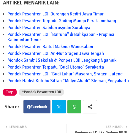
ARTIKEL MENARIK LAIN:
Pondok Pesantren LDII Burengan Kediri Jawa Timur
Pondok Pesantren Terpadu Gading Mangu Perak Jombang
Pondok Pesantren Sabilurrosyidin Surabaya
Pondok Pesantren LDII "Bairuha" di Balikpapan - Propinsi
Kalimantan Timur
Pondok Pesantren Baitul Makmur Wonosalam
Pondok Pesantren LDII An-Nur Sragen Jawa Tengah
Mondok Sambil Sekolah di Ponpes LDII Lengkong Nganjuk
Pondok Pesantren Terpadu "Budi Utomo" Surakarta
Pondok Pesantren LDII "Budi Luhur" Masaran, Sragen, Jateng
Pondok Hadist Kutubu Sittah “Mulyo Abadi” Sleman, Yogyakarta
Tags
*Pondok Pesantren LDII
Facebook
Twit
Wha
LEBIH LAMA
LEBIH BARU
Kunjungan LDII ke Gedung PBNU