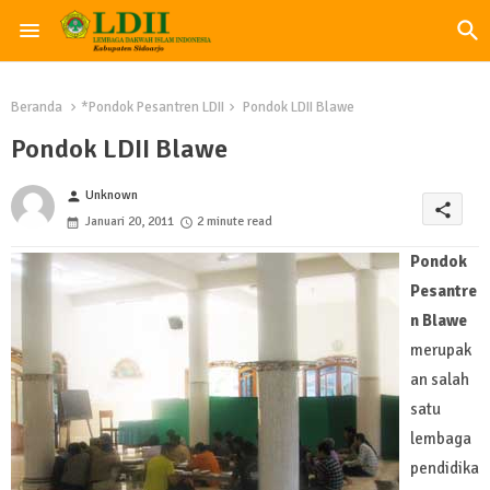
Beranda
*Pondok Pesantren LDII
Pondok LDII Blawe
Pondok LDII Blawe
Unknown
person
share
Januari 20, 2011
2 minute read
Pondok
Pesantre
n Blawe
merupak
an salah
satu
lembaga
pendidika