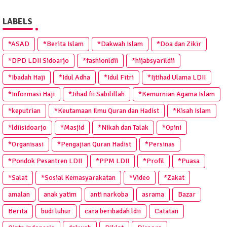
LABELS
*ASAD
*Berita Islam
*Dakwah Islam
*Doa dan Zikir
*DPD LDII Sidoarjo
*fashionldii
*hijabsyarildii
*Ibadah Haji
*Idul Adha
*Idul Fitri
*Ijtihad Ulama LDII
*Informasi Haji
*Jihad fii Sabilillah
*Kemurnian Agama Islam
*keputrian
*Keutamaan Ilmu Quran dan Hadist
*Kisah Islam
*ldiisidoarjo
*Masjid
*Nikah dan Talak
*Opini
*Organisasi
*Pengajian Quran Hadist
*Persinas
*Pondok Pesantren LDII
*PPM LDII
*Profil
*Puasa
*Salat
*Sosial Kemasyarakatan
*Video
*Zakat
amalan
anak yatim
anti narkoba
asrama
Bazar
Berita
budi luhur
cara beribadah ldii
Catatan