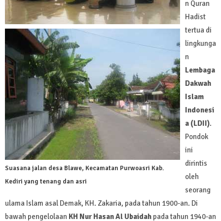
n Quran
Hadist
tertua di
lingkunga
n
Lembaga
Dakwah
Islam
Indonesi
a (LDII)
.
Pondok
ini
dirintis
Suasana jalan desa Blawe, Kecamatan Purwoasri Kab.
oleh
Kediri yang tenang dan asri
seorang
ulama Islam asal Demak, KH. Zakaria, pada tahun 1900-an. Di
bawah pengelolaan
KH Nur Hasan Al Ubaidah
pada tahun 1940-an