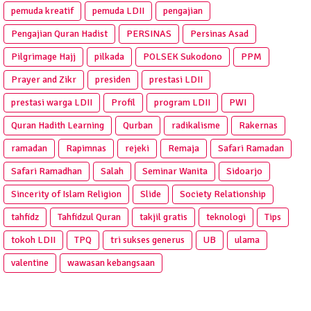
pemuda kreatif
pemuda LDII
pengajian
Pengajian Quran Hadist
PERSINAS
Persinas Asad
Pilgrimage Hajj
pilkada
POLSEK Sukodono
PPM
Prayer and Zikr
presiden
prestasi LDII
prestasi warga LDII
Profil
program LDII
PWI
Quran Hadith Learning
Qurban
radikalisme
Rakernas
ramadan
Rapimnas
rejeki
Remaja
Safari Ramadan
Safari Ramadhan
Salah
Seminar Wanita
Sidoarjo
Sincerity of Islam Religion
Slide
Society Relationship
tahfidz
Tahfidzul Quran
takjil gratis
teknologi
Tips
tokoh LDII
TPQ
tri sukses generus
UB
ulama
valentine
wawasan kebangsaan