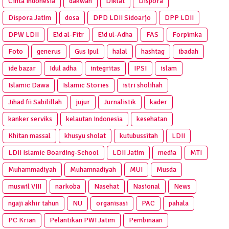
Cinta Indonesia
dakwah
Diklat
Dispora
Dispora Jatim
dosa
DPD LDII Sidoarjo
DPP LDII
DPW LDII
Eid al-Fitr
Eid ul-Adha
FAS
Forpimka
Foto
generus
Gus Ipul
halal
hashtag
ibadah
ide bazar
Idul adha
integritas
IPSI
islam
Islamic Dawa
Islamic Stories
istri sholihah
Jihad fii Sabilillah
jujur
Jurnalistik
kader
kanker serviks
kelautan Indonesia
kesehatan
Khitan massal
khusyu sholat
kutubussitah
LDII
LDII Islamic Boarding-School
LDII Jatim
media
MTI
Muhammadiyah
Muhamnadiyah
MUI
Musda
muswil VIII
narkoba
Nasehat
Nasional
News
ngaji akhir tahun
NU
organisasi
PAC
pahala
PC Krian
Pelantikan PWI Jatim
Pembinaan