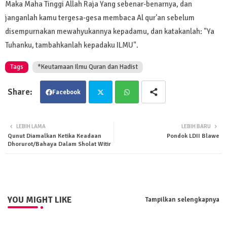
Maka Maha Tinggi Allah Raja Yang sebenar-benarnya, dan
janganlah kamu tergesa-gesa membaca Al qur'an sebelum
disempurnakan mewahyukannya kepadamu, dan katakanlah: "Ya
Tuhanku, tambahkanlah kepadaku ILMU".
Tags
*Keutamaan Ilmu Quran dan Hadist
Facebook
Twit
Wha
LEBIH LAMA
LEBIH BARU
Qunut Diamalkan Ketika Keadaan
Pondok LDII Blawe
ter
tsa
Dhorurot/Bahaya Dalam Sholat Witir
pp
YOU MIGHT LIKE
Tampilkan selengkapnya