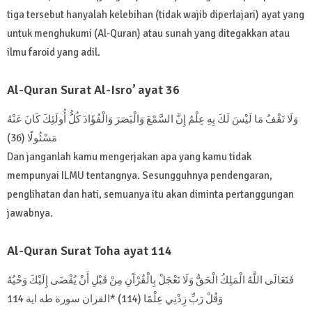
tiga tersebut hanyalah kelebihan (tidak wajib diperlajari) ayat yang
untuk menghukumi (Al-Quran) atau sunah yang ditegakkan atau
ilmu faroid yang adil.
Al-Quran Surat Al-Isro’ ayat 36
وَلَا تَقْفُ مَا لَيْسَ لَكَ بِهِ عِلْمٌ إِنَّ السَّمْعَ وَالْبَصَرَ وَالْفُؤَادَ كُلُّ أُولَئِكَ كَانَ عَنْهُ
مَسْئُولًا (36)
Dan janganlah kamu mengerjakan apa yang kamu tidak
mempunyai ILMU tentangnya. Sesungguhnya pendengaran,
penglihatan dan hati, semuanya itu akan diminta pertanggungan
jawabnya.
Al-Quran Surat Toha ayat 114
فَتَعَالَى اللَّهُ الْمَلِكُ الْحَقُّ وَلَا تَعْجَلْ بِالْقُرْآَنِ مِنْ قَبْلِ أَنْ يُقْضَى إِلَيْكَ وَحْيُهُ
وَقُلْ رَبِّ زِدْنِي عِلْمًا (114) *القران سورة طه اية 114