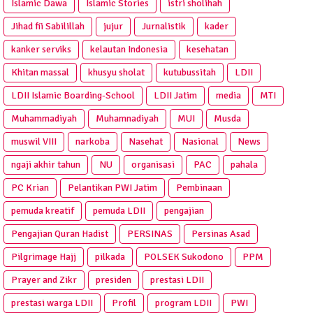
Islamic Dawa
Islamic Stories
istri sholihah
Jihad fii Sabilillah
jujur
Jurnalistik
kader
kanker serviks
kelautan Indonesia
kesehatan
Khitan massal
khusyu sholat
kutubussitah
LDII
LDII Islamic Boarding-School
LDII Jatim
media
MTI
Muhammadiyah
Muhamnadiyah
MUI
Musda
muswil VIII
narkoba
Nasehat
Nasional
News
ngaji akhir tahun
NU
organisasi
PAC
pahala
PC Krian
Pelantikan PWI Jatim
Pembinaan
pemuda kreatif
pemuda LDII
pengajian
Pengajian Quran Hadist
PERSINAS
Persinas Asad
Pilgrimage Hajj
pilkada
POLSEK Sukodono
PPM
Prayer and Zikr
presiden
prestasi LDII
prestasi warga LDII
Profil
program LDII
PWI