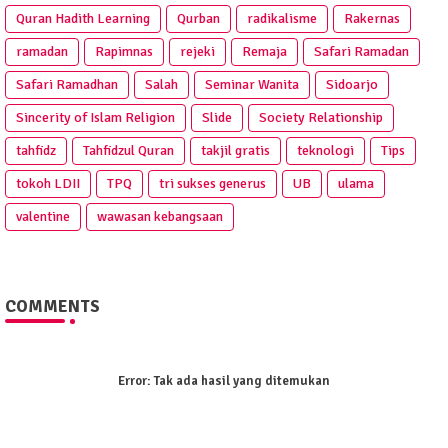
Quran Hadith Learning
Qurban
radikalisme
Rakernas
ramadan
Rapimnas
rejeki
Remaja
Safari Ramadan
Safari Ramadhan
Salah
Seminar Wanita
Sidoarjo
Sincerity of Islam Religion
Slide
Society Relationship
tahfidz
Tahfidzul Quran
takjil gratis
teknologi
Tips
tokoh LDII
TPQ
tri sukses generus
UB
ulama
valentine
wawasan kebangsaan
COMMENTS
Error:
Tak ada hasil yang ditemukan