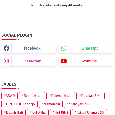
Error:
Tak ada hasil yang ditemukan
SOCIAL PLUGIN
facebook
whatsapp
instagram
youtube
LABELS
*ASAD
*Berita Islam
*Dakwah Islam
*Doa dan Zikir
*DPD LDII Sidoarjo
*fashionldii
*hijabsyarildii
*Ibadah Haji
*Idul Adha
*Idul Fitri
*Ijtihad Ulama LDII