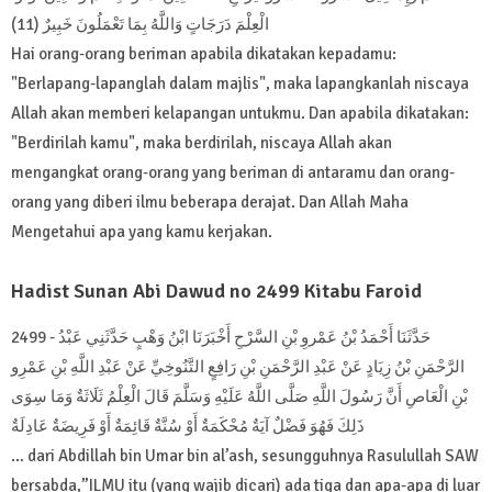
الْعِلْمَ دَرَجَاتٍ وَاللَّهُ بِمَا تَعْمَلُونَ خَبِيرٌ (11)
Hai orang-orang beriman apabila dikatakan kepadamu:
"Berlapang-lapanglah dalam majlis", maka lapangkanlah niscaya
Allah akan memberi kelapangan untukmu. Dan apabila dikatakan:
"Berdirilah kamu", maka berdirilah, niscaya Allah akan
mengangkat orang-orang yang beriman di antaramu dan orang-
orang yang diberi ilmu beberapa derajat. Dan Allah Maha
Mengetahui apa yang kamu kerjakan.
Hadist Sunan Abi Dawud no 2499 Kitabu Faroid
2499 - حَدَّثَنَا أَحْمَدُ بْنُ عَمْروِ بْنِ السَّرْحِ أَخْبَرَنَا ابْنُ وَهْبٍ حَدَّثَنِي عَبْدُ
الرَّحْمَنِ بْنُ زِيَادٍ عَنْ عَبْدِ الرَّحْمَنِ بْنِ رَافِعٍ التَّنُوخِيِّ عَنْ عَبْدِ اللَّهِ بْنِ عَمْرِو
بْنِ الْعَاصِ أَنَّ رَسُولَ اللَّهِ صَلَّى اللَّهُ عَلَيْهِ وَسَلَّمَ قَالَ الْعِلْمُ ثَلَاثَةٌ وَمَا سِوَى
ذَلِكَ فَهُوَ فَضْلٌ آيَةٌ مُحْكَمَةٌ أَوْ سُنَّةٌ قَائِمَةٌ أَوْ فَرِيضَةٌ عَادِلَةٌ
… dari Abdillah bin Umar bin al’ash, sesungguhnya Rasulullah SAW
bersabda,”ILMU itu (yang wajib dicari) ada tiga dan apa-apa di luar