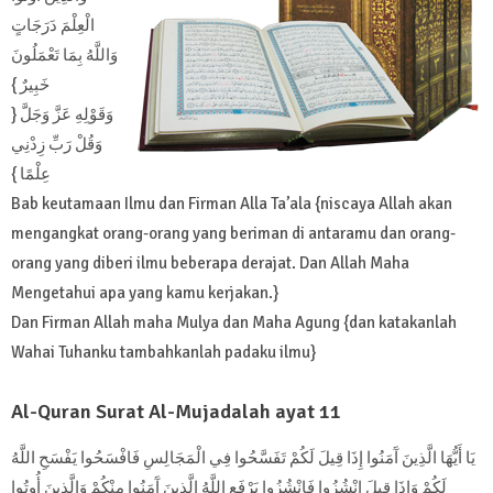
الْعِلْمَ دَرَجَاتٍ
وَاللَّهُ بِمَا تَعْمَلُونَ
خَبِيرٌ }
وَقَوْلِهِ عَزَّ وَجَلَّ {
وَقُلْ رَبِّ زِدْنِي
عِلْمًا }
Bab keutamaan Ilmu dan Firman Alla Ta’ala {niscaya Allah akan
mengangkat orang-orang yang beriman di antaramu dan orang-
orang yang diberi ilmu beberapa derajat. Dan Allah Maha
Mengetahui apa yang kamu kerjakan.}
Dan Firman Allah maha Mulya dan Maha Agung {dan katakanlah
Wahai Tuhanku tambahkanlah padaku ilmu}
Al-Quran Surat Al-Mujadalah ayat 11
يَا أَيُّهَا الَّذِينَ آَمَنُوا إِذَا قِيلَ لَكُمْ تَفَسَّحُوا فِي الْمَجَالِسِ فَافْسَحُوا يَفْسَحِ اللَّهُ
لَكُمْ وَإِذَا قِيلَ انْشُزُوا فَانْشُزُوا يَرْفَعِ اللَّهُ الَّذِينَ آَمَنُوا مِنْكُمْ وَالَّذِينَ أُوتُوا