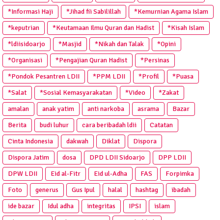
*Informasi Haji
*Jihad fii Sabilillah
*Kemurnian Agama Islam
*keputrian
*Keutamaan Ilmu Quran dan Hadist
*Kisah Islam
*ldiisidoarjo
*Masjid
*Nikah dan Talak
*Opini
*Organisasi
*Pengajian Quran Hadist
*Persinas
*Pondok Pesantren LDII
*PPM LDII
*Profil
*Puasa
*Salat
*Sosial Kemasyarakatan
*Video
*Zakat
amalan
anak yatim
anti narkoba
asrama
Bazar
Berita
budi luhur
cara beribadah ldii
Catatan
Cinta Indonesia
dakwah
Diklat
Dispora
Dispora Jatim
dosa
DPD LDII Sidoarjo
DPP LDII
DPW LDII
Eid al-Fitr
Eid ul-Adha
FAS
Forpimka
Foto
generus
Gus Ipul
halal
hashtag
ibadah
ide bazar
Idul adha
integritas
IPSI
islam