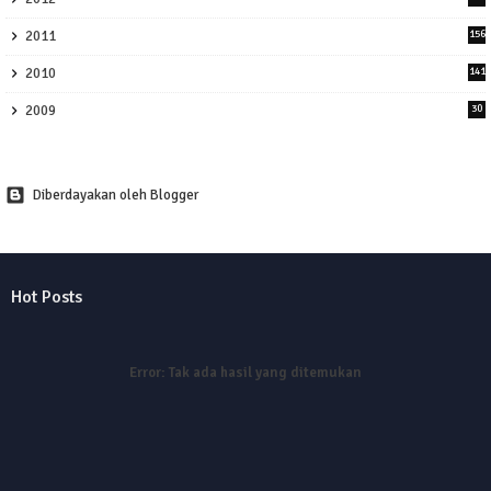
2011
156
2010
141
2009
30
Diberdayakan oleh Blogger
Hot Posts
Error:
Tak ada hasil yang ditemukan