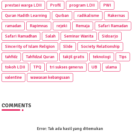
prestasi warga LDII
Profil
program LDII
PWI
Quran Hadith Learning
Qurban
radikalisme
Rakernas
ramadan
Rapimnas
rejeki
Remaja
Safari Ramadan
Safari Ramadhan
Salah
Seminar Wanita
Sidoarjo
Sincerity of Islam Religion
Slide
Society Relationship
tahfidz
Tahfidzul Quran
takjil gratis
teknologi
Tips
tokoh LDII
TPQ
tri sukses generus
UB
ulama
valentine
wawasan kebangsaan
COMMENTS
Error:
Tak ada hasil yang ditemukan