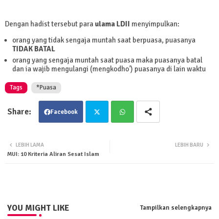
Dengan hadist tersebut para
ulama LDII
menyimpulkan:
orang yang tidak sengaja muntah saat berpuasa, puasanya
TIDAK BATAL
orang yang sengaja muntah saat puasa maka puasanya batal
dan ia wajib mengulangi (mengkodho') puasanya di lain waktu
Tags
*Puasa
Facebook
Twit
Wha
LEBIH LAMA
LEBIH BARU
MUI: 10 Kriteria Aliran Sesat Islam
ter
tsa
pp
YOU MIGHT LIKE
Tampilkan selengkapnya