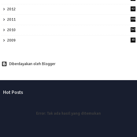
2012
42
2011
156
2010
141
2009
30
Diberdayakan oleh Blogger
Hot Posts
Error:
Tak ada hasil yang ditemukan