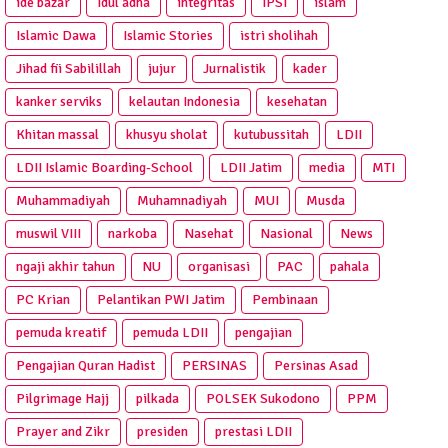
ide bazar
Idul adha
integritas
IPSI
islam
Islamic Dawa
Islamic Stories
istri sholihah
Jihad fii Sabilillah
jujur
Jurnalistik
kader
kanker serviks
kelautan Indonesia
kesehatan
Khitan massal
khusyu sholat
kutubussitah
LDII
LDII Islamic Boarding-School
LDII Jatim
media
MTI
Muhammadiyah
Muhamnadiyah
MUI
Musda
muswil VIII
narkoba
Nasehat
Nasional
News
ngaji akhir tahun
NU
organisasi
PAC
pahala
PC Krian
Pelantikan PWI Jatim
Pembinaan
pemuda kreatif
pemuda LDII
pengajian
Pengajian Quran Hadist
PERSINAS
Persinas Asad
Pilgrimage Hajj
pilkada
POLSEK Sukodono
PPM
Prayer and Zikr
presiden
prestasi LDII