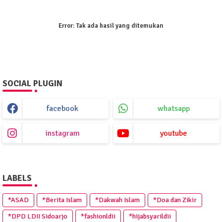
Error:
Tak ada hasil yang ditemukan
SOCIAL PLUGIN
facebook
whatsapp
instagram
youtube
LABELS
*ASAD
*Berita Islam
*Dakwah Islam
*Doa dan Zikir
*DPD LDII Sidoarjo
*fashionldii
*hijabsyarildii