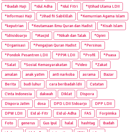
*Ibadah Haji
*Idul Adha
*Idul Fitri
*Ijtihad Ulama LDII
*Informasi Haji
*Jihad fii Sabilillah
*Kemurnian Agama Islam
*keputrian
*Keutamaan Ilmu Quran dan Hadist
*Kisah Islam
*ldiisidoarjo
*Masjid
*Nikah dan Talak
*Opini
*Organisasi
*Pengajian Quran Hadist
*Persinas
*Pondok Pesantren LDII
*PPM LDII
*Profil
*Puasa
*Salat
*Sosial Kemasyarakatan
*Video
*Zakat
amalan
anak yatim
anti narkoba
asrama
Bazar
Berita
budi luhur
cara beribadah ldii
Catatan
Cinta Indonesia
dakwah
Diklat
Dispora
Dispora Jatim
dosa
DPD LDII Sidoarjo
DPP LDII
DPW LDII
Eid al-Fitr
Eid ul-Adha
FAS
Forpimka
Foto
generus
Gus Ipul
halal
hashtag
ibadah