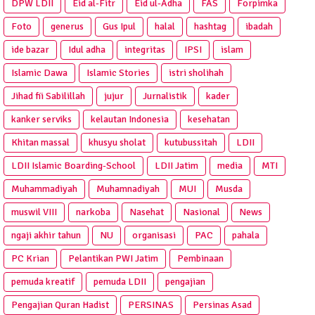
DPW LDII
Eid al-Fitr
Eid ul-Adha
FAS
Forpimka
Foto
generus
Gus Ipul
halal
hashtag
ibadah
ide bazar
Idul adha
integritas
IPSI
islam
Islamic Dawa
Islamic Stories
istri sholihah
Jihad fii Sabilillah
jujur
Jurnalistik
kader
kanker serviks
kelautan Indonesia
kesehatan
Khitan massal
khusyu sholat
kutubussitah
LDII
LDII Islamic Boarding-School
LDII Jatim
media
MTI
Muhammadiyah
Muhamnadiyah
MUI
Musda
muswil VIII
narkoba
Nasehat
Nasional
News
ngaji akhir tahun
NU
organisasi
PAC
pahala
PC Krian
Pelantikan PWI Jatim
Pembinaan
pemuda kreatif
pemuda LDII
pengajian
Pengajian Quran Hadist
PERSINAS
Persinas Asad