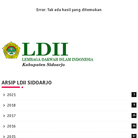
Error:
Tak ada hasil yang ditemukan
ARSIP LDII SIDOARJO
2021
1
2018
9
2017
26
2016
34
2015
97