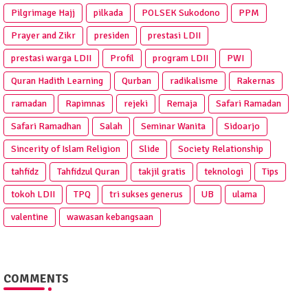
Pilgrimage Hajj
pilkada
POLSEK Sukodono
PPM
Prayer and Zikr
presiden
prestasi LDII
prestasi warga LDII
Profil
program LDII
PWI
Quran Hadith Learning
Qurban
radikalisme
Rakernas
ramadan
Rapimnas
rejeki
Remaja
Safari Ramadan
Safari Ramadhan
Salah
Seminar Wanita
Sidoarjo
Sincerity of Islam Religion
Slide
Society Relationship
tahfidz
Tahfidzul Quran
takjil gratis
teknologi
Tips
tokoh LDII
TPQ
tri sukses generus
UB
ulama
valentine
wawasan kebangsaan
COMMENTS