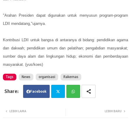
"Arahan Presiden dapat digunakan untuk menyusun program-program
LDII mendatang,"ujarnya.
Kontribusi LDII untuk bangsa di antaranya di bidang: pendidikan agama
dan dakwah; pendidikan umum dan pelatihan; pengabdian masyarakat;
sumber daya alam dan lingkungan hidup; ekonomi dan pemberdayaan
masyarakat. (yus/koes)
Tags
News
organisasi
Rakernas
Facebook
Twit
Wha
LEBIH LAMA
LEBIH BARU
ter
tsa