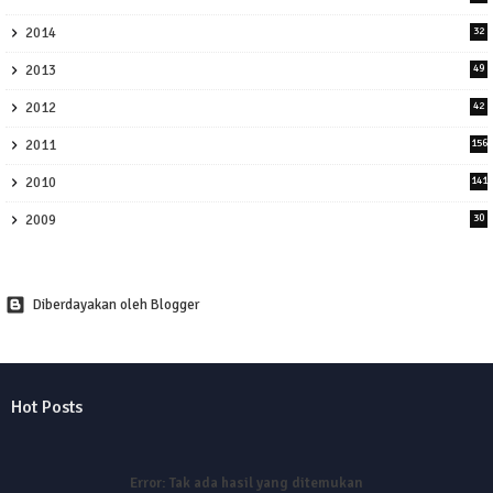
2014
32
2013
49
2012
42
2011
156
2010
141
2009
30
Diberdayakan oleh Blogger
Hot Posts
Error:
Tak ada hasil yang ditemukan