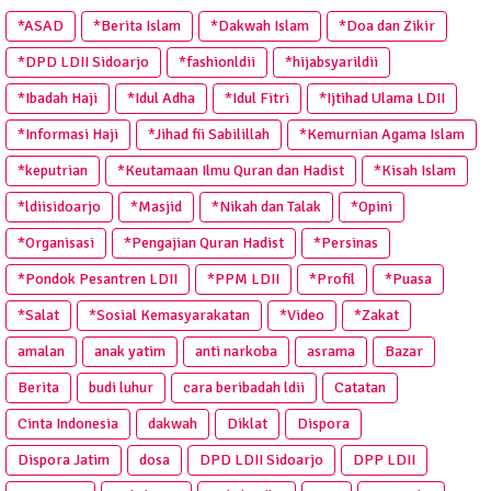
*ASAD
*Berita Islam
*Dakwah Islam
*Doa dan Zikir
*DPD LDII Sidoarjo
*fashionldii
*hijabsyarildii
*Ibadah Haji
*Idul Adha
*Idul Fitri
*Ijtihad Ulama LDII
*Informasi Haji
*Jihad fii Sabilillah
*Kemurnian Agama Islam
*keputrian
*Keutamaan Ilmu Quran dan Hadist
*Kisah Islam
*ldiisidoarjo
*Masjid
*Nikah dan Talak
*Opini
*Organisasi
*Pengajian Quran Hadist
*Persinas
*Pondok Pesantren LDII
*PPM LDII
*Profil
*Puasa
*Salat
*Sosial Kemasyarakatan
*Video
*Zakat
amalan
anak yatim
anti narkoba
asrama
Bazar
Berita
budi luhur
cara beribadah ldii
Catatan
Cinta Indonesia
dakwah
Diklat
Dispora
Dispora Jatim
dosa
DPD LDII Sidoarjo
DPP LDII