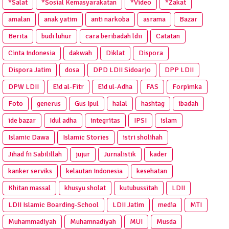
*Salat
*Sosial Kemasyarakatan
*Video
*Zakat
amalan
anak yatim
anti narkoba
asrama
Bazar
Berita
budi luhur
cara beribadah ldii
Catatan
Cinta Indonesia
dakwah
Diklat
Dispora
Dispora Jatim
dosa
DPD LDII Sidoarjo
DPP LDII
DPW LDII
Eid al-Fitr
Eid ul-Adha
FAS
Forpimka
Foto
generus
Gus Ipul
halal
hashtag
ibadah
ide bazar
Idul adha
integritas
IPSI
islam
Islamic Dawa
Islamic Stories
istri sholihah
Jihad fii Sabilillah
jujur
Jurnalistik
kader
kanker serviks
kelautan Indonesia
kesehatan
Khitan massal
khusyu sholat
kutubussitah
LDII
LDII Islamic Boarding-School
LDII Jatim
media
MTI
Muhammadiyah
Muhamnadiyah
MUI
Musda