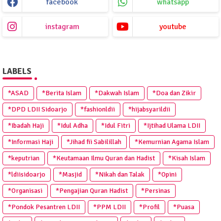
facebook
whatsapp
instagram
youtube
LABELS
*ASAD
*Berita Islam
*Dakwah Islam
*Doa dan Zikir
*DPD LDII Sidoarjo
*fashionldii
*hijabsyarildii
*Ibadah Haji
*Idul Adha
*Idul Fitri
*Ijtihad Ulama LDII
*Informasi Haji
*Jihad fii Sabilillah
*Kemurnian Agama Islam
*keputrian
*Keutamaan Ilmu Quran dan Hadist
*Kisah Islam
*ldiisidoarjo
*Masjid
*Nikah dan Talak
*Opini
*Organisasi
*Pengajian Quran Hadist
*Persinas
*Pondok Pesantren LDII
*PPM LDII
*Profil
*Puasa