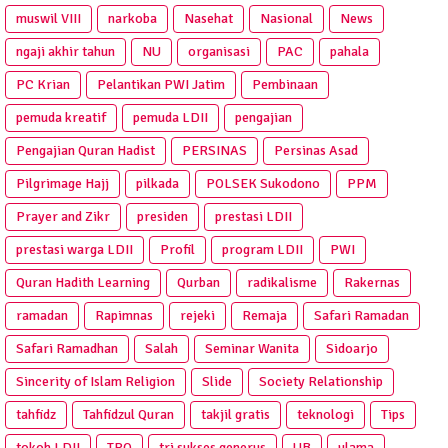
muswil VIII
narkoba
Nasehat
Nasional
News
ngaji akhir tahun
NU
organisasi
PAC
pahala
PC Krian
Pelantikan PWI Jatim
Pembinaan
pemuda kreatif
pemuda LDII
pengajian
Pengajian Quran Hadist
PERSINAS
Persinas Asad
Pilgrimage Hajj
pilkada
POLSEK Sukodono
PPM
Prayer and Zikr
presiden
prestasi LDII
prestasi warga LDII
Profil
program LDII
PWI
Quran Hadith Learning
Qurban
radikalisme
Rakernas
ramadan
Rapimnas
rejeki
Remaja
Safari Ramadan
Safari Ramadhan
Salah
Seminar Wanita
Sidoarjo
Sincerity of Islam Religion
Slide
Society Relationship
tahfidz
Tahfidzul Quran
takjil gratis
teknologi
Tips
tokoh LDII
TPQ
tri sukses generus
UB
ulama