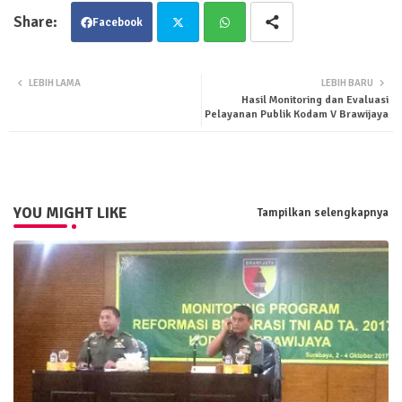
Facebook
Twit
Wha
LEBIH LAMA
LEBIH BARU
Hasil Monitoring dan Evaluasi
ter
tsa
Pelayanan Publik Kodam V Brawijaya
pp
YOU MIGHT LIKE
Tampilkan selengkapnya