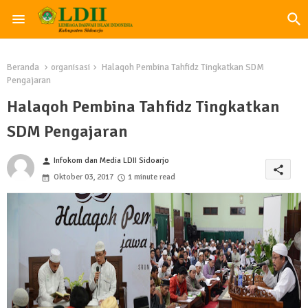
Beranda
organisasi
Halaqoh Pembina Tahfidz Tingkatkan SDM
Pengajaran
Halaqoh Pembina Tahfidz Tingkatkan
SDM Pengajaran
Infokom dan Media LDII Sidoarjo
person
share
Oktober 03, 2017
1 minute read