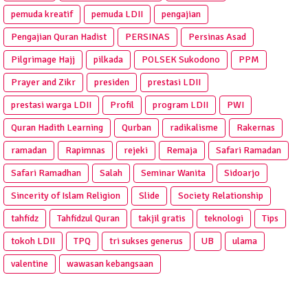
pemuda kreatif
pemuda LDII
pengajian
Pengajian Quran Hadist
PERSINAS
Persinas Asad
Pilgrimage Hajj
pilkada
POLSEK Sukodono
PPM
Prayer and Zikr
presiden
prestasi LDII
prestasi warga LDII
Profil
program LDII
PWI
Quran Hadith Learning
Qurban
radikalisme
Rakernas
ramadan
Rapimnas
rejeki
Remaja
Safari Ramadan
Safari Ramadhan
Salah
Seminar Wanita
Sidoarjo
Sincerity of Islam Religion
Slide
Society Relationship
tahfidz
Tahfidzul Quran
takjil gratis
teknologi
Tips
tokoh LDII
TPQ
tri sukses generus
UB
ulama
valentine
wawasan kebangsaan