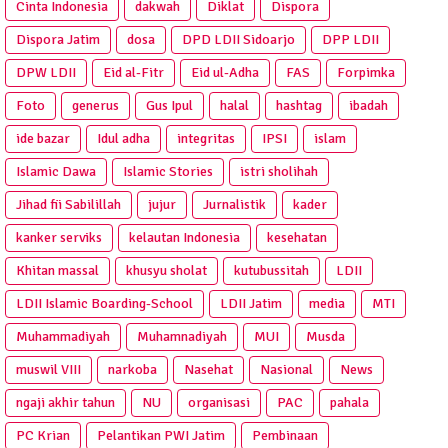
Cinta Indonesia
dakwah
Diklat
Dispora
Dispora Jatim
dosa
DPD LDII Sidoarjo
DPP LDII
DPW LDII
Eid al-Fitr
Eid ul-Adha
FAS
Forpimka
Foto
generus
Gus Ipul
halal
hashtag
ibadah
ide bazar
Idul adha
integritas
IPSI
islam
Islamic Dawa
Islamic Stories
istri sholihah
Jihad fii Sabilillah
jujur
Jurnalistik
kader
kanker serviks
kelautan Indonesia
kesehatan
Khitan massal
khusyu sholat
kutubussitah
LDII
LDII Islamic Boarding-School
LDII Jatim
media
MTI
Muhammadiyah
Muhamnadiyah
MUI
Musda
muswil VIII
narkoba
Nasehat
Nasional
News
ngaji akhir tahun
NU
organisasi
PAC
pahala
PC Krian
Pelantikan PWI Jatim
Pembinaan