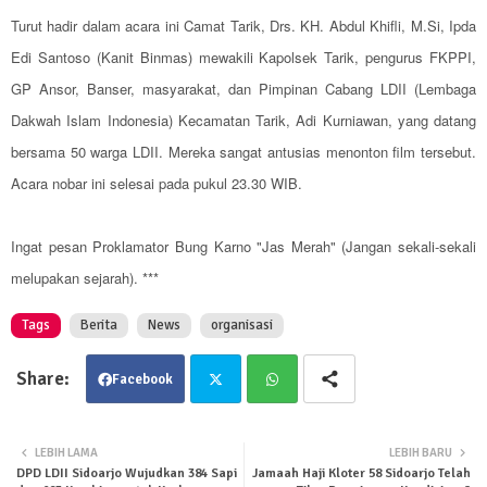
Turut hadir dalam acara ini Camat Tarik, Drs. KH. Abdul Khifli, M.Si, Ipda
Edi Santoso (Kanit Binmas) mewakili Kapolsek Tarik, pengurus FKPPI,
GP Ansor, Banser, masyarakat, dan Pimpinan Cabang LDII (Lembaga
Dakwah Islam Indonesia) Kecamatan Tarik, Adi Kurniawan, yang datang
bersama 50 warga LDII. Mereka sangat antusias menonton film tersebut.
Acara nobar ini selesai pada pukul 23.30 WIB.
Ingat pesan Proklamator Bung Karno "Jas Merah" (Jangan sekali-sekali
melupakan sejarah). ***
Tags
Berita
News
organisasi
Facebook
Twit
Wha
LEBIH LAMA
LEBIH BARU
DPD LDII Sidoarjo Wujudkan 384 Sapi
Jamaah Haji Kloter 58 Sidoarjo Telah
ter
tsa