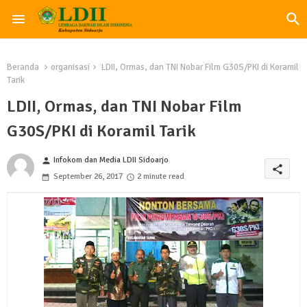
Beranda
organisasi
LDII, Ormas, dan TNI Nobar Film G30S/PKI di Koramil
Tarik
LDII, Ormas, dan TNI Nobar Film
G30S/PKI di Koramil Tarik
Infokom dan Media LDII Sidoarjo
person
share
September 26, 2017
2 minute read