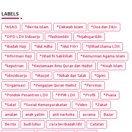
LABELS
*ASAD
*Berita Islam
*Dakwah Islam
*Doa dan Zikir
*DPD LDII Sidoarjo
*fashionldii
*hijabsyarildii
*Ibadah Haji
*Idul Adha
*Idul Fitri
*Ijtihad Ulama LDII
*Informasi Haji
*Jihad fii Sabilillah
*Kemurnian Agama Islam
*keputrian
*Keutamaan Ilmu Quran dan Hadist
*Kisah Islam
*ldiisidoarjo
*Masjid
*Nikah dan Talak
*Opini
*Organisasi
*Pengajian Quran Hadist
*Persinas
*Pondok Pesantren LDII
*PPM LDII
*Profil
*Puasa
*Salat
*Sosial Kemasyarakatan
*Video
*Zakat
amalan
anak yatim
anti narkoba
asrama
Bazar
Berita
budi luhur
cara beribadah ldii
Catatan