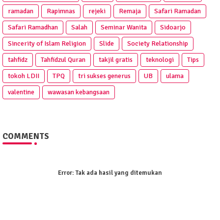
ramadan
Rapimnas
rejeki
Remaja
Safari Ramadan
Safari Ramadhan
Salah
Seminar Wanita
Sidoarjo
Sincerity of Islam Religion
Slide
Society Relationship
tahfidz
Tahfidzul Quran
takjil gratis
teknologi
Tips
tokoh LDII
TPQ
tri sukses generus
UB
ulama
valentine
wawasan kebangsaan
COMMENTS
Error:
Tak ada hasil yang ditemukan