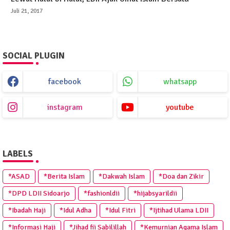
Juli 21, 2017
SOCIAL PLUGIN
facebook
whatsapp
instagram
youtube
LABELS
*ASAD
*Berita Islam
*Dakwah Islam
*Doa dan Zikir
*DPD LDII Sidoarjo
*fashionldii
*hijabsyarildii
*Ibadah Haji
*Idul Adha
*Idul Fitri
*Ijtihad Ulama LDII
*Informasi Haji
*Jihad fii Sabilillah
*Kemurnian Agama Islam