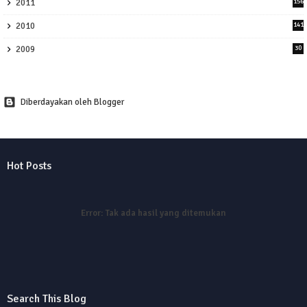
2011
156
2010
141
2009
30
Diberdayakan oleh Blogger
Hot Posts
Error:
Tak ada hasil yang ditemukan
Search This Blog