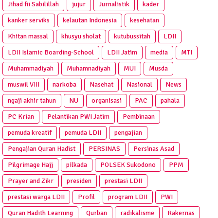
Jihad fii Sabilillah
jujur
Jurnalistik
kader
kanker serviks
kelautan Indonesia
kesehatan
Khitan massal
khusyu sholat
kutubussitah
LDII
LDII Islamic Boarding-School
LDII Jatim
media
MTI
Muhammadiyah
Muhamnadiyah
MUI
Musda
muswil VIII
narkoba
Nasehat
Nasional
News
ngaji akhir tahun
NU
organisasi
PAC
pahala
PC Krian
Pelantikan PWI Jatim
Pembinaan
pemuda kreatif
pemuda LDII
pengajian
Pengajian Quran Hadist
PERSINAS
Persinas Asad
Pilgrimage Hajj
pilkada
POLSEK Sukodono
PPM
Prayer and Zikr
presiden
prestasi LDII
prestasi warga LDII
Profil
program LDII
PWI
Quran Hadith Learning
Qurban
radikalisme
Rakernas