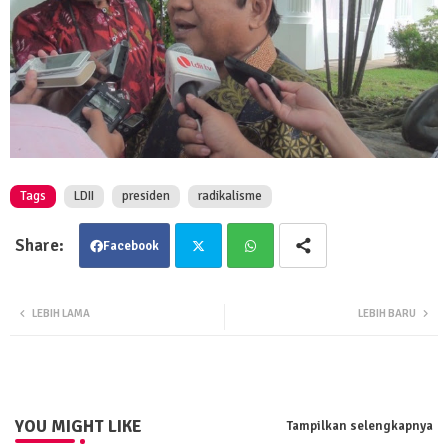
Tags
LDII
presiden
radikalisme
Facebook
Twit
Wha
LEBIH LAMA
LEBIH BARU
ter
tsa
pp
YOU MIGHT LIKE
Tampilkan selengkapnya