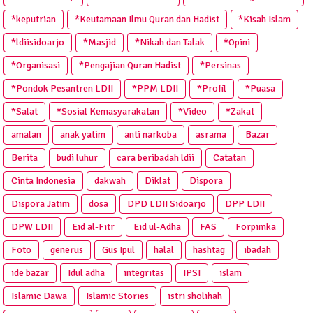
*keputrian
*Keutamaan Ilmu Quran dan Hadist
*Kisah Islam
*ldiisidoarjo
*Masjid
*Nikah dan Talak
*Opini
*Organisasi
*Pengajian Quran Hadist
*Persinas
*Pondok Pesantren LDII
*PPM LDII
*Profil
*Puasa
*Salat
*Sosial Kemasyarakatan
*Video
*Zakat
amalan
anak yatim
anti narkoba
asrama
Bazar
Berita
budi luhur
cara beribadah ldii
Catatan
Cinta Indonesia
dakwah
Diklat
Dispora
Dispora Jatim
dosa
DPD LDII Sidoarjo
DPP LDII
DPW LDII
Eid al-Fitr
Eid ul-Adha
FAS
Forpimka
Foto
generus
Gus Ipul
halal
hashtag
ibadah
ide bazar
Idul adha
integritas
IPSI
islam
Islamic Dawa
Islamic Stories
istri sholihah