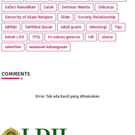
Safari Ramadhan
Salah
Seminar Wanita
Sidoarjo
Sincerity of Islam Religion
Slide
Society Relationship
tahfidz
Tahfidzul Quran
takjil gratis
teknologi
Tips
tokoh LDII
TPQ
tri sukses generus
UB
ulama
valentine
wawasan kebangsaan
COMMENTS
Error:
Tak ada hasil yang ditemukan