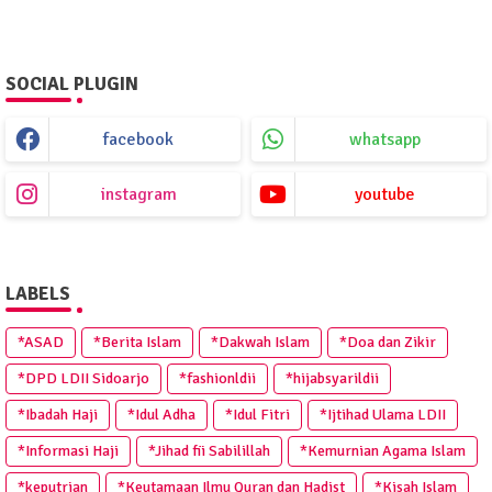
SOCIAL PLUGIN
facebook
whatsapp
instagram
youtube
LABELS
*ASAD
*Berita Islam
*Dakwah Islam
*Doa dan Zikir
*DPD LDII Sidoarjo
*fashionldii
*hijabsyarildii
*Ibadah Haji
*Idul Adha
*Idul Fitri
*Ijtihad Ulama LDII
*Informasi Haji
*Jihad fii Sabilillah
*Kemurnian Agama Islam
*keputrian
*Keutamaan Ilmu Quran dan Hadist
*Kisah Islam