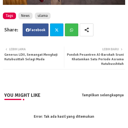
Tags
News
ulama
Facebook
Twit
Wha
LEBIH LAMA
LEBIH BARU
Generus LDII, Semangat Mengkaji
Pondok Pesantren Al-Barokah Sruni
ter
tsa
Kutubusittah Selagi Muda
Khatamkan Satu Periode Asrama
Kutubusshitah
pp
YOU MIGHT LIKE
Tampilkan selengkapnya
Error:
Tak ada hasil yang ditemukan