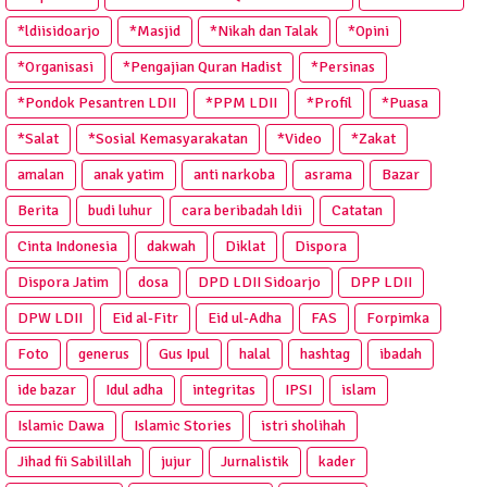
*ldiisidoarjo
*Masjid
*Nikah dan Talak
*Opini
*Organisasi
*Pengajian Quran Hadist
*Persinas
*Pondok Pesantren LDII
*PPM LDII
*Profil
*Puasa
*Salat
*Sosial Kemasyarakatan
*Video
*Zakat
amalan
anak yatim
anti narkoba
asrama
Bazar
Berita
budi luhur
cara beribadah ldii
Catatan
Cinta Indonesia
dakwah
Diklat
Dispora
Dispora Jatim
dosa
DPD LDII Sidoarjo
DPP LDII
DPW LDII
Eid al-Fitr
Eid ul-Adha
FAS
Forpimka
Foto
generus
Gus Ipul
halal
hashtag
ibadah
ide bazar
Idul adha
integritas
IPSI
islam
Islamic Dawa
Islamic Stories
istri sholihah
Jihad fii Sabilillah
jujur
Jurnalistik
kader