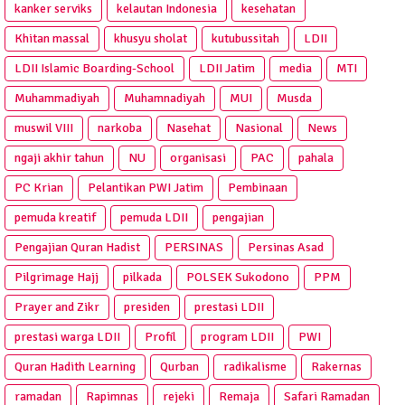
kanker serviks
kelautan Indonesia
kesehatan
Khitan massal
khusyu sholat
kutubussitah
LDII
LDII Islamic Boarding-School
LDII Jatim
media
MTI
Muhammadiyah
Muhamnadiyah
MUI
Musda
muswil VIII
narkoba
Nasehat
Nasional
News
ngaji akhir tahun
NU
organisasi
PAC
pahala
PC Krian
Pelantikan PWI Jatim
Pembinaan
pemuda kreatif
pemuda LDII
pengajian
Pengajian Quran Hadist
PERSINAS
Persinas Asad
Pilgrimage Hajj
pilkada
POLSEK Sukodono
PPM
Prayer and Zikr
presiden
prestasi LDII
prestasi warga LDII
Profil
program LDII
PWI
Quran Hadith Learning
Qurban
radikalisme
Rakernas
ramadan
Rapimnas
rejeki
Remaja
Safari Ramadan