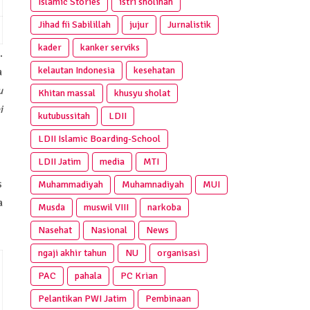
Islamic Stories
istri sholihah
Jihad fii Sabilillah
jujur
Jurnalistik
kader
kanker serviks
.
kelautan Indonesia
kesehatan
a
u
Khitan massal
khusyu sholat
i
kutubussitah
LDII
LDII Islamic Boarding-School
LDII Jatim
media
MTI
s
Muhammadiyah
Muhamnadiyah
MUI
a
Musda
muswil VIII
narkoba
Nasehat
Nasional
News
ngaji akhir tahun
NU
organisasi
PAC
pahala
PC Krian
Pelantikan PWI Jatim
Pembinaan