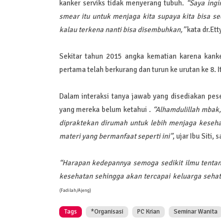
kanker serviks tidak menyerang tubuh.
“Saya ing
smear itu untuk menjaga kita supaya kita bisa se
kalau terkena nanti bisa disembuhkan,”
kata dr.Etty
Sekitar tahun 2015 angka kematian karena kank
pertama telah berkurang dan turun ke urutan ke 8. 
Dalam interaksi tanya jawab yang disediakan pes
yang mereka belum ketahui .
“Alhamdulillah mbak,
dipraktekan dirumah untuk lebih menjaga keseh
materi yang bermanfaat seperti ini”
, ujar Ibu Siti,
“Harapan kedepannya semoga sedikit ilmu tentang
kesehatan sehingga akan tercapai keluarga sehat
(Fadilah/Ajeng)
Tags
*Organisasi
PC Krian
Seminar Wanita