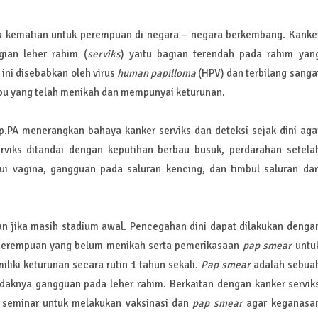
a kematian untuk perempuan di negara – negara berkembang. Kanke
ian leher rahim (
serviks
) yaitu bagian terendah pada rahim yan
ini disebabkan oleh virus
human papilloma
(HPV) dan terbilang sanga
bu yang telah menikah dan mempunyai keturunan.
p.PA menerangkan bahaya kanker serviks dan deteksi sejak dini aga
rviks ditandai dengan keputihan berbau busuk, perdarahan setela
i vagina, gangguan pada saluran kencing, dan timbul saluran dar
an jika masih stadium awal. Pencegahan dini dapat dilakukan denga
 perempuan yang belum menikah serta pemerikasaan
pap smear
untu
liki keturunan secara rutin 1 tahun sekali.
Pap smear
adalah sebua
daknya gangguan pada leher rahim. Berkaitan dengan kanker servik
a seminar untuk melakukan vaksinasi dan
pap smear
agar keganasa