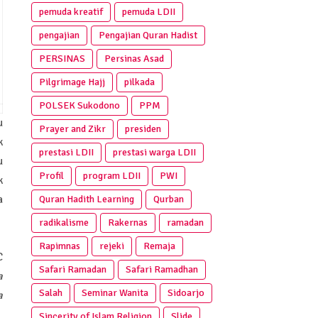
pemuda kreatif
pemuda LDII
pengajian
Pengajian Quran Hadist
PERSINAS
Persinas Asad
Pilgrimage Hajj
pilkada
POLSEK Sukodono
PPM
u
Prayer and Zikr
presiden
k
prestasi LDII
prestasi warga LDII
u
Profil
program LDII
PWI
k
a
Quran Hadith Learning
Qurban
radikalisme
Rakernas
ramadan
Rapimnas
rejeki
Remaja
C
Safari Ramadan
Safari Ramadhan
a
Salah
Seminar Wanita
Sidoarjo
a
Sincerity of Islam Religion
Slide