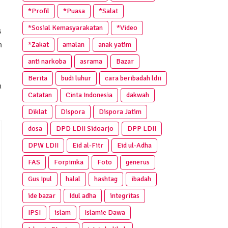
*Profil
*Puasa
*Salat
*Sosial Kemasyarakatan
*Video
s
n
*Zakat
amalan
anak yatim
anti narkoba
asrama
Bazar
Berita
budi luhur
cara beribadah ldii
n
Catatan
Cinta Indonesia
dakwah
.
Diklat
Dispora
Dispora Jatim
dosa
DPD LDII Sidoarjo
DPP LDII
DPW LDII
Eid al-Fitr
Eid ul-Adha
FAS
Forpimka
Foto
generus
Gus Ipul
halal
hashtag
ibadah
ide bazar
Idul adha
integritas
IPSI
islam
Islamic Dawa