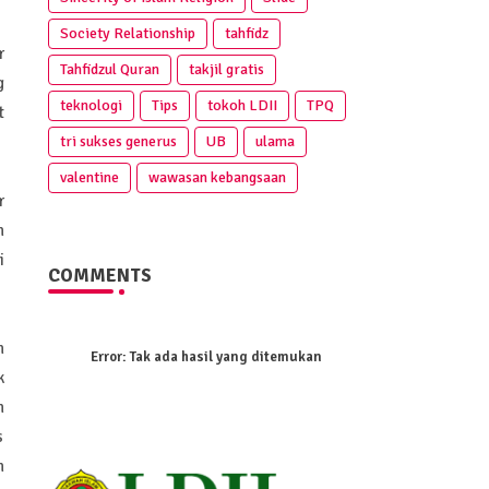
Society Relationship
tahfidz
r
Tahfidzul Quran
takjil gratis
g
teknologi
Tips
tokoh LDII
TPQ
t
tri sukses generus
UB
ulama
valentine
wawasan kebangsaan
r
h
i
COMMENTS
n
Error:
Tak ada hasil yang ditemukan
k
h
s
n