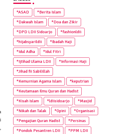
*ASAD
*Berita Islam
*Dakwah Islam
*Doa dan Zikir
*DPD LDII Sidoarjo
*fashionldii
*hijabsyarildii
*Ibadah Haji
*Idul Adha
*Idul Fitri
*Ijtihad Ulama LDII
*Informasi Haji
*Jihad fii Sabilillah
*Kemurnian Agama Islam
*keputrian
*Keutamaan Ilmu Quran dan Hadist
*Kisah Islam
*ldiisidoarjo
*Masjid
*Nikah dan Talak
*Opini
*Organisasi
a
i
*Pengajian Quran Hadist
*Persinas
,
*Pondok Pesantren LDII
*PPM LDII