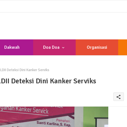
Dakwah
Doa Doa
Organisasi
DII Deteksi Dini Kanker Serviks
II Deteksi Dini Kanker Serviks
share