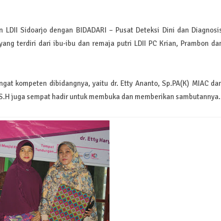
n LDII Sidoarjo dengan BIDADARI – Pusat Deteksi Dini dan Diagnosi
yang terdiri dari ibu-ibu dan remaja putri LDII PC Krian, Prambon da
gat kompeten dibidangnya, yaitu dr. Etty Ananto, Sp.PA(K) MIAC da
ni S.H juga sempat hadir untuk membuka dan memberikan sambutannya