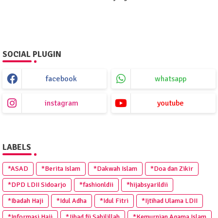
SOCIAL PLUGIN
facebook
whatsapp
instagram
youtube
LABELS
*ASAD
*Berita Islam
*Dakwah Islam
*Doa dan Zikir
*DPD LDII Sidoarjo
*fashionldii
*hijabsyarildii
*Ibadah Haji
*Idul Adha
*Idul Fitri
*Ijtihad Ulama LDII
*Informasi Haji
*Jihad fii Sabilillah
*Kemurnian Agama Islam