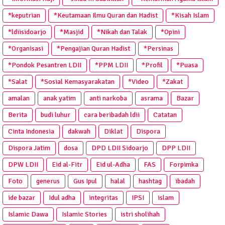
*keputrian
*Keutamaan Ilmu Quran dan Hadist
*Kisah Islam
*ldiisidoarjo
*Masjid
*Nikah dan Talak
*Opini
*Organisasi
*Pengajian Quran Hadist
*Persinas
*Pondok Pesantren LDII
*PPM LDII
*Profil
*Puasa
*Salat
*Sosial Kemasyarakatan
*Video
*Zakat
amalan
anak yatim
anti narkoba
asrama
Bazar
Berita
budi luhur
cara beribadah ldii
Catatan
Cinta Indonesia
dakwah
Diklat
Dispora
Dispora Jatim
dosa
DPD LDII Sidoarjo
DPP LDII
DPW LDII
Eid al-Fitr
Eid ul-Adha
FAS
Forpimka
Foto
generus
Gus Ipul
halal
hashtag
ibadah
ide bazar
Idul adha
integritas
IPSI
islam
Islamic Dawa
Islamic Stories
istri sholihah