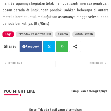
hari. Beragamnya kegiatan tidak membuat santri merasa jenuh dan
bosan berada di lingkungan pondok. Bahkan beberapa di antara
mereka berniat untuk melanjutkan asramanya hingga selesai pada
periode berikutnya. (Ita/Riris)
Tags
*Pondok Pesantren LDII
asrama
kutubussitah
Facebook
Twit
Wha
LEBIH LAMA
LEBIH BARU
ter
tsa
pp
YOU MIGHT LIKE
Tampilkan selengkapnya
Error:
Tak ada hasil yang ditemukan