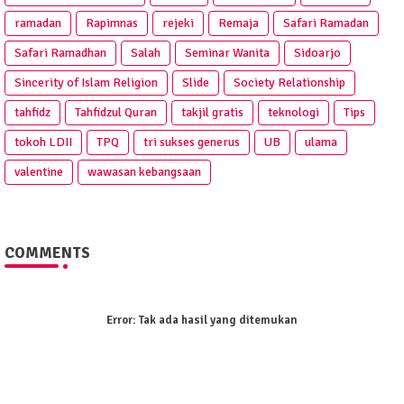
ramadan
Rapimnas
rejeki
Remaja
Safari Ramadan
Safari Ramadhan
Salah
Seminar Wanita
Sidoarjo
Sincerity of Islam Religion
Slide
Society Relationship
tahfidz
Tahfidzul Quran
takjil gratis
teknologi
Tips
tokoh LDII
TPQ
tri sukses generus
UB
ulama
valentine
wawasan kebangsaan
COMMENTS
Error:
Tak ada hasil yang ditemukan