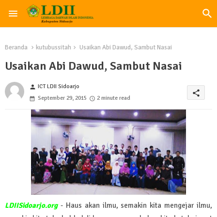
Beranda
kutubussitah
Usaikan Abi Dawud, Sambut Nasai
Usaikan Abi Dawud, Sambut Nasai
ICT LDII Sidoarjo
person
share
September 29, 2015
2 minute read
LDIISidoarjo.org
- Haus akan ilmu, semakin kita mengejar ilmu,