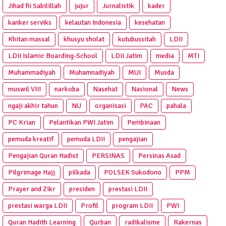
Jihad fii Sabilillah
jujur
Jurnalistik
kader
kanker serviks
kelautan Indonesia
kesehatan
Khitan massal
khusyu sholat
kutubussitah
LDII
LDII Islamic Boarding-School
LDII Jatim
media
MTI
Muhammadiyah
Muhamnadiyah
MUI
Musda
muswil VIII
narkoba
Nasehat
Nasional
News
ngaji akhir tahun
NU
organisasi
PAC
pahala
PC Krian
Pelantikan PWI Jatim
Pembinaan
pemuda kreatif
pemuda LDII
pengajian
Pengajian Quran Hadist
PERSINAS
Persinas Asad
Pilgrimage Hajj
pilkada
POLSEK Sukodono
PPM
Prayer and Zikr
presiden
prestasi LDII
prestasi warga LDII
Profil
program LDII
PWI
Quran Hadith Learning
Qurban
radikalisme
Rakernas