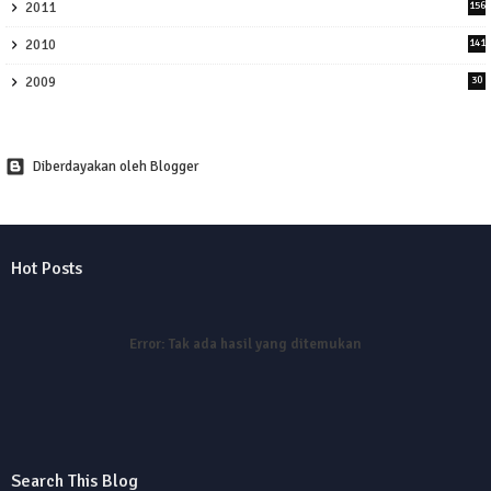
2011
156
2010
141
2009
30
Diberdayakan oleh Blogger
Hot Posts
Error:
Tak ada hasil yang ditemukan
Search This Blog