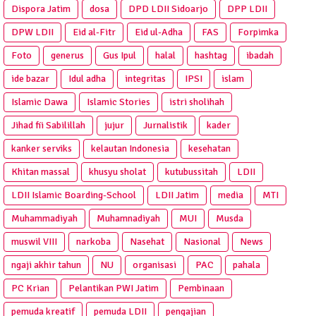
Dispora Jatim
dosa
DPD LDII Sidoarjo
DPP LDII
DPW LDII
Eid al-Fitr
Eid ul-Adha
FAS
Forpimka
Foto
generus
Gus Ipul
halal
hashtag
ibadah
ide bazar
Idul adha
integritas
IPSI
islam
Islamic Dawa
Islamic Stories
istri sholihah
Jihad fii Sabilillah
jujur
Jurnalistik
kader
kanker serviks
kelautan Indonesia
kesehatan
Khitan massal
khusyu sholat
kutubussitah
LDII
LDII Islamic Boarding-School
LDII Jatim
media
MTI
Muhammadiyah
Muhamnadiyah
MUI
Musda
muswil VIII
narkoba
Nasehat
Nasional
News
ngaji akhir tahun
NU
organisasi
PAC
pahala
PC Krian
Pelantikan PWI Jatim
Pembinaan
pemuda kreatif
pemuda LDII
pengajian