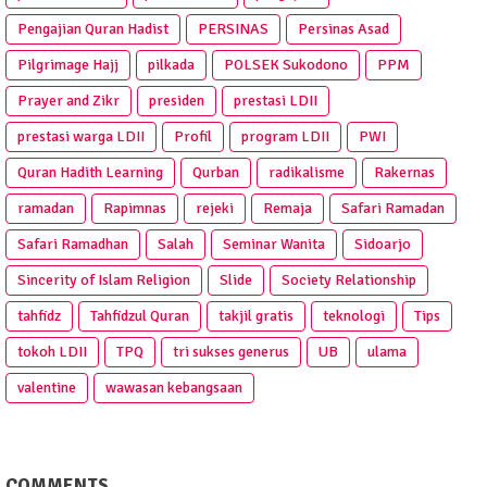
Pengajian Quran Hadist
PERSINAS
Persinas Asad
Pilgrimage Hajj
pilkada
POLSEK Sukodono
PPM
Prayer and Zikr
presiden
prestasi LDII
prestasi warga LDII
Profil
program LDII
PWI
Quran Hadith Learning
Qurban
radikalisme
Rakernas
ramadan
Rapimnas
rejeki
Remaja
Safari Ramadan
Safari Ramadhan
Salah
Seminar Wanita
Sidoarjo
Sincerity of Islam Religion
Slide
Society Relationship
tahfidz
Tahfidzul Quran
takjil gratis
teknologi
Tips
tokoh LDII
TPQ
tri sukses generus
UB
ulama
valentine
wawasan kebangsaan
COMMENTS