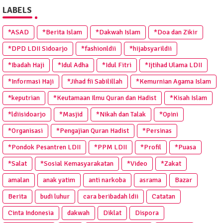
LABELS
*ASAD
*Berita Islam
*Dakwah Islam
*Doa dan Zikir
*DPD LDII Sidoarjo
*fashionldii
*hijabsyarildii
*Ibadah Haji
*Idul Adha
*Idul Fitri
*Ijtihad Ulama LDII
*Informasi Haji
*Jihad fii Sabilillah
*Kemurnian Agama Islam
*keputrian
*Keutamaan Ilmu Quran dan Hadist
*Kisah Islam
*ldiisidoarjo
*Masjid
*Nikah dan Talak
*Opini
*Organisasi
*Pengajian Quran Hadist
*Persinas
*Pondok Pesantren LDII
*PPM LDII
*Profil
*Puasa
*Salat
*Sosial Kemasyarakatan
*Video
*Zakat
amalan
anak yatim
anti narkoba
asrama
Bazar
Berita
budi luhur
cara beribadah ldii
Catatan
Cinta Indonesia
dakwah
Diklat
Dispora