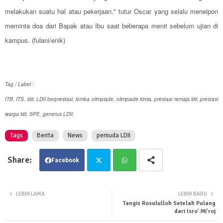
melakukan suatu hal atau pekerjaan," tutur Oscar yang selalu menelpon
meminta doa dari Bapak atau Ibu saat beberapa menit sebelum ujian di
kampus. (fulani/enik)
Tag / Label :
ITB, ITS, ldii, LDII berprestasi, lomba olimpiade, olimpiade kimia, prestasi remaja ldii, prestasi
warga ldii, SPE, generus LDII.
Tags
Berita
News
pemuda LDII
Facebook
Twit
Wha
LEBIH LAMA
LEBIH BARU
Tangis Rosululloh Setelah Pulang
ter
tsa
dari Isro' Mi'roj