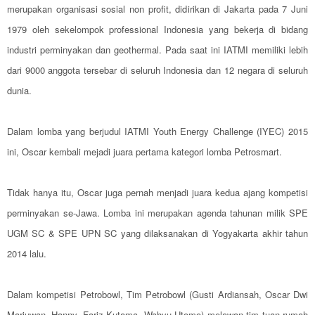
merupakan organisasi sosial non profit, didirikan di Jakarta pada 7 Juni
1979 oleh sekelompok professional Indonesia yang bekerja di bidang
industri perminyakan dan geothermal. Pada saat ini IATMI memiliki lebih
dari 9000 anggota tersebar di seluruh Indonesia dan 12 negara di seluruh
dunia.
Dalam lomba yang berjudul IATMI Youth Energy Challenge (IYEC) 2015
ini, Oscar kembali mejadi juara pertama kategori lomba Petrosmart.
Tidak hanya itu, Oscar juga pernah menjadi juara kedua ajang kompetisi
perminyakan se-Jawa. Lomba ini merupakan agenda tahunan milik SPE
UGM SC & SPE UPN SC yang dilaksanakan di Yogyakarta akhir tahun
2014 lalu.
Dalam kompetisi Petrobowl, Tim Petrobowl (Gusti Ardiansah, Oscar Dwi
Marjuwan, Hanny, Fariz Kutama, Wahyu Utomo) melawan tim tuan rumah