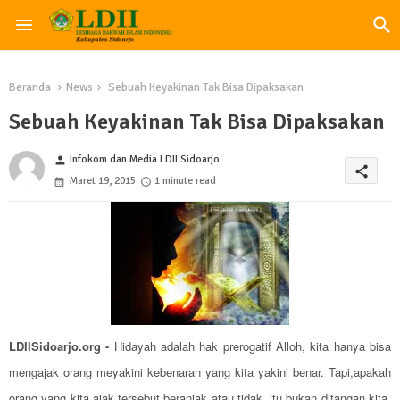
Beranda
News
Sebuah Keyakinan Tak Bisa Dipaksakan
Sebuah Keyakinan Tak Bisa Dipaksakan
Infokom dan Media LDII Sidoarjo
person
share
Maret 19, 2015
1 minute read
LDIISidoarjo.org -
Hidayah adalah hak prerogatif Alloh, kita hanya bisa
mengajak orang meyakini kebenaran yang kita yakini benar. Tapi,apakah
orang yang kita ajak tersebut beranjak atau tidak, itu bukan ditangan kita,