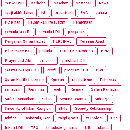
muswil VIII
narkoba
Nasehat
Nasional
News
ngaji akhir tahun
NU
organisasi
PAC
pahala
PC Krian
Pelantikan PWI Jatim
Pembinaan
pemuda kreatif
pemuda LDII
pengajian
Pengajian Quran Hadist
PERSINAS
Persinas Asad
Pilgrimage Hajj
pilkada
POLSEK Sukodono
PPM
Prayer and Zikr
presiden
prestasi LDII
prestasi warga LDII
Profil
program LDII
PWI
Quran Hadith Learning
Qurban
radikalisme
Rakernas
ramadan
Rapimnas
rejeki
Remaja
Safari Ramadan
Safari Ramadhan
Salah
Seminar Wanita
Sidoarjo
Sincerity of Islam Religion
Slide
Society Relationship
tahfidz
Tahfidzul Quran
takjil gratis
teknologi
Tips
tokoh LDII
TPQ
tri sukses generus
UB
ulama