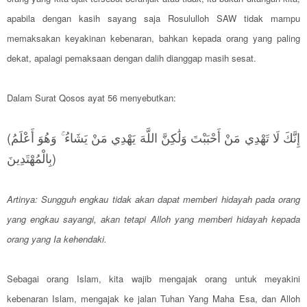
apabila dengan kasih sayang saja Rosululloh SAW tidak mampu
memaksakan keyakinan kebenaran, bahkan kepada orang yang paling
dekat, apalagi pemaksaan dengan dalih dianggap masih sesat.
Dalam Surat Qosos ayat 56 menyebutkan:
(إِنَّكَ لَا تَهْدِي مَنْ أَحْبَبْتَ وَلَٰكِنَّ اللَّهَ يَهْدِي مَنْ يَشَاءُ ۚ وَهُوَ أَعْلَمُ
بِالْمُهْتَدِينَ)
Artinya: Sungguh engkau tidak akan dapat memberi hidayah pada orang
yang engkau sayangi, akan tetapi Alloh yang memberi hidayah kepada
orang yang Ia kehendaki.
Sebagai orang Islam, kita wajib mengajak orang untuk meyakini
kebenaran Islam, mengajak ke jalan Tuhan Yang Maha Esa, dan Alloh