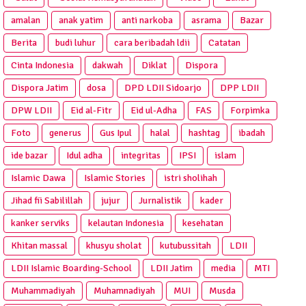
amalan
anak yatim
anti narkoba
asrama
Bazar
Berita
budi luhur
cara beribadah ldii
Catatan
Cinta Indonesia
dakwah
Diklat
Dispora
Dispora Jatim
dosa
DPD LDII Sidoarjo
DPP LDII
DPW LDII
Eid al-Fitr
Eid ul-Adha
FAS
Forpimka
Foto
generus
Gus Ipul
halal
hashtag
ibadah
ide bazar
Idul adha
integritas
IPSI
islam
Islamic Dawa
Islamic Stories
istri sholihah
Jihad fii Sabilillah
jujur
Jurnalistik
kader
kanker serviks
kelautan Indonesia
kesehatan
Khitan massal
khusyu sholat
kutubussitah
LDII
LDII Islamic Boarding-School
LDII Jatim
media
MTI
Muhammadiyah
Muhamnadiyah
MUI
Musda