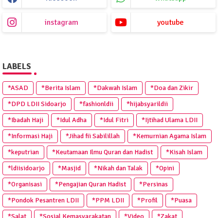
instagram
youtube
LABELS
*ASAD
*Berita Islam
*Dakwah Islam
*Doa dan Zikir
*DPD LDII Sidoarjo
*fashionldii
*hijabsyarildii
*Ibadah Haji
*Idul Adha
*Idul Fitri
*Ijtihad Ulama LDII
*Informasi Haji
*Jihad fii Sabilillah
*Kemurnian Agama Islam
*keputrian
*Keutamaan Ilmu Quran dan Hadist
*Kisah Islam
*ldiisidoarjo
*Masjid
*Nikah dan Talak
*Opini
*Organisasi
*Pengajian Quran Hadist
*Persinas
*Pondok Pesantren LDII
*PPM LDII
*Profil
*Puasa
*Salat
*Sosial Kemasyarakatan
*Video
*Zakat