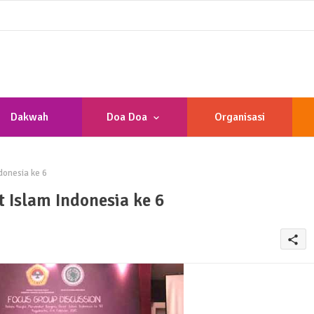
Dakwah
Doa Doa
Organisasi
donesia ke 6
 Islam Indonesia ke 6
share