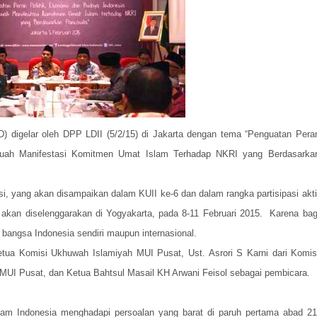
 digelar oleh DPP LDII (5/2/15) di Jakarta dengan tema “Penguatan Pera
ebuah Manifestasi Komitmen Umat Islam Terhadap NKRI yang Berdasarka
i, yang akan disampaikan dalam KUII ke-6 dan dalam rangka partisipasi akti
akan diselenggarakan di Yogyakarta, pada 8-11 Februari 2015. Karena bag
gi bangsa Indonesia sendiri maupun internasional.
a Komisi Ukhuwah Islamiyah MUI Pusat, Ust. Asrori S Karni dari Komis
 MUI Pusat, dan Ketua Bahtsul Masail KH Arwani Feisol sebagai pembicara.
am Indonesia menghadapi persoalan yang barat di paruh pertama abad 21