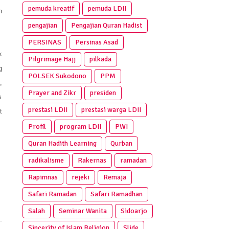
pemuda kreatif
pemuda LDII
n
pengajian
Pengajian Quran Hadist
PERSINAS
Persinas Asad
k
Pilgrimage Hajj
pilkada
g
POLSEK Sukodono
PPM
,
Prayer and Zikr
presiden
s
prestasi LDII
prestasi warga LDII
t
Profil
program LDII
PWI
Quran Hadith Learning
Qurban
radikalisme
Rakernas
ramadan
Rapimnas
rejeki
Remaja
Safari Ramadan
Safari Ramadhan
Salah
Seminar Wanita
Sidoarjo
Sincerity of Islam Religion
Slide