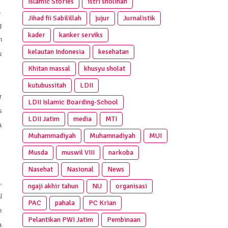
Islamic Stories
istri sholihah
.
Jihad fii Sabilillah
jujur
Jurnalistik
g
kader
kanker serviks
n
kelautan Indonesia
kesehatan
u
Khitan massal
khusyu sholat
kutubussitah
LDII
r
LDII Islamic Boarding-School
s
LDII Jatim
media
MTI
a
Muhammadiyah
Muhamnadiyah
MUI
Musda
muswil VIII
narkoba
Nasehat
Nasional
News
,
ngaji akhir tahun
NU
organisasi
l
PAC
pahala
PC Krian
n
Pelantikan PWI Jatim
Pembinaan
a