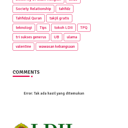
Society Relationship
tahfidz
Tahfidzul Quran
takjil gratis
teknologi
Tips
tokoh LDII
TPQ
tri sukses generus
UB
ulama
valentine
wawasan kebangsaan
COMMENTS
Error:
Tak ada hasil yang ditemukan