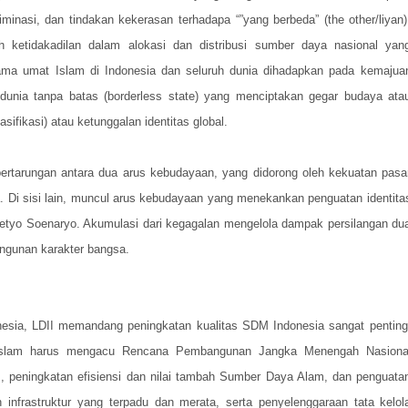
minasi, dan tindakan kekerasan terhadapa “”yang berbeda” (the other/liyan)
h ketidakadilan dalam alokasi dan distribusi sumber daya nasional yan
ma umat Islam di Indonesia dan seluruh dunia dihadapkan pada kemajua
n dunia tanpa batas (borderless state) yang menciptakan gegar budaya ata
fikasi) atau ketunggalan identitas global.
ertarungan antara dua arus kebudayaan, yang didorong oleh kekuatan pasa
Di sisi lain, muncul arus kebudayaan yang menekankan penguatan identita
rasetyo Soenaryo. Akumulasi dari kegagalan mengelola dampak persilangan du
ngunan karakter bangsa.
nesia, LDII memandang peningkatan kualitas SDM Indonesia sangat penting
 Islam harus mengacu Rencana Pembangunan Jangka Menengah Nasiona
 peningkatan efisiensi dan nilai tambah Sumber Daya Alam, dan penguata
 infrastruktur yang terpadu dan merata, serta penyelenggaraan tata kelol