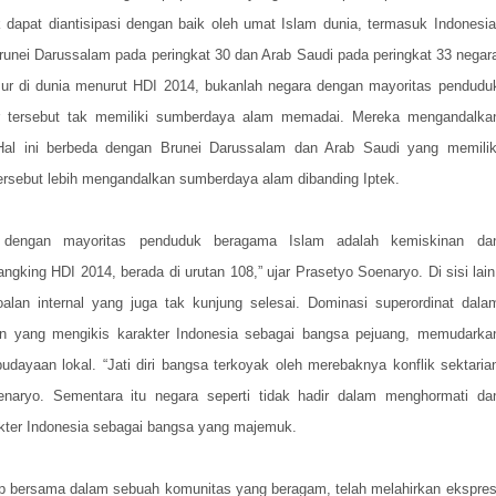
dapat diantisipasi dengan baik oleh umat Islam dunia, termasuk Indonesia
nei Darussalam pada peringkat 30 dan Arab Saudi pada peringkat 33 negar
ur di dunia menurut HDI 2014, bukanlah negara dengan mayoritas pendudu
r tersebut tak memiliki sumberdaya alam memadai. Mereka mengandalka
 Hal ini berbeda dengan Brunei Darussalam dan Arab Saudi yang memilik
sebut lebih mengandalkan sumberdaya alam dibanding Iptek.
a dengan mayoritas penduduk beragama Islam adalah kemiskinan da
gking HDI 2014, berada di urutan 108,” ujar Prasetyo Soenaryo. Di sisi lain
lan internal yang juga tak kunjung selesai. Dominasi superordinat dala
man yang mengikis karakter Indonesia sebagai bangsa pejuang, memudarka
udayaan lokal. “Jati diri bangsa terkoyak oleh merebaknya konflik sektaria
oenaryo. Sementara itu negara seperti tidak hadir dalam menghormati da
kter Indonesia sebagai bangsa yang majemuk.
up bersama dalam sebuah komunitas yang beragam, telah melahirkan ekspres