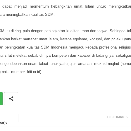
6 dapat menjadi momentum kebangkitan umat Islam untuk meningkatka
ara meningkatkan kualitas SDM.
 itu diiringi pula dengan peningkatan kualitas iman dan taqwa. Sehingga ta
dahkan harkat martabat umat Islam, karena egoisme, korupsi, dan prilaku yan
pkan peningkatan kualitas SDM Indonesia mengacu kepada profesional religius
na sifat melekat sebab dirinya kompeten dan kapabel di bidangnya, sekaligu
 mengendepankan enam tabiat luhur yaitu jujur, amanah, muzhid mujhid (hema
aik. (sumber: ldii.or.id)
LEBIH BARU
oarjo