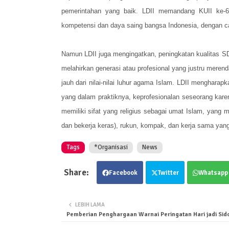
pemerintahan yang baik. LDII memandang KUII ke-
kompetensi dan daya saing bangsa Indonesia, dengan c
Namun LDII juga mengingatkan, peningkatan kualitas SDM
melahirkan generasi atau profesional yang justru meren
jauh dari nilai-nilai luhur agama Islam. LDII menghara
yang dalam praktiknya, keprofesionalan seseorang kare
memiliki sifat yang religius sebagai umat Islam, yang
dan bekerja keras), rukun, kompak, dan kerja sama yang b
Tags
*Organisasi
News
Facebook
Twitter
Whatsapp
LEBIH LAMA
Pemberian Penghargaan Warnai Peringatan Hari jadi Sid