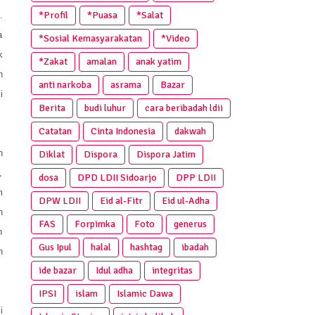
*Profil
*Puasa
*Salat
.
a
*Sosial Kemasyarakatan
*Video
k
*Zakat
amalan
anak yatim
n
anti narkoba
asrama
Bazar
i
Berita
budi luhur
cara beribadah ldii
Catatan
Cinta Indonesia
dakwah
n
Diklat
Dispora
Dispora Jatim
,
dosa
DPD LDII Sidoarjo
DPP LDII
m
DPW LDII
Eid al-Fitr
Eid ul-Adha
n
FAS
Forpimka
Foto
generus
n
Gus Ipul
halal
hashtag
ibadah
n
ide bazar
Idul adha
integritas
IPSI
islam
Islamic Dawa
i