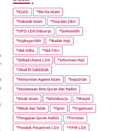
*ASAD
*Berita Islam
*Dakwah Islam
*Doa dan Zikir
*DPD LDII Sidoarjo
*fashionldii
*hijabsyarildii
*Ibadah Haji
*Idul Adha
*Idul Fitri
n
*Ijtihad Ulama LDII
*Informasi Haji
n
*Jihad fii Sabilillah
*Kemurnian Agama Islam
*keputrian
f
i
*Keutamaan Ilmu Quran dan Hadist
*Kisah Islam
*ldiisidoarjo
*Masjid
i
*Nikah dan Talak
*Opini
*Organisasi
*Pengajian Quran Hadist
*Persinas
*Pondok Pesantren LDII
*PPM LDII
.