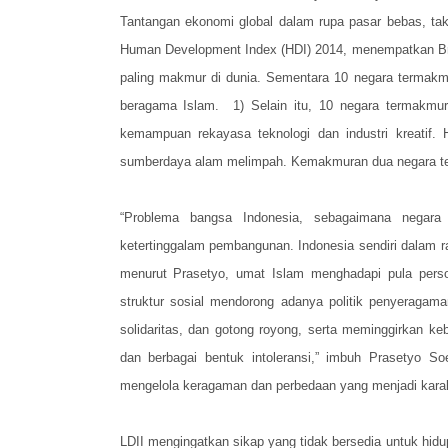
Tantangan ekonomi global dalam rupa pasar bebas, tak 
Human Development Index (HDI) 2014, menempatkan Bru
paling makmur di dunia. Sementara 10 negara termakm
beragama Islam. 1) Selain itu, 10 negara termakmu
kemampuan rekayasa teknologi dan industri kreatif.
sumberdaya alam melimpah. Kemakmuran dua negara ter
“Problema bangsa Indonesia, sebagaimana negar
ketertinggalam pembangunan. Indonesia sendiri dalam ran
menurut Prasetyo, umat Islam menghadapi pula persoa
struktur sosial mendorong adanya politik penyeraga
solidaritas, dan gotong royong, serta meminggirkan keb
dan berbagai bentuk intoleransi,” imbuh Prasetyo S
mengelola keragaman dan perbedaan yang menjadi kara
LDII mengingatkan sikap yang tidak bersedia untuk hid