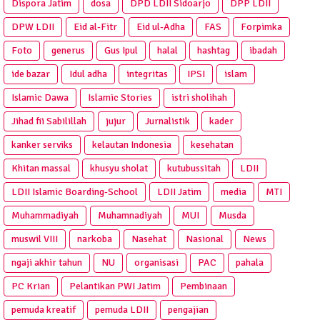
Dispora Jatim
dosa
DPD LDII Sidoarjo
DPP LDII
DPW LDII
Eid al-Fitr
Eid ul-Adha
FAS
Forpimka
Foto
generus
Gus Ipul
halal
hashtag
ibadah
ide bazar
Idul adha
integritas
IPSI
islam
Islamic Dawa
Islamic Stories
istri sholihah
Jihad fii Sabilillah
jujur
Jurnalistik
kader
kanker serviks
kelautan Indonesia
kesehatan
Khitan massal
khusyu sholat
kutubussitah
LDII
LDII Islamic Boarding-School
LDII Jatim
media
MTI
Muhammadiyah
Muhamnadiyah
MUI
Musda
muswil VIII
narkoba
Nasehat
Nasional
News
ngaji akhir tahun
NU
organisasi
PAC
pahala
PC Krian
Pelantikan PWI Jatim
Pembinaan
pemuda kreatif
pemuda LDII
pengajian