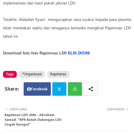
implementasi dari hasil pokok pikiran LDII.
Terakhir, Abdullah Syam mengucapkan rasa syukur kepada para peserta
telah merelakan waktu dan tenaganya bersedia mengikuti Rapimnas LDII
tahun ini.
Download foto foto Rapimnas LDII
KLIK DISINI
Tags
*Organisasi
Rapimnas
Facebook
Twit
Wha
LEBIH LAMA
LEBIH BARU
Rapimnas LDII 2014 - Abraham
ter
tsa
Samad: “KPK Butuh Dukungan LDII
Cegah Korupsi”
pp