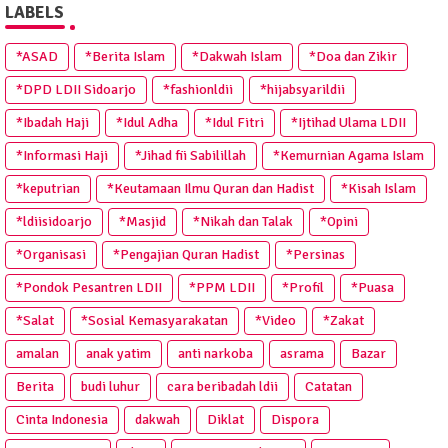
LABELS
*ASAD
*Berita Islam
*Dakwah Islam
*Doa dan Zikir
*DPD LDII Sidoarjo
*fashionldii
*hijabsyarildii
*Ibadah Haji
*Idul Adha
*Idul Fitri
*Ijtihad Ulama LDII
*Informasi Haji
*Jihad fii Sabilillah
*Kemurnian Agama Islam
*keputrian
*Keutamaan Ilmu Quran dan Hadist
*Kisah Islam
*ldiisidoarjo
*Masjid
*Nikah dan Talak
*Opini
*Organisasi
*Pengajian Quran Hadist
*Persinas
*Pondok Pesantren LDII
*PPM LDII
*Profil
*Puasa
*Salat
*Sosial Kemasyarakatan
*Video
*Zakat
amalan
anak yatim
anti narkoba
asrama
Bazar
Berita
budi luhur
cara beribadah ldii
Catatan
Cinta Indonesia
dakwah
Diklat
Dispora