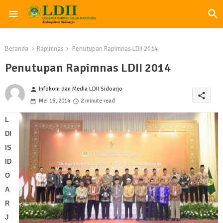
Beranda
Rapimnas
Penutupan Rapimnas LDII 2014
Penutupan Rapimnas LDII 2014
Infokom dan Media LDII Sidoarjo
person
share
Mei 16, 2014
2 minute read
L
DI
IS
ID
O
A
R
J