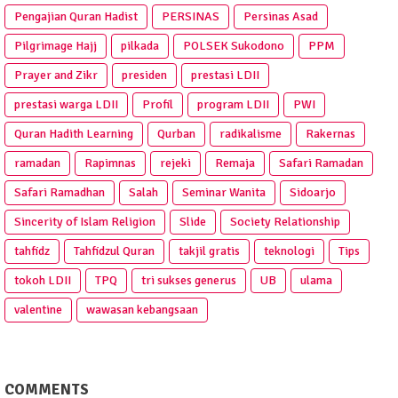
Pengajian Quran Hadist
PERSINAS
Persinas Asad
Pilgrimage Hajj
pilkada
POLSEK Sukodono
PPM
Prayer and Zikr
presiden
prestasi LDII
prestasi warga LDII
Profil
program LDII
PWI
Quran Hadith Learning
Qurban
radikalisme
Rakernas
ramadan
Rapimnas
rejeki
Remaja
Safari Ramadan
Safari Ramadhan
Salah
Seminar Wanita
Sidoarjo
Sincerity of Islam Religion
Slide
Society Relationship
tahfidz
Tahfidzul Quran
takjil gratis
teknologi
Tips
tokoh LDII
TPQ
tri sukses generus
UB
ulama
valentine
wawasan kebangsaan
COMMENTS