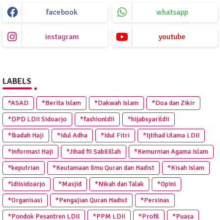
facebook
whatsapp
instagram
youtube
LABELS
*ASAD
*Berita Islam
*Dakwah Islam
*Doa dan Zikir
*DPD LDII Sidoarjo
*fashionldii
*hijabsyarildii
*Ibadah Haji
*Idul Adha
*Idul Fitri
*Ijtihad Ulama LDII
*Informasi Haji
*Jihad fii Sabilillah
*Kemurnian Agama Islam
*keputrian
*Keutamaan Ilmu Quran dan Hadist
*Kisah Islam
*ldiisidoarjo
*Masjid
*Nikah dan Talak
*Opini
*Organisasi
*Pengajian Quran Hadist
*Persinas
*Pondok Pesantren LDII
*PPM LDII
*Profil
*Puasa