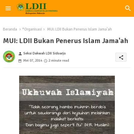
Beranda
*Organisasi
MUI: LDII Bukan Penerus Islam Jama'ah
MUI: LDII Bukan Penerus Islam Jama'ah
Seksi Dakwah LDII Sidoarjo
person
share
Mei 07, 2014
2 minute read