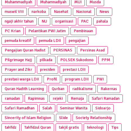
Muhammadiyah
Muhamnadiyah
MUI
Musda
muswil VIII
narkoba
Nasehat
Nasional
News
ngaji akhir tahun
NU
organisasi
PAC
pahala
PC Krian
Pelantikan PWI Jatim
Pembinaan
pemuda kreatif
pemuda LDII
pengajian
Pengajian Quran Hadist
PERSINAS
Persinas Asad
Pilgrimage Hajj
pilkada
POLSEK Sukodono
PPM
Prayer and Zikr
presiden
prestasi LDII
prestasi warga LDII
Profil
program LDII
PWI
Quran Hadith Learning
Qurban
radikalisme
Rakernas
ramadan
Rapimnas
rejeki
Remaja
Safari Ramadan
Safari Ramadhan
Salah
Seminar Wanita
Sidoarjo
Sincerity of Islam Religion
Slide
Society Relationship
tahfidz
Tahfidzul Quran
takjil gratis
teknologi
Tips