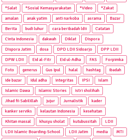
*Salat
*Sosial Kemasyarakatan
*Video
*Zakat
amalan
anak yatim
anti narkoba
asrama
Bazar
Berita
budi luhur
cara beribadah ldii
Catatan
Cinta Indonesia
dakwah
Diklat
Dispora
Dispora Jatim
dosa
DPD LDII Sidoarjo
DPP LDII
DPW LDII
Eid al-Fitr
Eid ul-Adha
FAS
Forpimka
Foto
generus
Gus Ipul
halal
hashtag
ibadah
ide bazar
Idul adha
integritas
IPSI
islam
Islamic Dawa
Islamic Stories
istri sholihah
Jihad fii Sabilillah
jujur
Jurnalistik
kader
kanker serviks
kelautan Indonesia
kesehatan
Khitan massal
khusyu sholat
kutubussitah
LDII
LDII Islamic Boarding-School
LDII Jatim
media
MTI