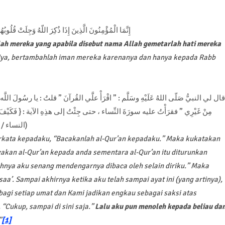
إِنَّمَا الْمُؤْمِنُونَ الَّذِينَ إِذَا ذُكِرَ اللّهُ وَجِلَتْ قُلُوبُهُمْ
lah mereka yang apabila disebut nama Allah gemetarlah hati mereka
Nya, bertambahlah iman mereka karenanya dan hanya kepada Rabb
قال لي النبيُّ صَلّى اللهُ عَلَيْهِ وسَلَّم : ” اقْرَأْ علَّي القُرآنَ ” قلتُ : يا رسُولَ اللَّه ، أَقْر
مِنْ غَيْرِي ” فقرَأْتُ عليه سورَةَ النِّساء ، حتى جِئْتُ إلى هذِهِ الآية : { فَكَيْفَ إ } [
النساء / 40 ] قال ” حَسْبُكَ الآن ” فَالْتَفَتَّ إِليْهِ ، فَإِذَا عِيْناهُ تَذْرِفانِ)
 berkata kepadaku, “Bacakanlah al-Qur’an kepadaku.” Maka kukatakan
cakan al-Qur’an kepada anda sementara al-Qur’an itu diturunkan
nya aku senang mendengarnya dibaca oleh selain diriku.” Maka
’. Sampai akhirnya ketika aku telah sampai ayat ini (yang artinya),
agi setiap umat dan Kami jadikan engkau sebagai saksi atas
 “Cukup, sampai di sini saja.”
Lalu aku pun menoleh kepada beliau da
”
[1]