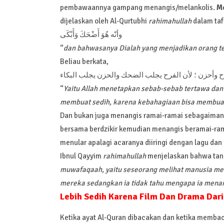
pembawaannya gampang menangis/melankolis.
Me
dijelaskan oleh Al-Qurtubhi
rahimahullah
dalam tafs
وأنّه هُوَ أَضْحَكَ وَأَبْكَى
“
dan bahwasanya Dialah yang menjadikan orang t
Beliau berkata,
ح وأحزن ؛ لأن الفرح يجلب الضحك والحزن يجلب البكاء
“
Yaitu Allah menetapkan sebab-sebab tertawa dan 
membuat sedih, karena kebahagiaan bisa membuat
Dan bukan juga menangis ramai-ramai sebagaiman
bersama berdzikir kemudian menangis beramai-ram
menular apalagi acaranya diiringi dengan lagu dan
Ibnul Qayyim
rahimahullah
menjelaskan bahwa tangi
muwafaqaah, yaitu seseorang melihat manusia men
mereka sedangkan ia tidak tahu mengapa ia menan
Lebih Sedih Karena Film Dan Drama Dar
Ketika ayat Al-Quran dibacakan dan ketika membac