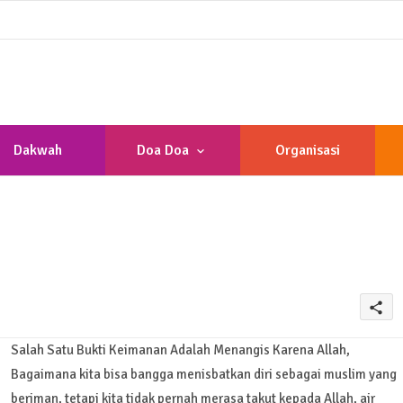
Dakwah
Doa Doa
Organisasi
share
Salah Satu Bukti Keimanan Adalah Menangis Karena Allah,
Bagaimana kita bisa bangga menisbatkan diri sebagai muslim yang
beriman, tetapi kita tidak pernah merasa takut kepada Allah, air