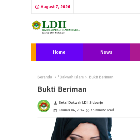
August 7, 2026
Home
News
Beranda
*Dakwah Islam
Bukti Beriman
Bukti Beriman
Seksi Dakwah LDII Sidoarjo
person
Januari 04, 2014
13 minute read