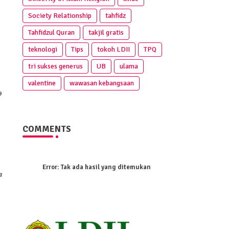
Society Relationship
tahfidz
Tahfidzul Quran
takjil gratis
teknologi
Tips
tokoh LDII
TPQ
tri sukses generus
UB
ulama
valentine
wawasan kebangsaan
و
COMMENTS
Error:
Tak ada hasil yang ditemukan
a