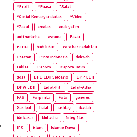
*Profil
*Puasa
*Salat
*Sosial Kemasyarakatan
*Video
*Zakat
amalan
anak yatim
anti narkoba
asrama
Bazar
Berita
budi luhur
cara beribadah ldii
Catatan
Cinta Indonesia
dakwah
Diklat
Dispora
Dispora Jatim
dosa
DPD LDII Sidoarjo
DPP LDII
DPW LDII
Eid al-Fitr
Eid ul-Adha
FAS
Forpimka
Foto
generus
Gus Ipul
halal
hashtag
ibadah
ide bazar
Idul adha
integritas
n
IPSI
islam
Islamic Dawa