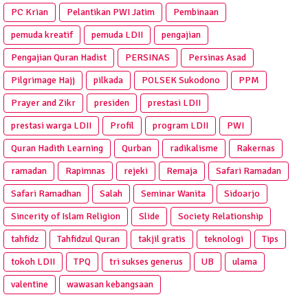
PC Krian
Pelantikan PWI Jatim
Pembinaan
pemuda kreatif
pemuda LDII
pengajian
Pengajian Quran Hadist
PERSINAS
Persinas Asad
Pilgrimage Hajj
pilkada
POLSEK Sukodono
PPM
Prayer and Zikr
presiden
prestasi LDII
prestasi warga LDII
Profil
program LDII
PWI
Quran Hadith Learning
Qurban
radikalisme
Rakernas
ramadan
Rapimnas
rejeki
Remaja
Safari Ramadan
Safari Ramadhan
Salah
Seminar Wanita
Sidoarjo
Sincerity of Islam Religion
Slide
Society Relationship
tahfidz
Tahfidzul Quran
takjil gratis
teknologi
Tips
tokoh LDII
TPQ
tri sukses generus
UB
ulama
valentine
wawasan kebangsaan