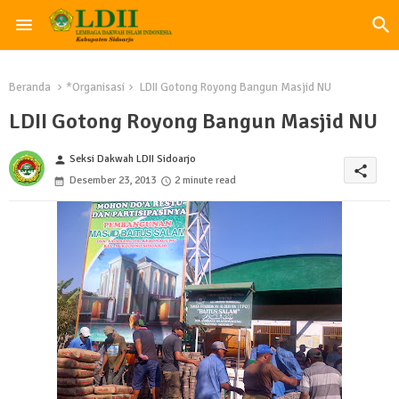
Beranda
*Organisasi
LDII Gotong Royong Bangun Masjid NU
LDII Gotong Royong Bangun Masjid NU
Seksi Dakwah LDII Sidoarjo
person
share
Desember 23, 2013
2 minute read