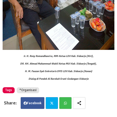
Ir. H. Rony Romandhawira, MM-Ketua LDII Kab. Sidoarjo (Kiri),
DR. KH. Ahmad Muhammad-Wakil Ketua MUI Kab. Sidoarjo (Tengah),
H. M. Fauzan Spd-Sekretaris DPD LDII Kab. Sidoarjo (Kanan)
Dialog di Pondok Al Barokah Sruni-Gedangan-Sidoarjo
Tags
*Organisasi
Facebook
Twit
Wha