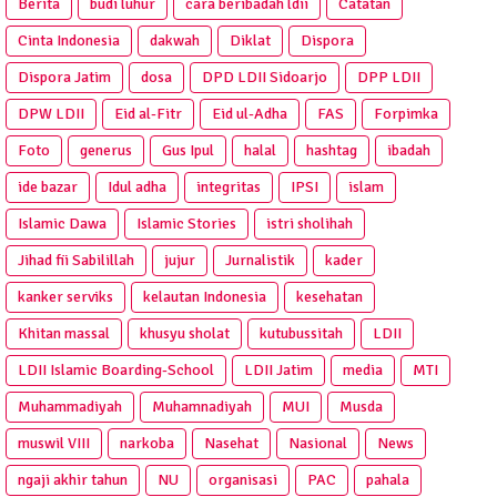
Berita
budi luhur
cara beribadah ldii
Catatan
Cinta Indonesia
dakwah
Diklat
Dispora
Dispora Jatim
dosa
DPD LDII Sidoarjo
DPP LDII
DPW LDII
Eid al-Fitr
Eid ul-Adha
FAS
Forpimka
Foto
generus
Gus Ipul
halal
hashtag
ibadah
ide bazar
Idul adha
integritas
IPSI
islam
Islamic Dawa
Islamic Stories
istri sholihah
Jihad fii Sabilillah
jujur
Jurnalistik
kader
kanker serviks
kelautan Indonesia
kesehatan
Khitan massal
khusyu sholat
kutubussitah
LDII
LDII Islamic Boarding-School
LDII Jatim
media
MTI
Muhammadiyah
Muhamnadiyah
MUI
Musda
muswil VIII
narkoba
Nasehat
Nasional
News
ngaji akhir tahun
NU
organisasi
PAC
pahala