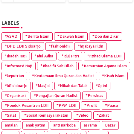
LABELS
*ASAD
*Berita Islam
*Dakwah Islam
*Doa dan Zikir
*DPD LDII Sidoarjo
*fashionldii
*hijabsyarildii
*Ibadah Haji
*Idul Adha
*Idul Fitri
*Ijtihad Ulama LDII
*Informasi Haji
*Jihad fii Sabilillah
*Kemurnian Agama Islam
*keputrian
*Keutamaan Ilmu Quran dan Hadist
*Kisah Islam
*ldiisidoarjo
*Masjid
*Nikah dan Talak
*Opini
*Organisasi
*Pengajian Quran Hadist
*Persinas
*Pondok Pesantren LDII
*PPM LDII
*Profil
*Puasa
*Salat
*Sosial Kemasyarakatan
*Video
*Zakat
amalan
anak yatim
anti narkoba
asrama
Bazar