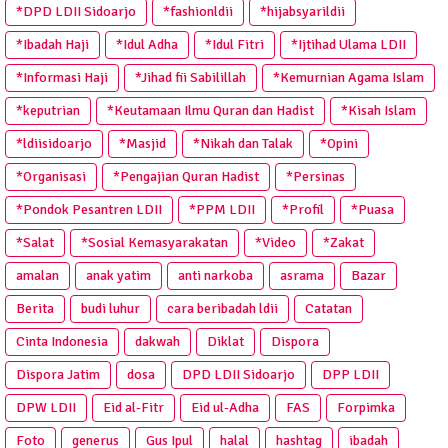
*DPD LDII Sidoarjo
*fashionldii
*hijabsyarildii
*Ibadah Haji
*Idul Adha
*Idul Fitri
*Ijtihad Ulama LDII
*Informasi Haji
*Jihad fii Sabilillah
*Kemurnian Agama Islam
*keputrian
*Keutamaan Ilmu Quran dan Hadist
*Kisah Islam
*ldiisidoarjo
*Masjid
*Nikah dan Talak
*Opini
*Organisasi
*Pengajian Quran Hadist
*Persinas
*Pondok Pesantren LDII
*PPM LDII
*Profil
*Puasa
*Salat
*Sosial Kemasyarakatan
*Video
*Zakat
amalan
anak yatim
anti narkoba
asrama
Bazar
Berita
budi luhur
cara beribadah ldii
Catatan
Cinta Indonesia
dakwah
Diklat
Dispora
Dispora Jatim
dosa
DPD LDII Sidoarjo
DPP LDII
DPW LDII
Eid al-Fitr
Eid ul-Adha
FAS
Forpimka
Foto
generus
Gus Ipul
halal
hashtag
ibadah