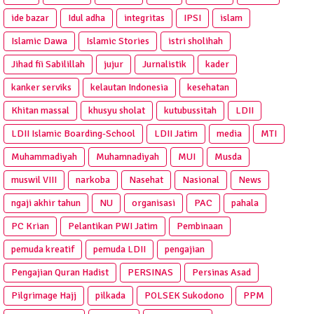
ide bazar
Idul adha
integritas
IPSI
islam
Islamic Dawa
Islamic Stories
istri sholihah
Jihad fii Sabilillah
jujur
Jurnalistik
kader
kanker serviks
kelautan Indonesia
kesehatan
Khitan massal
khusyu sholat
kutubussitah
LDII
LDII Islamic Boarding-School
LDII Jatim
media
MTI
Muhammadiyah
Muhamnadiyah
MUI
Musda
muswil VIII
narkoba
Nasehat
Nasional
News
ngaji akhir tahun
NU
organisasi
PAC
pahala
PC Krian
Pelantikan PWI Jatim
Pembinaan
pemuda kreatif
pemuda LDII
pengajian
Pengajian Quran Hadist
PERSINAS
Persinas Asad
Pilgrimage Hajj
pilkada
POLSEK Sukodono
PPM