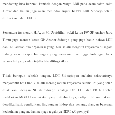
mendatang bisa bertemu kembali dengan warga LDII pada acara safari solat
Jum’at dan beliau juga akan menindaklanjuti, bahwa LDII Sidoarjo selalu
dilibatkan dalam FKUB.
Sementara itu menurt H
.
Agus
M. Ubaidillah
wakil ketua PW GP Anshor Jawa
Timur juga mantan ketua GP Anshor Sidoarjo yang juga hadir, bahwa LDII
dan NU adalah dua organisasi yang bisa selalu menjalin kerjasama di segala
bidang agar tercipta hubungan yang harmonis, sehingga hubungan baik
selama ini yang sudah tejalin bisa ditingkatkan.
Tidak bertepuk sebelah tangan, LDII Sidoarjopun melalui sekretarisnya
menyambut baik untuk selalu meningkatkan kerjasama selama ini yang telah
dilakukan dengan NU di Sidoarjo, apalagi DPP LDII dan PB NU telah
melakukan MOU /
kesepakatan yang butir-butirnya, meliputi bidang dakwah
deradikalisasi, pendidikan, lingkungan hidup dan penanggulangan bencana,
kedaulatan pangan, dan menjaga tegaknya NKRI.
(Alqowiyyi)