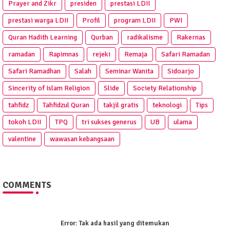
Prayer and Zikr
presiden
prestasi LDII
prestasi warga LDII
Profil
program LDII
PWI
Quran Hadith Learning
Qurban
radikalisme
Rakernas
ramadan
Rapimnas
rejeki
Remaja
Safari Ramadan
Safari Ramadhan
Salah
Seminar Wanita
Sidoarjo
Sincerity of Islam Religion
Slide
Society Relationship
tahfidz
Tahfidzul Quran
takjil gratis
teknologi
Tips
tokoh LDII
TPQ
tri sukses generus
UB
ulama
valentine
wawasan kebangsaan
COMMENTS
Error:
Tak ada hasil yang ditemukan