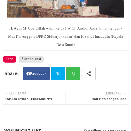
H
.
Agus
M. Ubaidillah
wakil ketua PW GP Anshor Jawa Timur (tengah)
Mas I'in Anggota DPRD Sidoarjo (kanan) dan H Saiful Imadudin (Kepala
Desa Sruni)
Tags
*Organisasi
Facebook
Twit
Wha
LEBIH LAMA
LEBIH BARU
BAHAYA SYIRIK TERSEMBUNYI
Hati-Hati dengan Riba
ter
tsa
pp