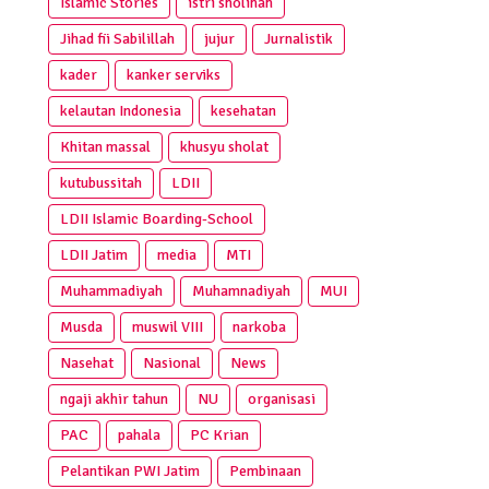
Islamic Stories
istri sholihah
Jihad fii Sabilillah
jujur
Jurnalistik
kader
kanker serviks
kelautan Indonesia
kesehatan
Khitan massal
khusyu sholat
kutubussitah
LDII
LDII Islamic Boarding-School
LDII Jatim
media
MTI
Muhammadiyah
Muhamnadiyah
MUI
Musda
muswil VIII
narkoba
Nasehat
Nasional
News
ngaji akhir tahun
NU
organisasi
PAC
pahala
PC Krian
Pelantikan PWI Jatim
Pembinaan