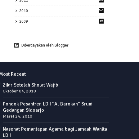
2011
2010
141
2009
30
Diberdayakan oleh Blogger
Most Recent
Zikir Setelah Sholat Wajib
Oktober 04, 2010
Pondok Pesantren LDII “Al Barokah” Sruni
Gedangan Sidoarjo
Maret 24, 2010
Nasehat Pemantapan Agama bagi Jamaah Wanita
LDII