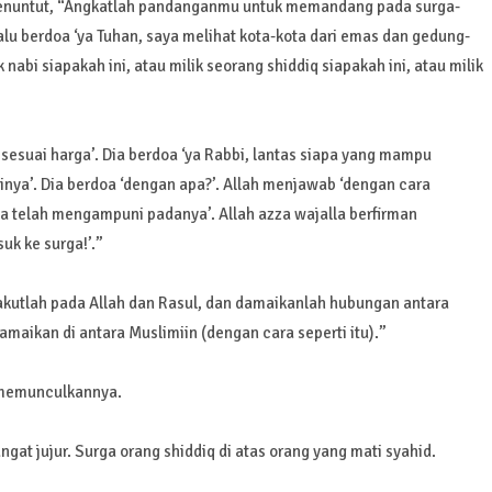
a penuntut, “Angkatlah pandanganmu untuk memandang pada surga-
alu berdoa ‘ya Tuhan, saya melihat kota-kota dari emas dan gedung-
nabi siapakah ini, atau milik seorang shiddiq siapakah ini, atau milik
sesuai harga’. Dia berdoa ‘ya Rabbi, lantas siapa yang mampu
nya’. Dia berdoa ‘dengan apa?’. Allah menjawab ‘dengan cara
a telah mengampuni padanya’. Allah azza wajalla berfirman
k ke surga!’.”
akutlah pada Allah dan Rasul, dan damaikanlah hubungan antara
maikan di antara Muslimiin (dengan cara seperti itu).”
k memunculkannya.
ngat jujur. Surga orang shiddiq di atas orang yang mati syahid.