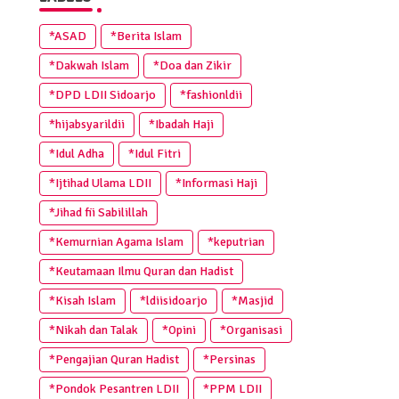
*ASAD
*Berita Islam
*Dakwah Islam
*Doa dan Zikir
*DPD LDII Sidoarjo
*fashionldii
*hijabsyarildii
*Ibadah Haji
*Idul Adha
*Idul Fitri
*Ijtihad Ulama LDII
*Informasi Haji
*Jihad fii Sabilillah
*Kemurnian Agama Islam
*keputrian
*Keutamaan Ilmu Quran dan Hadist
*Kisah Islam
*ldiisidoarjo
*Masjid
*Nikah dan Talak
*Opini
*Organisasi
*Pengajian Quran Hadist
*Persinas
*Pondok Pesantren LDII
*PPM LDII