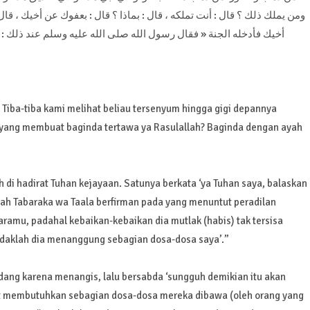
ومن يملك ذلك ؟ قال : أنت تملكه ، قال : بماذا ؟ قال : بعفوك عن أخيك ، قال
أخيك فأدخله الجنة « فقال رسول الله صلى الله عليه وسلم عند ذلك : » 
 Tiba-tiba kami melihat beliau tersenyum hingga gigi depannya
 yang membuat baginda tertawa ya Rasulallah? Baginda dengan ayah
 di hadirat Tuhan kejayaan. Satunya berkata ‘ya Tuhan saya, balaskan
Allah Tabaraka wa Taala berfirman pada yang menuntut peradilan
amu, padahal kebaikan-kebaikan dia mutlak (habis) tak tersisa
hendaklah dia menanggung sebagian dosa-dosa saya’.”
dang karena menangis, lalu bersabda ‘sungguh demikian itu akan
gat membutuhkan sebagian dosa-dosa mereka dibawa (oleh orang yang