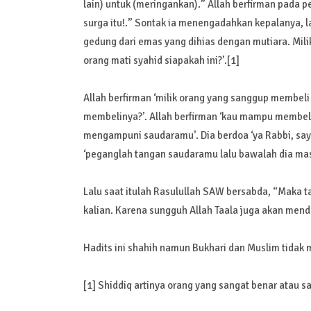
lain) untuk (meringankan).” Allah berfirman pad
surga itu!.” Sontak ia menengadahkan kepalanya, l
gedung dari emas yang dihias dengan mutiara. Milik 
orang mati syahid siapakah ini?’.[1]
Allah berfirman ‘milik orang yang sanggup membeli 
membelinya?’. Allah berfirman ‘kau mampu membeli
mengampuni saudaramu’. Dia berdoa ‘ya Rabbi, say
‘peganglah tangan saudaramu lalu bawalah dia masu
Lalu saat itulah Rasulullah SAW bersabda, “Maka t
kalian. Karena sungguh Allah Taala juga akan menda
Hadits ini shahih namun Bukhari dan Muslim tida
[1] Shiddiq artinya orang yang sangat benar atau sa