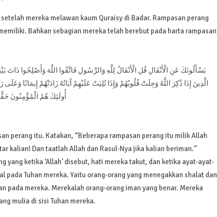
n setelah mereka melawan kaum Quraisy di Badar. Rampasan perang
memiliki. Bahkan sebagian mereka telah berebut pada harta rampasan
يَسْأَلُونَكَ عَنِ الْأَنْفَالِ قُلِ الْأَنْفَالُ لِلَّهِ وَالرَّسُولِ فَاتَّقُوا اللَّهَ وَأَصْلِحُوا ذَاتَ بَيْن
الَّذِينَ إِذَا ذُكِرَ اللَّهُ وَجِلَتْ قُلُوبُهُمْ وَإِذَا تُلِيَتْ عَلَيْهِمْ آَيَاتُهُ زَادَتْهُمْ إِيمَانًا وَعَلَى 
أُولَئِكَ هُمُ الْمُؤْمِنُونَ حَقًّ]
 perang itu. Katakan, “Beberapa rampasan perang itu milik Allah
ar kalian! Dan taatlah Allah dan Rasul-Nya jika kalian beriman.”
ang ketika ‘Allah’ disebut, hati mereka takut, dan ketika ayat-ayat-
l pada Tuhan mereka. Yaitu orang-orang yang menegakkan shalat dan
kan pada mereka. Merekalah orang-orang iman yang benar. Mereka
ng mulia di sisi Tuhan mereka.