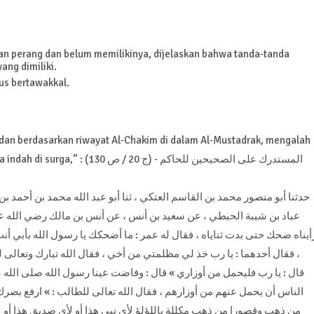
an perang dan belum memilikinya, dijelaskan bahwa tanda-tanda
ang dimiliki.
us bertawakkal.
s dan berdasarkan riwayat Al-Chakim di dalam Al-Mustadrak, mengalah
ketika dianiaya demi kerukunan akan berpahala kota indah di surga,” : المستدرك على الصحيحين للحاكم - (ج 20 / ص 130)
عباد بن شيبة الحبطي ، عن سعيد بن أنس ، عن أنس بن مالك رضي الله عنه
أيناه ضحك حتى بدت ثناياه ، فقال له عمر : ما أضحكك يا رسول الله بأبي أنت
فقال أحدهما : يا رب خذ لي مظلمتي من أخي ، فقال الله تبارك وتعالى ل
قال : يا رب فليحمل من أوزاري » قال : وفاضت عينا رسول الله صلى الله عل
الناس أن يحمل عنهم من أوزارهم ، فقال الله تعالى للطالب : » ارفع بصرك
من ذهب وقصورا من ذهب مكللة باللؤلؤ لأي نبي هذا أو لأي صديق هذا أو لأ