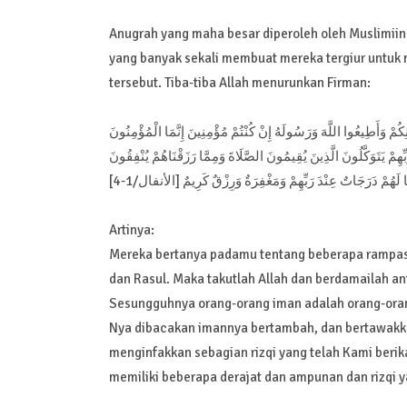
Anugrah yang maha besar diperoleh oleh Muslimii
yang banyak sekali membuat mereka tergiur untuk 
tersebut. Tiba-tiba Allah menurunkan Firman:
ِكُمْ وَأَطِيعُوا اللَّهَ وَرَسُولَهُ إِنْ كُنْتُمْ مُؤْمِنِينَ إِنَّمَا الْمُؤْمِنُونَ
رَبِّهِمْ يَتَوَكَّلُونَ الَّذِينَ يُقِيمُونَ الصَّلَاةَ وَمِمَّا رَزَقْنَاهُمْ يُنْفِقُونَ
ا لَهُمْ دَرَجَاتٌ عِنْدَ رَبِّهِمْ وَمَغْفِرَةٌ وَرِزْقٌ كَرِيمٌ [الأنفال/1-4
Artinya:
Mereka bertanya padamu tentang beberapa rampasan
dan Rasul. Maka takutlah Allah dan berdamailah ant
Sesungguhnya orang-orang iman adalah orang-orang y
Nya dibacakan imannya bertambah, dan bertawakka
menginfakkan sebagian rizqi yang telah Kami beri
memiliki beberapa derajat dan ampunan dan rizqi ya