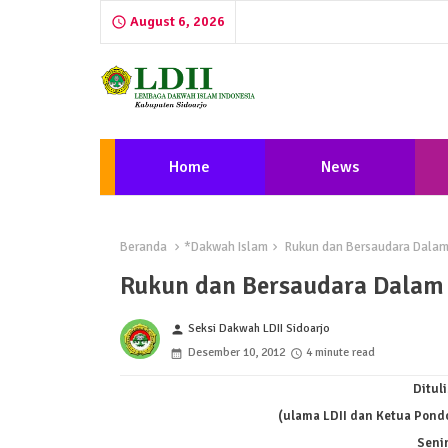
August 6, 2026
Home
News
Beranda
*Dakwah Islam
Rukun dan Bersaudara Dalam
Rukun dan Bersaudara Dalam
Seksi Dakwah LDII Sidoarjo
person
Desember 10, 2012
4 minute read
Ditul
(ulama LDII dan Ketua Pond
Seni