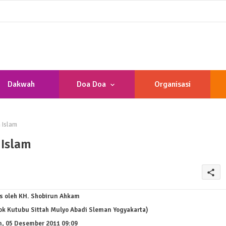
Dakwah
Doa Doa
Organisasi
 Islam
 Islam
share
is oleh KH. Shobirun Ahkam
ok Kutubu Sittah Mulyo Abadi Sleman Yogyakarta)
n, 05 Desember 2011 09:09