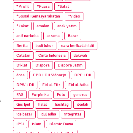
*Profil
*Puasa
*Salat
*Sosial Kemasyarakatan
*Video
*Zakat
amalan
anak yatim
anti narkoba
asrama
Bazar
Berita
budi luhur
cara beribadah ldii
Catatan
Cinta Indonesia
dakwah
Diklat
Dispora
Dispora Jatim
dosa
DPD LDII Sidoarjo
DPP LDII
DPW LDII
Eid al-Fitr
Eid ul-Adha
FAS
Forpimka
Foto
generus
ر
Gus Ipul
halal
hashtag
ibadah
ide bazar
Idul adha
integritas
IPSI
islam
Islamic Dawa