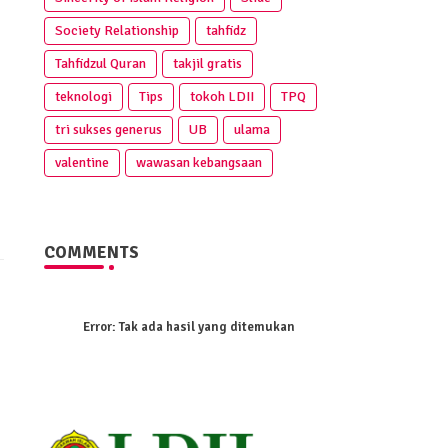
Society Relationship
tahfidz
Tahfidzul Quran
takjil gratis
teknologi
Tips
tokoh LDII
TPQ
tri sukses generus
UB
ulama
valentine
wawasan kebangsaan
COMMENTS
Error:
Tak ada hasil yang ditemukan