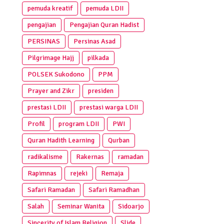
pemuda kreatif
pemuda LDII
pengajian
Pengajian Quran Hadist
PERSINAS
Persinas Asad
Pilgrimage Hajj
pilkada
POLSEK Sukodono
PPM
Prayer and Zikr
presiden
prestasi LDII
prestasi warga LDII
Profil
program LDII
PWI
Quran Hadith Learning
Qurban
radikalisme
Rakernas
ramadan
Rapimnas
rejeki
Remaja
Safari Ramadan
Safari Ramadhan
Salah
Seminar Wanita
Sidoarjo
Sincerity of Islam Religion
Slide