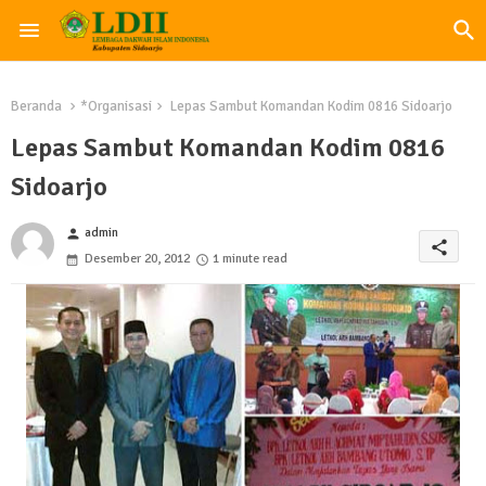
Beranda
*Organisasi
Lepas Sambut Komandan Kodim 0816 Sidoarjo
Lepas Sambut Komandan Kodim 0816
Sidoarjo
admin
person
share
Desember 20, 2012
1 minute read