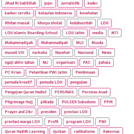
Jihad fii Sabilillah
jujur
Jurnalistik
kader
kanker serviks
kelautan Indonesia
kesehatan
Khitan massal
khusyu sholat
kutubussitah
LDII
LDII Islamic Boarding-School
LDII Jatim
media
MTI
Muhammadiyah
Muhamnadiyah
MUI
Musda
muswil VIII
narkoba
Nasehat
Nasional
News
ngaji akhir tahun
NU
organisasi
PAC
pahala
PC Krian
Pelantikan PWI Jatim
Pembinaan
pemuda kreatif
pemuda LDII
pengajian
Pengajian Quran Hadist
PERSINAS
Persinas Asad
Pilgrimage Hajj
pilkada
POLSEK Sukodono
PPM
Prayer and Zikr
presiden
prestasi LDII
prestasi warga LDII
Profil
program LDII
PWI
Quran Hadith Learning
Qurban
radikalisme
Rakernas