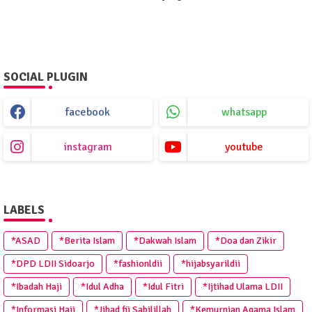
SOCIAL PLUGIN
facebook
whatsapp
instagram
youtube
LABELS
*ASAD
*Berita Islam
*Dakwah Islam
*Doa dan Zikir
*DPD LDII Sidoarjo
*fashionldii
*hijabsyarildii
*Ibadah Haji
*Idul Adha
*Idul Fitri
*Ijtihad Ulama LDII
*Informasi Haji
*Jihad fii Sabilillah
*Kemurnian Agama Islam