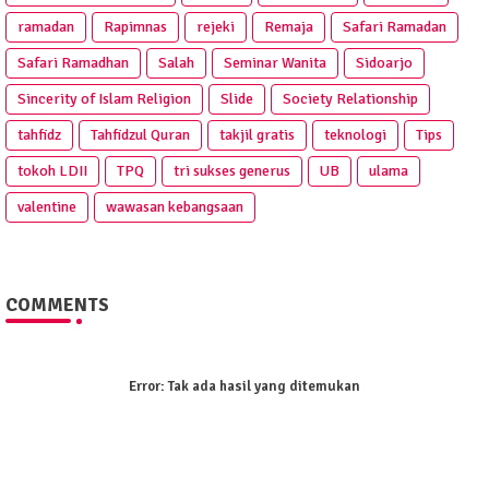
ramadan
Rapimnas
rejeki
Remaja
Safari Ramadan
Safari Ramadhan
Salah
Seminar Wanita
Sidoarjo
Sincerity of Islam Religion
Slide
Society Relationship
tahfidz
Tahfidzul Quran
takjil gratis
teknologi
Tips
tokoh LDII
TPQ
tri sukses generus
UB
ulama
valentine
wawasan kebangsaan
COMMENTS
Error:
Tak ada hasil yang ditemukan