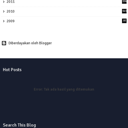
2011
156
2010
141
2009
30
Diberdayakan oleh Blogger
Hot Posts
Error:
Tak ada hasil yang ditemukan
Search This Blog