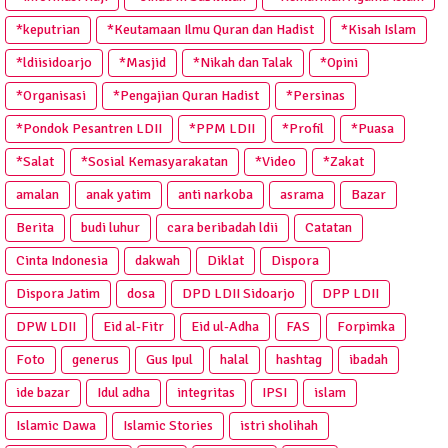
*keputrian
*Keutamaan Ilmu Quran dan Hadist
*Kisah Islam
*ldiisidoarjo
*Masjid
*Nikah dan Talak
*Opini
*Organisasi
*Pengajian Quran Hadist
*Persinas
*Pondok Pesantren LDII
*PPM LDII
*Profil
*Puasa
*Salat
*Sosial Kemasyarakatan
*Video
*Zakat
amalan
anak yatim
anti narkoba
asrama
Bazar
Berita
budi luhur
cara beribadah ldii
Catatan
Cinta Indonesia
dakwah
Diklat
Dispora
Dispora Jatim
dosa
DPD LDII Sidoarjo
DPP LDII
DPW LDII
Eid al-Fitr
Eid ul-Adha
FAS
Forpimka
Foto
generus
Gus Ipul
halal
hashtag
ibadah
ide bazar
Idul adha
integritas
IPSI
islam
Islamic Dawa
Islamic Stories
istri sholihah