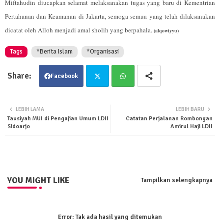
Miftahudin diucapkan selamat melaksanakan tugas yang baru di Kementrian
Pertahanan dan Keamanan di Jakarta, semoga semua yang telah dilaksanakan
dicatat oleh Alloh menjadi amal sholih yang berpahala.
(alqowiyyu)
Tags
*Berita Islam
*Organisasi
Facebook
Twit
Wha
LEBIH LAMA
LEBIH BARU
Tausiyah MUI di Pengajian Umum LDII
Catatan Perjalanan Rombongan
ter
tsa
Sidoarjo
Amirul Haji LDII
pp
YOU MIGHT LIKE
Tampilkan selengkapnya
Error:
Tak ada hasil yang ditemukan