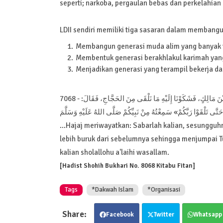
seperti; narkoba, pergaulan bebas dan perkelahian a
LDII sendiri memiliki tiga sasaran dalam membangu
Membangun generasi muda alim yang banyak
Membentuk generasi berakhlakul karimah yang
Menjadikan generasi yang terampil bekerja da
7068 - حَدَّثَنَا مُحَمَّدُ بْنُ يُوسُفَ، حَدَّثَنَا سُفْيَانُ، عَنِ الزُّبَيْرِ بْنِ عَدِيٍّ، قَالَ: أَتَيْنَا أَنَسَ بْنَ مَالِكٍ، فَشَكَوْنَا إِلَيْهِ مَا نَلْقَى مِنَ الحَجَّاجِ، فَقَالَ:
«حَتَّى تَلْقَوْا رَبَّكُمْ» سَمِعْتُهُ مِنْ نَبِيِّكُمْ صَلَّى اللهُ عَلَيْهِ وَسَلَّمَ
...Hajaj meriwayatkan: Sabarlah kalian, sesunggu
lebih buruk dari sebelumnya sehingga menjumpai Tu
kalian sholallohu a'laihi wasallam.
[Hadist Shohih Bukhari No. 8068 Kitabu Fitan]
Tags
*Dakwah Islam
*Organisasi
Facebook
Twitter
Whatsapp