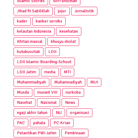
Islamic Stories
istri sholihah
Jihad fii Sabilillah
jujur
Jurnalistik
kader
kanker serviks
kelautan Indonesia
kesehatan
Khitan massal
khusyu sholat
kutubussitah
LDII
LDII Islamic Boarding-School
LDII Jatim
media
MTI
Muhammadiyah
Muhamnadiyah
MUI
Musda
muswil VIII
narkoba
Nasehat
Nasional
News
ngaji akhir tahun
NU
organisasi
PAC
pahala
PC Krian
Pelantikan PWI Jatim
Pembinaan