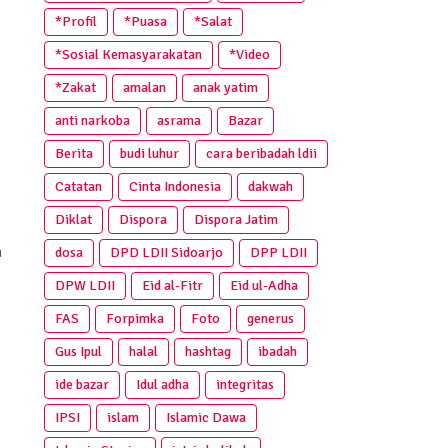
*Profil
*Puasa
*Salat
*Sosial Kemasyarakatan
*Video
*Zakat
amalan
anak yatim
anti narkoba
asrama
Bazar
Berita
budi luhur
cara beribadah ldii
Catatan
Cinta Indonesia
dakwah
Diklat
Dispora
Dispora Jatim
a
dosa
DPD LDII Sidoarjo
DPP LDII
DPW LDII
Eid al-Fitr
Eid ul-Adha
FAS
Forpimka
Foto
generus
Gus Ipul
halal
hashtag
ibadah
ide bazar
Idul adha
integritas
IPSI
islam
Islamic Dawa