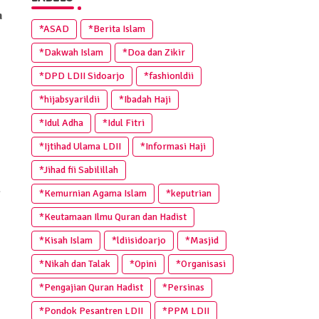
m
*ASAD
*Berita Islam
*Dakwah Islam
*Doa dan Zikir
*DPD LDII Sidoarjo
*fashionldii
*hijabsyarildii
*Ibadah Haji
*Idul Adha
*Idul Fitri
*Ijtihad Ulama LDII
*Informasi Haji
*Jihad fii Sabilillah
a
*Kemurnian Agama Islam
*keputrian
*Keutamaan Ilmu Quran dan Hadist
*Kisah Islam
*ldiisidoarjo
*Masjid
*Nikah dan Talak
*Opini
*Organisasi
*Pengajian Quran Hadist
*Persinas
*Pondok Pesantren LDII
*PPM LDII