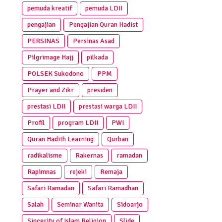
pemuda kreatif
pemuda LDII
pengajian
Pengajian Quran Hadist
PERSINAS
Persinas Asad
Pilgrimage Hajj
pilkada
POLSEK Sukodono
PPM
Prayer and Zikr
presiden
prestasi LDII
prestasi warga LDII
Profil
program LDII
PWI
Quran Hadith Learning
Qurban
radikalisme
Rakernas
ramadan
Rapimnas
rejeki
Remaja
Safari Ramadan
Safari Ramadhan
Salah
Seminar Wanita
Sidoarjo
Sincerity of Islam Religion
Slide