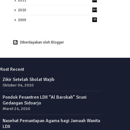
2011
2010
141
2009
30
Diberdayakan oleh Blogger
Most Recent
Zikir Setelah Sholat Wajib
Oktober 04, 2010
Pondok Pesantren LDII “Al Barokah” Sruni
Gedangan Sidoarjo
Maret 24, 2010
Nasehat Pemantapan Agama bagi Jamaah Wanita
LDII