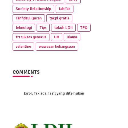
Society Relationship
tahfidz
Tahfidzul Quran
takjil gratis
teknologi
Tips
tokoh LDII
TPQ
tri sukses generus
UB
ulama
valentine
wawasan kebangsaan
COMMENTS
Error:
Tak ada hasil yang ditemukan