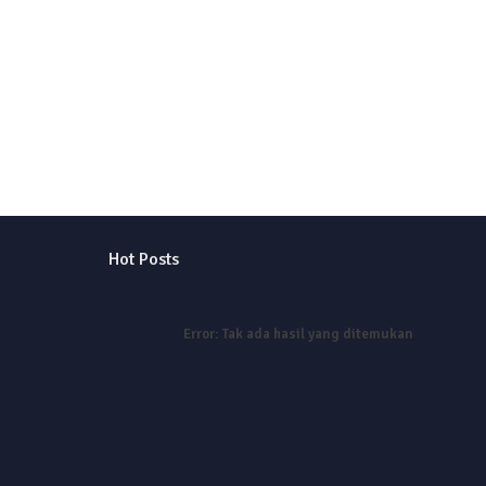
Hot Posts
Error:
Tak ada hasil yang ditemukan