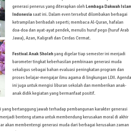
generasi penerus yang diterapkan oleh
Lembaga Dakwah Isla
Indonesia
saat ini. Dalam even tersebut dilombakan berbagai
ketrampilan beribadah seperti; membaca Al-Quran, hafalan
doa-doa dan ayat-ayat pendek, menulis huruf pego (huruf Arab
Jawa), Azan, Kaligrafi dan Cerdas Cermat.
Festival Anak Sholeh
yang digelar tiap semester ini menjadi
barometer tingkat keberhasilan pembinaan generasi muda
sekaligus sebagai bahan evaluasi peningkatan program dan
proses belajar-mengajar ilmu agama di lingkungan LDII. Agend
ini juga untuk mengisi liburan sekolah dan memberikan anak-
anak didik kegiatan yang bermanfaat positif.
itusi yang bertanggung jawab terhadap pembangunan karakter generasi
menjadi benteng utama untuk membendung kerusakan moral di akhir
ar akan membentengi generasi muda dari berbagai kerusakan zaman