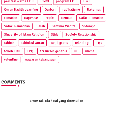
prestasi warga LDII
Profil
program LDII
PWI
Quran Hadith Learning
Qurban
radikalisme
Rakernas
ramadan
Rapimnas
rejeki
Remaja
Safari Ramadan
Safari Ramadhan
Salah
Seminar Wanita
Sidoarjo
Sincerity of Islam Religion
Slide
Society Relationship
tahfidz
Tahfidzul Quran
takjil gratis
teknologi
Tips
tokoh LDII
TPQ
tri sukses generus
UB
ulama
valentine
wawasan kebangsaan
COMMENTS
Error:
Tak ada hasil yang ditemukan