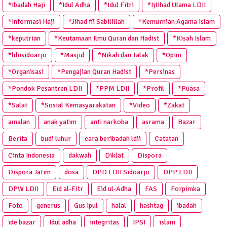
*Ibadah Haji
*Idul Adha
*Idul Fitri
*Ijtihad Ulama LDII
*Informasi Haji
*Jihad fii Sabilillah
*Kemurnian Agama Islam
*keputrian
*Keutamaan Ilmu Quran dan Hadist
*Kisah Islam
*ldiisidoarjo
*Masjid
*Nikah dan Talak
*Opini
*Organisasi
*Pengajian Quran Hadist
*Persinas
*Pondok Pesantren LDII
*PPM LDII
*Profil
*Puasa
*Salat
*Sosial Kemasyarakatan
*Video
*Zakat
amalan
anak yatim
anti narkoba
asrama
Bazar
Berita
budi luhur
cara beribadah ldii
Catatan
Cinta Indonesia
dakwah
Diklat
Dispora
Dispora Jatim
dosa
DPD LDII Sidoarjo
DPP LDII
DPW LDII
Eid al-Fitr
Eid ul-Adha
FAS
Forpimka
Foto
generus
Gus Ipul
halal
hashtag
ibadah
ide bazar
Idul adha
integritas
IPSI
islam