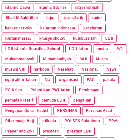
Islamic Dawa
Islamic Stories
istri sholihah
Jihad fii Sabilillah
jujur
Jurnalistik
kader
kanker serviks
kelautan Indonesia
kesehatan
Khitan massal
khusyu sholat
kutubussitah
LDII
LDII Islamic Boarding-School
LDII Jatim
media
MTI
Muhammadiyah
Muhamnadiyah
MUI
Musda
muswil VIII
narkoba
Nasehat
Nasional
News
ngaji akhir tahun
NU
organisasi
PAC
pahala
PC Krian
Pelantikan PWI Jatim
Pembinaan
pemuda kreatif
pemuda LDII
pengajian
Pengajian Quran Hadist
PERSINAS
Persinas Asad
Pilgrimage Hajj
pilkada
POLSEK Sukodono
PPM
Prayer and Zikr
presiden
prestasi LDII