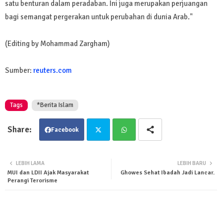
satu benturan dalam peradaban. Ini juga merupakan perjuangan
bagi semangat pergerakan untuk perubahan di dunia Arab."
(Editing by Mohammad Zargham)
Sumber:
reuters.com
Tags
*Berita Islam
Facebook
Twit
Wha
LEBIH LAMA
LEBIH BARU
MUI dan LDII Ajak Masyarakat
Ghowes Sehat Ibadah Jadi Lancar.
ter
tsa
Perangi Terorisme
pp