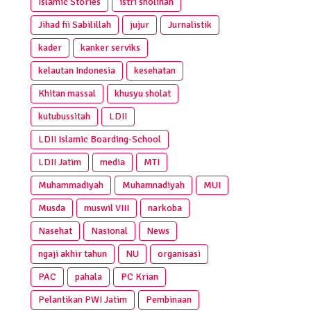
Islamic Stories
istri sholihah
Jihad fii Sabilillah
jujur
Jurnalistik
kader
kanker serviks
kelautan Indonesia
kesehatan
Khitan massal
khusyu sholat
kutubussitah
LDII
LDII Islamic Boarding-School
LDII Jatim
media
MTI
Muhammadiyah
Muhamnadiyah
MUI
Musda
muswil VIII
narkoba
Nasehat
Nasional
News
ngaji akhir tahun
NU
organisasi
PAC
pahala
PC Krian
Pelantikan PWI Jatim
Pembinaan