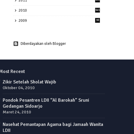
2011
2010
141
2009
30
Diberdayakan oleh Blogger
Most Recent
Zikir Setelah Sholat Wajib
Oktober 04, 2010
Pondok Pesantren LDII “Al Barokah” Sruni
Gedangan Sidoarjo
Maret 24, 2010
Nasehat Pemantapan Agama bagi Jamaah Wanita
LDII