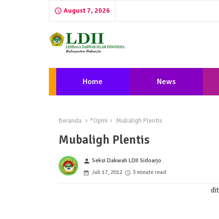
August 7, 2026
Home
News
Beranda
*Opini
Mubaligh Plentis
Mubaligh Plentis
Seksi Dakwah LDII Sidoarjo
person
Juli 17, 2012
3 minute read
di