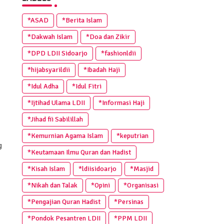
*ASAD
*Berita Islam
*Dakwah Islam
*Doa dan Zikir
*DPD LDII Sidoarjo
*fashionldii
*hijabsyarildii
*Ibadah Haji
*Idul Adha
*Idul Fitri
*Ijtihad Ulama LDII
*Informasi Haji
*Jihad fii Sabilillah
*Kemurnian Agama Islam
*keputrian
g
*Keutamaan Ilmu Quran dan Hadist
*Kisah Islam
*ldiisidoarjo
*Masjid
*Nikah dan Talak
*Opini
*Organisasi
*Pengajian Quran Hadist
*Persinas
*Pondok Pesantren LDII
*PPM LDII