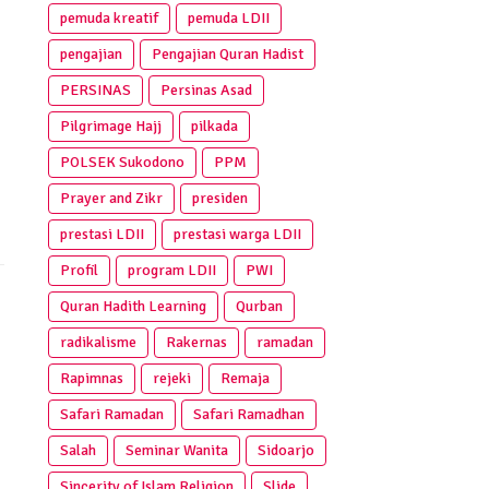
pemuda kreatif
pemuda LDII
pengajian
Pengajian Quran Hadist
PERSINAS
Persinas Asad
Pilgrimage Hajj
pilkada
POLSEK Sukodono
PPM
Prayer and Zikr
presiden
prestasi LDII
prestasi warga LDII
Profil
program LDII
PWI
Quran Hadith Learning
Qurban
radikalisme
Rakernas
ramadan
Rapimnas
rejeki
Remaja
Safari Ramadan
Safari Ramadhan
Salah
Seminar Wanita
Sidoarjo
Sincerity of Islam Religion
Slide