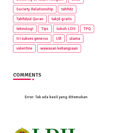
Society Relationship
tahfidz
Tahfidzul Quran
takjil gratis
teknologi
Tips
tokoh LDII
TPQ
tri sukses generus
UB
ulama
valentine
wawasan kebangsaan
COMMENTS
Error:
Tak ada hasil yang ditemukan