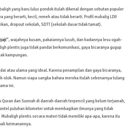
ubaligh yang baru lulus pondok itulah dikenal dengan sebutan populer
a yang berarti, kecil, remeh atau tidak berarti. Profil mubalig LDII
kan, dropout sekolah, SDTT (sekolah dasar tidak tamat).
jaji”
, wajahnya kusam, pakaiannya lusuh, dan badannya lesu ogah-
gh plentis juga tidak pandai berkomunikasi, gaya bicaranya gugup
mpak kampungan.
dai atau ulama yang ideal. Karena penampilan dan gaya bicaranya,
lok-olok. Namun siapa sangka bahwa mereka itulah sebenarnya tulang
ama ini.
u Quran dan Sunnah di daerah-daerah terpencil yang belum terjamah,
 ontel puluhan kilometer untuk membagikan ilmunya yang tidak
 Mubaligh plentis secara materi tidak memiliki apa-apa, karena itu
uali keimanannya.