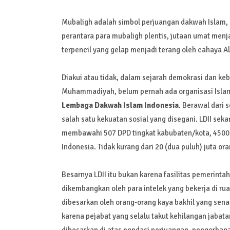
Mubaligh adalah simbol perjuangan dakwah Islam, Q
perantara para mubaligh plentis, jutaan umat men
terpencil yang gelap menjadi terang oleh cahaya Al
Diakui atau tidak, dalam sejarah demokrasi dan ke
Muhammadiyah, belum pernah ada organisasi Isla
Lembaga Dakwah Islam Indonesia
. Berawal dari 
salah satu kekuatan sosial yang disegani. LDII sek
membawahi 507 DPD tingkat kabubaten/kota, 4500 D
Indonesia. Tidak kurang dari 20 (dua puluh) juta or
Besarnya LDII itu bukan karena fasilitas pemerinta
dikembangkan oleh para intelek yang bekerja di rua
dibesarkan oleh orang-orang kaya bakhil yang senan
karena pejabat yang selalu takut kehilangan jabata
dibesarkan di atas pondasi perjuangan, pengorbana