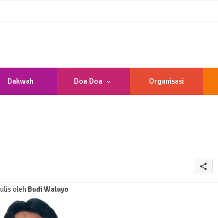
Dakwah
Doa Doa
Organisasi
share
tulis oleh
Budi Waluyo