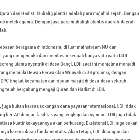
uran dan Hadist. Mubalig plentis adalah para mujahid sejati. Dengan
jadi melek agama. Dengan jasa para mubaligh plentis daerah-daerah
lah.
bebasan beragama di Indonesia, di luar mainstream NU dan
m yang mengemuka dan membesar kecuali hanya satu yaitu
LDII -
seorang ulama nyentrik di desa Bangi, LDII saat ini menjelma menjadi
arang memiliki Dewan Perwakilan Wilayah di 33 propinsi, dengan
PC tingkat kecamatan dan ribuan masjid di desa-desa seluruh
ang telah bergabung mengaji Quran dan Hadist di LDII.
h, juga bukan karena sokongan dana yayasan internasional. LDII tidak
ng ber-AC dengan fasilitas yang lengkap dan nyaman. LDII juga tidak
tiasa kuatir kekayaannya akan berkurang. Eksistensi LDII juga bukan
nnya karena dicap fundamentalis. Akan tetapi, LDII dibangun dan
n dan penderitaan orang-orang yang dalam dirinya hidup jiwa dan