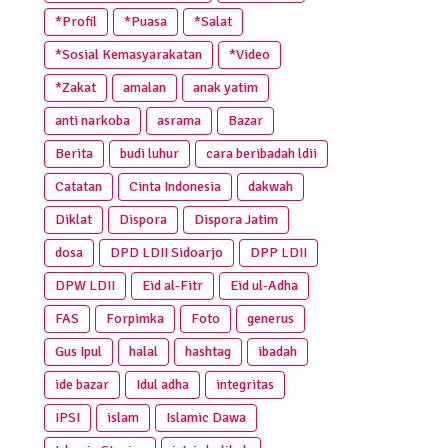
*Profil
*Puasa
*Salat
*Sosial Kemasyarakatan
*Video
*Zakat
amalan
anak yatim
anti narkoba
asrama
Bazar
Berita
budi luhur
cara beribadah ldii
Catatan
Cinta Indonesia
dakwah
Diklat
Dispora
Dispora Jatim
dosa
DPD LDII Sidoarjo
DPP LDII
DPW LDII
Eid al-Fitr
Eid ul-Adha
FAS
Forpimka
Foto
generus
Gus Ipul
halal
hashtag
ibadah
ide bazar
Idul adha
integritas
IPSI
islam
Islamic Dawa