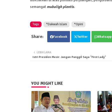
semangat
mubaligh plentis
.
Tags
*Dakwah Islam
*Opini
Facebook
Twitter
Whatsapp
LEBIH LAMA
Istri Presiden Mesir: Jangan Panggil Saya "First Lady"
YOU MIGHT LIKE