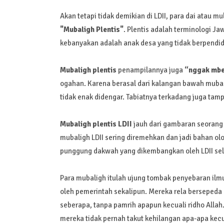
Akan tetapi tidak demikian di LDII, para dai atau m
"Mubaligh Plentis"
. Plentis adalah terminologi Jaw
kebanyakan adalah anak desa yang tidak berpendidi
Mubaligh plentis
penampilannya juga
“nggak mbe
ogahan. Karena berasal dari kalangan bawah mubali
tidak enak didengar. Tabiatnya terkadang juga ta
Mubaligh plentis LDII
jauh dari gambaran seorang 
mubaligh LDII sering diremehkan dan jadi bahan o
punggung dakwah yang dikembangkan oleh LDII sel
Para mubaligh itulah ujung tombak penyebaran ilm
oleh pemerintah sekalipun. Mereka rela bersepeda
seberapa, tanpa pamrih apapun kecuali ridho Allah.
mereka tidak pernah takut kehilangan apa-apa kec