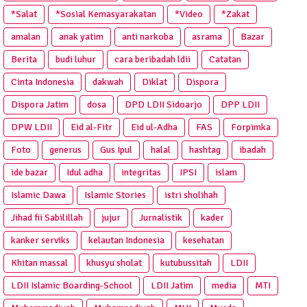
*Salat
*Sosial Kemasyarakatan
*Video
*Zakat
amalan
anak yatim
anti narkoba
asrama
Bazar
Berita
budi luhur
cara beribadah ldii
Catatan
Cinta Indonesia
dakwah
Diklat
Dispora
Dispora Jatim
dosa
DPD LDII Sidoarjo
DPP LDII
DPW LDII
Eid al-Fitr
Eid ul-Adha
FAS
Forpimka
Foto
generus
Gus Ipul
halal
hashtag
ibadah
ide bazar
Idul adha
integritas
IPSI
islam
Islamic Dawa
Islamic Stories
istri sholihah
Jihad fii Sabilillah
jujur
Jurnalistik
kader
kanker serviks
kelautan Indonesia
kesehatan
Khitan massal
khusyu sholat
kutubussitah
LDII
LDII Islamic Boarding-School
LDII Jatim
media
MTI