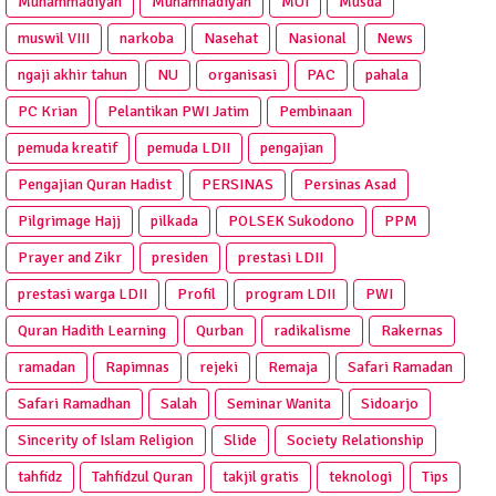
Muhammadiyah
Muhamnadiyah
MUI
Musda
muswil VIII
narkoba
Nasehat
Nasional
News
ngaji akhir tahun
NU
organisasi
PAC
pahala
PC Krian
Pelantikan PWI Jatim
Pembinaan
pemuda kreatif
pemuda LDII
pengajian
Pengajian Quran Hadist
PERSINAS
Persinas Asad
Pilgrimage Hajj
pilkada
POLSEK Sukodono
PPM
Prayer and Zikr
presiden
prestasi LDII
prestasi warga LDII
Profil
program LDII
PWI
Quran Hadith Learning
Qurban
radikalisme
Rakernas
ramadan
Rapimnas
rejeki
Remaja
Safari Ramadan
Safari Ramadhan
Salah
Seminar Wanita
Sidoarjo
Sincerity of Islam Religion
Slide
Society Relationship
tahfidz
Tahfidzul Quran
takjil gratis
teknologi
Tips