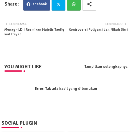
Facebook
Twit
Wha
LEBIH LAMA
LEBIH BARU
Menag - LDII Resmikan Majelis Taufiq
Kontroversi Poligami dan Nikah Sirri
ter
tsa
wal Irsyad
pp
YOU MIGHT LIKE
Tampilkan selengkapnya
Error:
Tak ada hasil yang ditemukan
SOCIAL PLUGIN