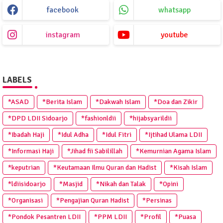
facebook
whatsapp
instagram
youtube
LABELS
*ASAD
*Berita Islam
*Dakwah Islam
*Doa dan Zikir
*DPD LDII Sidoarjo
*fashionldii
*hijabsyarildii
*Ibadah Haji
*Idul Adha
*Idul Fitri
*Ijtihad Ulama LDII
*Informasi Haji
*Jihad fii Sabilillah
*Kemurnian Agama Islam
*keputrian
*Keutamaan Ilmu Quran dan Hadist
*Kisah Islam
*ldiisidoarjo
*Masjid
*Nikah dan Talak
*Opini
*Organisasi
*Pengajian Quran Hadist
*Persinas
*Pondok Pesantren LDII
*PPM LDII
*Profil
*Puasa