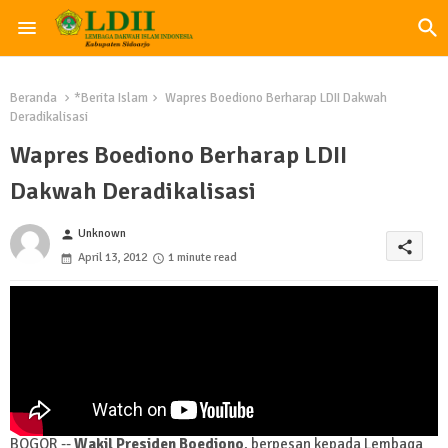
Beranda
*Berita Islam
Wapres Boediono Berharap LDII Dakwah
Deradikalisasi
Wapres Boediono Berharap LDII
Dakwah Deradikalisasi
Unknown
person
share
April 13, 2012
1 minute read
BOGOR --
Wakil Presiden Boediono
, berpesan kepada Lembaga