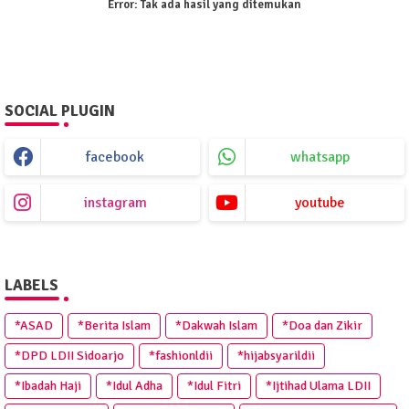
Error:
Tak ada hasil yang ditemukan
SOCIAL PLUGIN
facebook
whatsapp
instagram
youtube
LABELS
*ASAD
*Berita Islam
*Dakwah Islam
*Doa dan Zikir
*DPD LDII Sidoarjo
*fashionldii
*hijabsyarildii
*Ibadah Haji
*Idul Adha
*Idul Fitri
*Ijtihad Ulama LDII