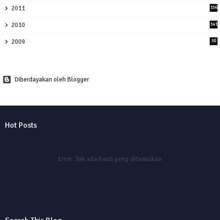
2011
156
2010
141
2009
30
Diberdayakan oleh Blogger
Hot Posts
Error:
Tak ada hasil yang ditemukan