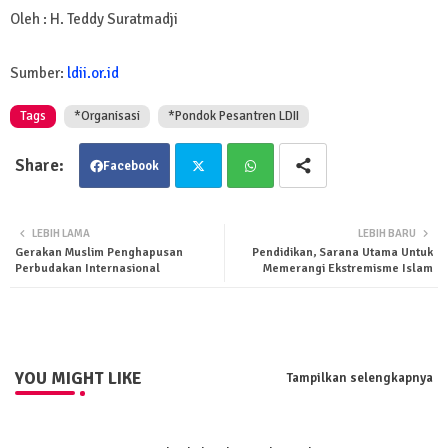
Oleh : H. Teddy Suratmadji
Sumber:
ldii.or.id
Tags
*Organisasi
*Pondok Pesantren LDII
Facebook
Twit
Wha
LEBIH LAMA
LEBIH BARU
Gerakan Muslim Penghapusan
Pendidikan, Sarana Utama Untuk
ter
tsa
Perbudakan Internasional
Memerangi Ekstremisme Islam
pp
YOU MIGHT LIKE
Tampilkan selengkapnya