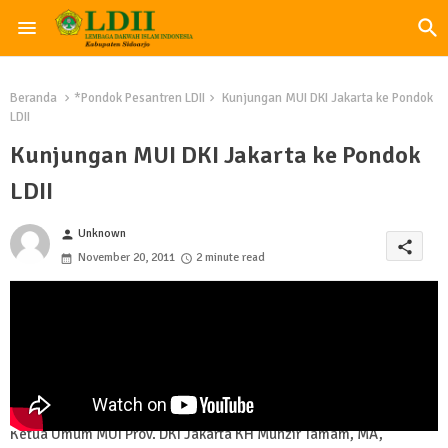
Beranda
*Pondok Pesantren LDII
Kunjungan MUI DKI Jakarta ke Pondok
LDII
Kunjungan MUI DKI Jakarta ke Pondok
LDII
Unknown
person
share
November 20, 2011
2 minute read
Ketua Umum MUI Prov. DKI Jakarta KH Munzir Tamam, MA,