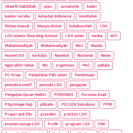
Jihad fii Sabilillah
jujur
Jurnalistik
kader
kanker serviks
kelautan Indonesia
kesehatan
Khitan massal
khusyu sholat
kutubussitah
LDII
LDII Islamic Boarding-School
LDII Jatim
media
MTI
Muhammadiyah
Muhamnadiyah
MUI
Musda
muswil VIII
narkoba
Nasehat
Nasional
News
ngaji akhir tahun
NU
organisasi
PAC
pahala
PC Krian
Pelantikan PWI Jatim
Pembinaan
pemuda kreatif
pemuda LDII
pengajian
Pengajian Quran Hadist
PERSINAS
Persinas Asad
Pilgrimage Hajj
pilkada
POLSEK Sukodono
PPM
Prayer and Zikr
presiden
prestasi LDII
prestasi warga LDII
Profil
program LDII
PWI