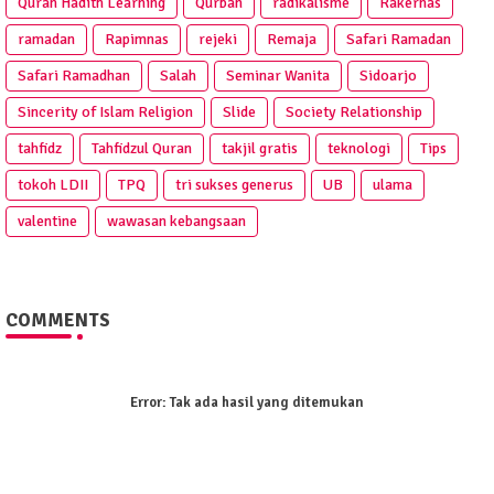
Quran Hadith Learning
Qurban
radikalisme
Rakernas
ramadan
Rapimnas
rejeki
Remaja
Safari Ramadan
Safari Ramadhan
Salah
Seminar Wanita
Sidoarjo
Sincerity of Islam Religion
Slide
Society Relationship
tahfidz
Tahfidzul Quran
takjil gratis
teknologi
Tips
tokoh LDII
TPQ
tri sukses generus
UB
ulama
valentine
wawasan kebangsaan
COMMENTS
Error:
Tak ada hasil yang ditemukan