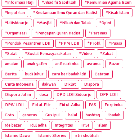
*Informasi Haji
*Jihad fii Sabilillah
*Kemurnian Agama Islam
*keputrian
*Keutamaan Ilmu Quran dan Hadist
*Kisah Islam
*ldiisidoarjo
*Masjid
*Nikah dan Talak
*Opini
*Organisasi
*Pengajian Quran Hadist
*Persinas
*Pondok Pesantren LDII
*PPM LDII
*Profil
*Puasa
*Salat
*Sosial Kemasyarakatan
*Video
*Zakat
amalan
anak yatim
anti narkoba
asrama
Bazar
Berita
budi luhur
cara beribadah ldii
Catatan
Cinta Indonesia
dakwah
Diklat
Dispora
Dispora Jatim
dosa
DPD LDII Sidoarjo
DPP LDII
DPW LDII
Eid al-Fitr
Eid ul-Adha
FAS
Forpimka
Foto
generus
Gus Ipul
halal
hashtag
ibadah
ide bazar
Idul adha
integritas
IPSI
islam
Islamic Dawa
Islamic Stories
istri sholihah