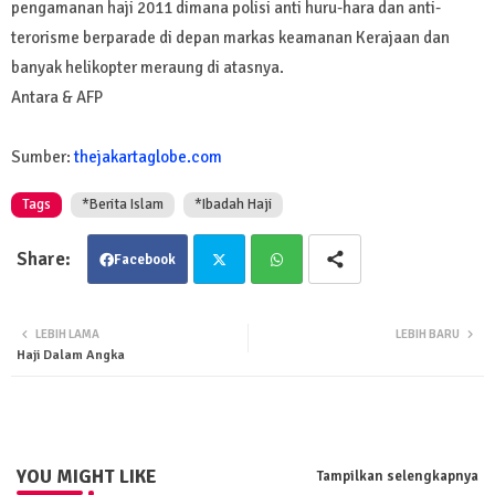
pengamanan haji 2011 dimana polisi anti huru-hara dan anti-
terorisme berparade di depan markas keamanan Kerajaan dan
banyak helikopter meraung di atasnya.
Antara & AFP
Sumber:
thejakartaglobe.com
Tags
*Berita Islam
*Ibadah Haji
Facebook
Twit
Wha
LEBIH LAMA
LEBIH BARU
Haji Dalam Angka
ter
tsa
pp
YOU MIGHT LIKE
Tampilkan selengkapnya