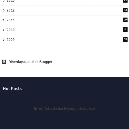
2013
2012
42
2011
156
2010
141
2009
30
Diberdayakan oleh Blogger
Hot Posts
Error:
Tak ada hasil yang ditemukan