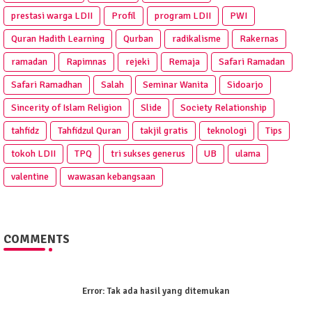
prestasi warga LDII
Profil
program LDII
PWI
Quran Hadith Learning
Qurban
radikalisme
Rakernas
ramadan
Rapimnas
rejeki
Remaja
Safari Ramadan
Safari Ramadhan
Salah
Seminar Wanita
Sidoarjo
Sincerity of Islam Religion
Slide
Society Relationship
tahfidz
Tahfidzul Quran
takjil gratis
teknologi
Tips
tokoh LDII
TPQ
tri sukses generus
UB
ulama
valentine
wawasan kebangsaan
COMMENTS
Error:
Tak ada hasil yang ditemukan