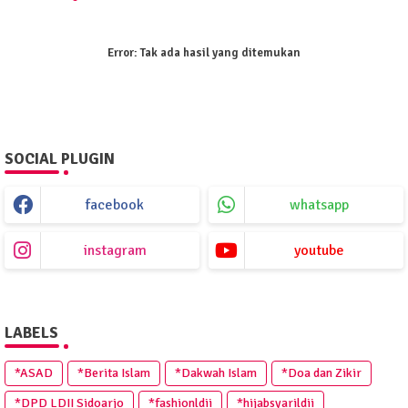
Error:
Tak ada hasil yang ditemukan
SOCIAL PLUGIN
facebook
whatsapp
instagram
youtube
LABELS
*ASAD
*Berita Islam
*Dakwah Islam
*Doa dan Zikir
*DPD LDII Sidoarjo
*fashionldii
*hijabsyarildii