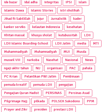
ide bazar
Idul adha
integritas
IPSI
islam
Islamic Dawa
Islamic Stories
istri sholihah
Jihad fii Sabilillah
jujur
Jurnalistik
kader
kanker serviks
kelautan Indonesia
kesehatan
Khitan massal
khusyu sholat
kutubussitah
LDII
LDII Islamic Boarding-School
LDII Jatim
media
MTI
Muhammadiyah
Muhamnadiyah
MUI
Musda
muswil VIII
narkoba
Nasehat
Nasional
News
ngaji akhir tahun
NU
organisasi
PAC
pahala
PC Krian
Pelantikan PWI Jatim
Pembinaan
pemuda kreatif
pemuda LDII
pengajian
Pengajian Quran Hadist
PERSINAS
Persinas Asad
Pilgrimage Hajj
pilkada
POLSEK Sukodono
PPM
Prayer and Zikr
presiden
prestasi LDII