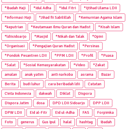
*Ibadah Haji
*Idul Adha
*Idul Fitri
*Ijtihad Ulama LDII
*Informasi Haji
*Jihad fii Sabilillah
*Kemurnian Agama Islam
*keputrian
*Keutamaan Ilmu Quran dan Hadist
*Kisah Islam
*ldiisidoarjo
*Masjid
*Nikah dan Talak
*Opini
*Organisasi
*Pengajian Quran Hadist
*Persinas
*Pondok Pesantren LDII
*PPM LDII
*Profil
*Puasa
*Salat
*Sosial Kemasyarakatan
*Video
*Zakat
amalan
anak yatim
anti narkoba
asrama
Bazar
Berita
budi luhur
cara beribadah ldii
Catatan
Cinta Indonesia
dakwah
Diklat
Dispora
Dispora Jatim
dosa
DPD LDII Sidoarjo
DPP LDII
DPW LDII
Eid al-Fitr
Eid ul-Adha
FAS
Forpimka
Foto
generus
Gus Ipul
halal
hashtag
ibadah