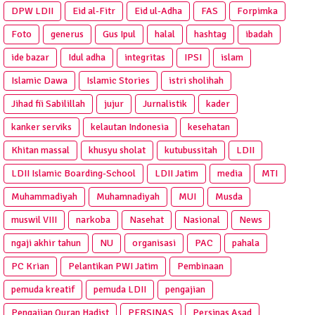
DPW LDII
Eid al-Fitr
Eid ul-Adha
FAS
Forpimka
Foto
generus
Gus Ipul
halal
hashtag
ibadah
ide bazar
Idul adha
integritas
IPSI
islam
Islamic Dawa
Islamic Stories
istri sholihah
Jihad fii Sabilillah
jujur
Jurnalistik
kader
kanker serviks
kelautan Indonesia
kesehatan
Khitan massal
khusyu sholat
kutubussitah
LDII
LDII Islamic Boarding-School
LDII Jatim
media
MTI
Muhammadiyah
Muhamnadiyah
MUI
Musda
muswil VIII
narkoba
Nasehat
Nasional
News
ngaji akhir tahun
NU
organisasi
PAC
pahala
PC Krian
Pelantikan PWI Jatim
Pembinaan
pemuda kreatif
pemuda LDII
pengajian
Pengajian Quran Hadist
PERSINAS
Persinas Asad