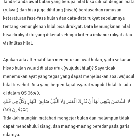
Tanda-tanda awal bulan yang berupa hilal bisa dilihat dengan mata
(rukyat) dan bisa juga dihitung (hisab) berdasarkan rumusan
keteraturan fase-fase bulan dan data-data rukyat sebelumnya
tentang kemungkinan hilal bisa dirukyat. Data kemungkinan hilal
bisa dirukyat itu yang dikenal sebagai kriteria imkanur rukyat atau
visibilitas hilal.
Apakah ada alternatif lain menentukan awal bulan, yaitu sekadar
hisab bulan wujud di atas ufuk (wujudul hilal)? Saya tidak
menemukan ayat yang tegas yang dapat menjelaskan soal wujudul
hilal tersebut. Ada yang berpendapat isyarat wujudul hilal itu ada
di dalam QS 36:40.
لَا الشَّمْسُ يَنْبَغِي لَهَا أَنْ تُدْرِكَ الْقَمَرَ وَلَا اللَّيْلُ سَابِقُ النَّهَارِ وَكُلٌّ فِي فَلَكٍ
يَسْبَحُونَ (40)
Tidaklah mungkin matahari mengejar bulan dan malampun tidak
dapat mendahului siang, dan masing-masing beredar pada garis
edarnya.