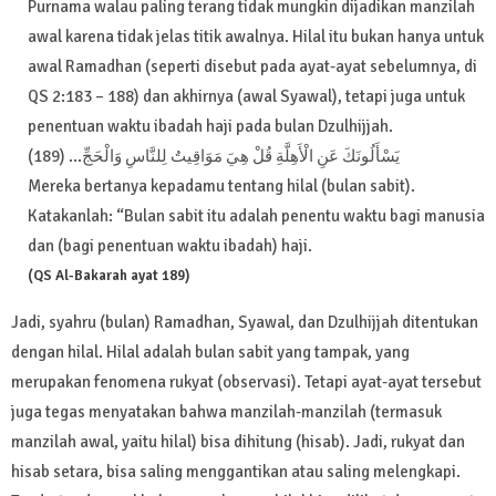
Purnama walau paling terang tidak mungkin dijadikan manzilah
awal karena tidak jelas titik awalnya. Hilal itu bukan hanya untuk
awal Ramadhan (seperti disebut pada ayat-ayat sebelumnya, di
QS 2:183 – 188) dan akhirnya (awal Syawal), tetapi juga untuk
penentuan waktu ibadah haji pada bulan Dzulhijjah.
يَسْأَلُونَكَ عَنِ الْأَهِلَّةِ قُلْ هِيَ مَوَاقِيتُ لِلنَّاسِ وَالْحَجِّ... (189)
Mereka bertanya kepadamu tentang hilal (bulan sabit).
Katakanlah: “Bulan sabit itu adalah penentu waktu bagi manusia
dan (bagi penentuan waktu ibadah) haji.
(QS Al-Bakarah ayat 189)
Jadi, syahru (bulan) Ramadhan, Syawal, dan Dzulhijjah ditentukan
dengan hilal. Hilal adalah bulan sabit yang tampak, yang
merupakan fenomena rukyat (observasi). Tetapi ayat-ayat tersebut
juga tegas menyatakan bahwa manzilah-manzilah (termasuk
manzilah awal, yaitu hilal) bisa dihitung (hisab). Jadi, rukyat dan
hisab setara, bisa saling menggantikan atau saling melengkapi.