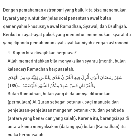
Dengan pemahaman astronomi yang baik, kita bisa menemukan
isyarat yang runtut dan jelas soal penentuan awal bulan
qamariyahm khususnya awal Ramadhan, Syawal, dan Dzulhjjah.
Berikut ini ayat-ayat pokok yang menuntun menemukan isyarat itu
yang dipandu pemahaman ayat-ayat kauniyah dengan astronomi:
Kapan kita diwajibkan berpuasa?
Allah memerintahkan bila menyaksikan syahru (month, bulan
kalender) Ramadhan berpuasalah.
شَهْرُ رَمَضَانَ الَّذِي أُنْزِلَ فِيهِ الْقُرْآنُ هُدًى لِلنَّاسِ وَبَيِّنَاتٍ مِنَ الْهُدَى
وَالْفُرْقَانِ فَمَنْ شَهِدَ مِنْكُمُ الشَّهْرَ فَلْيَصُمْهُ ...(185)
Bulan Ramadhan, bulan yang di dalamnya diturunkan
(permulaan) Al Quran sebagai petunjuk bagi manusia dan
penjelasan-penjelasan mengenai petunjuk itu dan pembeda
(antara yang benar dan yang salah). Karena itu, barangsiapa di
antara kamu menyaksikan (datangnya) bulan (Ramadhan) itu
maka berpuasalah.