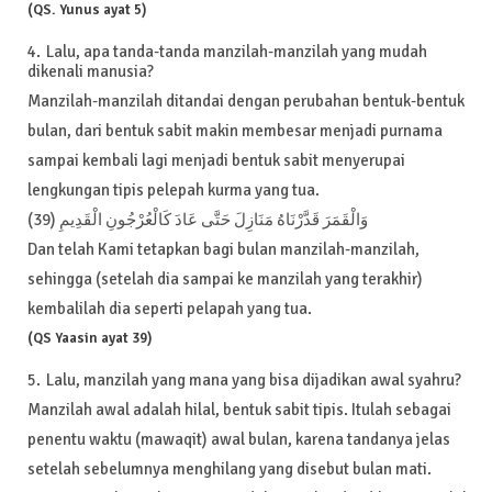
(QS. Yunus ayat 5)
Lalu, apa tanda-tanda manzilah-manzilah yang mudah
dikenali manusia?
Manzilah-manzilah ditandai dengan perubahan bentuk-bentuk
bulan, dari bentuk sabit makin membesar menjadi purnama
sampai kembali lagi menjadi bentuk sabit menyerupai
lengkungan tipis pelepah kurma yang tua.
وَالْقَمَرَ قَدَّرْنَاهُ مَنَازِلَ حَتَّى عَادَ كَالْعُرْجُونِ الْقَدِيمِ (39)
Dan telah Kami tetapkan bagi bulan manzilah-manzilah,
sehingga (setelah dia sampai ke manzilah yang terakhir)
kembalilah dia seperti pelapah yang tua.
(QS Yaasin ayat 39)
Lalu, manzilah yang mana yang bisa dijadikan awal syahru?
Manzilah awal adalah hilal, bentuk sabit tipis. Itulah sebagai
penentu waktu (mawaqit) awal bulan, karena tandanya jelas
setelah sebelumnya menghilang yang disebut bulan mati.