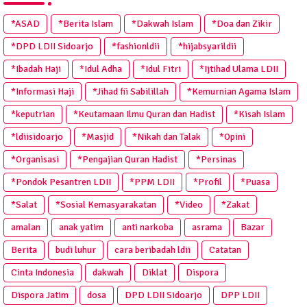
*ASAD
*Berita Islam
*Dakwah Islam
*Doa dan Zikir
*DPD LDII Sidoarjo
*fashionldii
*hijabsyarildii
*Ibadah Haji
*Idul Adha
*Idul Fitri
*Ijtihad Ulama LDII
*Informasi Haji
*Jihad fii Sabilillah
*Kemurnian Agama Islam
*keputrian
*Keutamaan Ilmu Quran dan Hadist
*Kisah Islam
*ldiisidoarjo
*Masjid
*Nikah dan Talak
*Opini
*Organisasi
*Pengajian Quran Hadist
*Persinas
*Pondok Pesantren LDII
*PPM LDII
*Profil
*Puasa
*Salat
*Sosial Kemasyarakatan
*Video
*Zakat
amalan
anak yatim
anti narkoba
asrama
Bazar
Berita
budi luhur
cara beribadah ldii
Catatan
Cinta Indonesia
dakwah
Diklat
Dispora
Dispora Jatim
dosa
DPD LDII Sidoarjo
DPP LDII