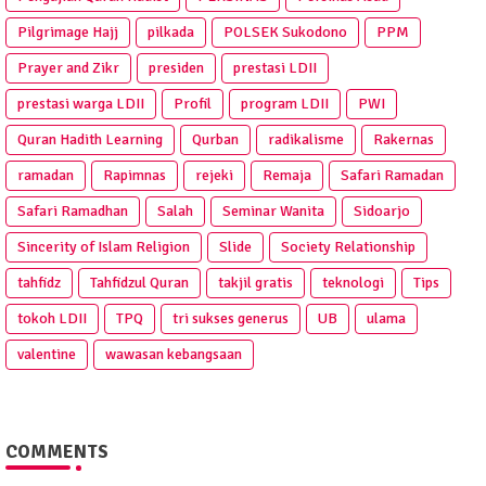
Pilgrimage Hajj
pilkada
POLSEK Sukodono
PPM
Prayer and Zikr
presiden
prestasi LDII
prestasi warga LDII
Profil
program LDII
PWI
Quran Hadith Learning
Qurban
radikalisme
Rakernas
ramadan
Rapimnas
rejeki
Remaja
Safari Ramadan
Safari Ramadhan
Salah
Seminar Wanita
Sidoarjo
Sincerity of Islam Religion
Slide
Society Relationship
tahfidz
Tahfidzul Quran
takjil gratis
teknologi
Tips
tokoh LDII
TPQ
tri sukses generus
UB
ulama
valentine
wawasan kebangsaan
COMMENTS