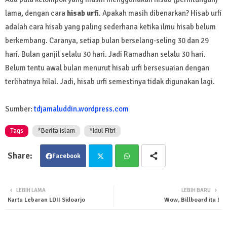
lama, dengan cara
hisab urfi
. Apakah masih dibenarkan? Hisab urfi
adalah cara hisab yang paling sederhana ketika ilmu hisab belum
berkembang. Caranya, setiap bulan berselang-seling 30 dan 29
hari. Bulan ganjil selalu 30 hari. Jadi Ramadhan selalu 30 hari.
Belum tentu awal bulan menurut hisab urfi bersesuaian dengan
terlihatnya hilal. Jadi, hisab urfi semestinya tidak digunakan lagi.
Sumber:
tdjamaluddin.wordpress.com
Tags
*Berita Islam
*Idul Fitri
Facebook
Twit
Wha
LEBIH LAMA
LEBIH BARU
Kartu Lebaran LDII Sidoarjo
Wow, Billboard itu !
ter
tsa
pp