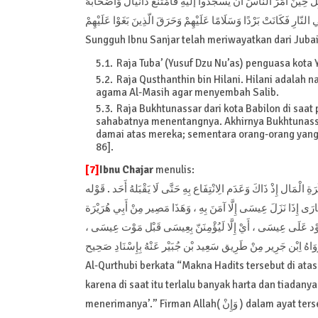
حِينَ أَمَرَ النّاسَ أَنْ يَسْجُدُوا إلَيْهِ فَامْتَنَعَ دَانْيَالُ وَأَصْحَابُهُ
 النّارِ فَكَانَتْ بَرْدًا وَسَلَامًا عَلَيْهِمْ وَحَرَقَ الّذِينَ بَغَوْا عَلَيْهِمْ
Sungguh Ibnu Sanjar telah meriwayatkan dari Jubai
Raja Tuba’ (Yusuf Dzu Nu’as) penguasa kota
Raja Qusthanthin bin Hilani. Hilani adalah 
agama Al-Masih agar menyembah Salib.
Raja Bukhtunassar dari kota Babilon di saat
sahabatnya menentangnya. Akhirnya Bukhtunass
damai atas mereka; sementara orang-orang yang
86].
[7]
Ibnu Chajar
menulis:
 الْمَال إِذْ ذَاكَ وَعَدَم الِانْتِفَاع بِهِ حَتَّى لَا يَقْبَلهُ أَحَد . قَوْله
َارَى إِذَا نَزَلَ عِيسَى إِلَّا آمَنَ بِهِ ، وَهَذَا مَصِير مِنْ أَبِي هُرَيْرَة
ه ) عَوْد عَلَى عِيسَى ، أَيْ إِلَّا لَيُؤْمِنَنّ بِعِيسَى قَبْل مَوْت عِيسَى
رَوَاهُ اِبْن جَرِير مِنْ طَرِيق سَعِيد بْن جُبَيْر عَنْهُ بِإِسْنَادِ صَحِيح
Al-Qurthubi berkata “Makna Hadits tersebut di atas
karena di saat itu terlalu banyak harta dan tiada
menerimanya’.” Firman Allah( وَإِنْ ) dalam ayat tersebut diartikan dan tiada. Maksudnya “Tak seorang pun dari ahli kitab