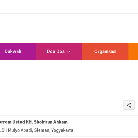
Dakwah
Doa Doa
Organisasi
share
rrom Ustad KH. Shobirun Ahkam
,
LDII Mulyo Abadi, Sleman, Yogyakarta