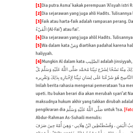
[1]
Dia putra Asma’ kakak perempuan ‘A’isyah istri Ra
[2]
Dia sejarawan yang juga ahli Hadits. Tulisannya 
[3]
Faik atau harta-faik adalah rampasan perang. D
الْفَيْءُ (Al-Fai’) atau fai’.
[4]
Dia sejarawan yang juga ahlil Hadits. Tulisanny
[5]
Wa dalam kata وَمَنْ diartikan padahal karena haliyyah. Wa dalamوَهُوَ (wahuwa) diartikan dalam ke-adaan juga karena
haliyyah.
[6]
Mungkin Al dalam kata صَّلِيب
كَ مِنْهُ نَسْخًا لِشَرْع نَبِيّنَا مُحَمَّد صَلَّى اللَّهُ عَلَيْهِ وَسَلَّمَ بَلْ
النَّاسِخ هُوَ شَرْعُنَا عَلَى لِسَانِ نَبِيِّنَا لِإِخْبَارِهِ بِذَلِكَ وَتَقْرِيره
Inilah berita rahasia mengenai pemerataan ‘Isa m
upeti. Itu bukan berari dia akan merubah syari’at Nabi kita Muhammad َهُ عَلَيْهِ وَسَلَّمَ
maksudnya hukum akhir yang takkan dirubah adalah 
pengikraran dia صَلَّى اللَّهُ عَلَيْهِ وَسَلَّمَ untuk ‘Isa.
[Fat
Abdur-Rahman As-Suhaili menulis:
عٌ صَاحِبُ الْيَمَنِ ، وَقُسْطَنْطِين ابْنُ هِلَانِي - وَهِيَ أُمّهُ حِينَ صَرَفَ