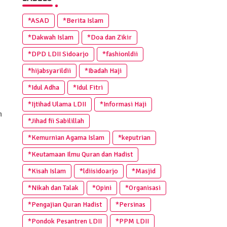
*ASAD
*Berita Islam
*Dakwah Islam
*Doa dan Zikir
*DPD LDII Sidoarjo
*fashionldii
*hijabsyarildii
*Ibadah Haji
*Idul Adha
*Idul Fitri
*Ijtihad Ulama LDII
*Informasi Haji
n
*Jihad fii Sabilillah
*Kemurnian Agama Islam
*keputrian
*Keutamaan Ilmu Quran dan Hadist
*Kisah Islam
*ldiisidoarjo
*Masjid
*Nikah dan Talak
*Opini
*Organisasi
*Pengajian Quran Hadist
*Persinas
*Pondok Pesantren LDII
*PPM LDII