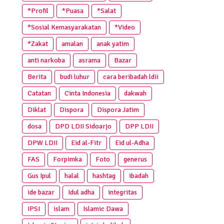
*Profil
*Puasa
*Salat
*Sosial Kemasyarakatan
*Video
*Zakat
amalan
anak yatim
anti narkoba
asrama
Bazar
Berita
budi luhur
cara beribadah ldii
Catatan
Cinta Indonesia
dakwah
Diklat
Dispora
Dispora Jatim
dosa
DPD LDII Sidoarjo
DPP LDII
DPW LDII
Eid al-Fitr
Eid ul-Adha
FAS
Forpimka
Foto
generus
Gus Ipul
halal
hashtag
ibadah
ide bazar
Idul adha
integritas
IPSI
islam
Islamic Dawa