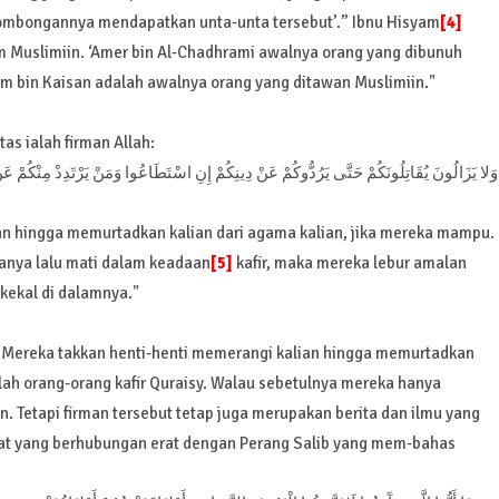
rombongannya mendapatkan unta-unta tersebut’.” Ibnu Hisyam
[4]
 Muslimiin. ‘Amer bin Al-Chadhrami awalnya orang yang dibunuh
am bin Kaisan adalah awalnya orang yang ditawan Muslimiin."
tas ialah firman Allah:
وَلا يَزَالُونَ يُقَاتِلُونَكُمْ حَتَّى يَرُدُّوكُمْ عَنْ دِينِكُمْ إِنِ اسْتَطَاعُوا وَمَنْ يَرْتَدِدْ مِنْكُمْ عَ
an hingga memurtadkan kalian dari agama kalian, jika mereka mampu.
manya lalu mati dalam keadaan
[5]
kafir, maka mereka lebur amalan
kekal di dalamnya."
h “Mereka takkan henti-henti memerangi kalian hingga memurtadkan
lah orang-orang kafir Quraisy. Walau sebetulnya mereka hanya
. Tetapi firman tersebut tetap juga merupakan berita dan ilmu yang
yat yang berhubungan erat dengan Perang Salib yang mem-bahas