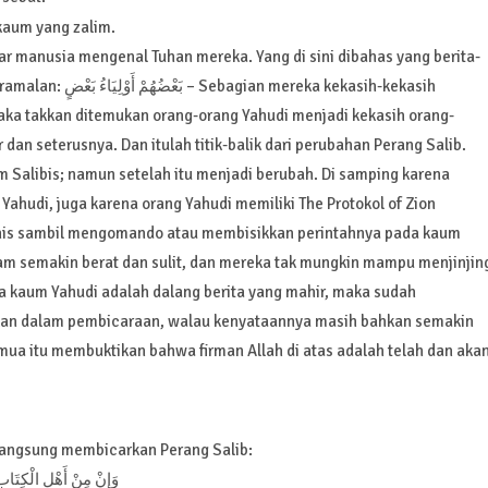
kaum yang zalim.
ar manusia mengenal Tuhan mereka. Yang di sini dibahas yang berita-
eka kekasih-kekasih
maka takkan ditemukan orang-orang Yahudi menjadi kekasih orang-
 dan seterusnya. Dan itulah titik-balik dari perubahan Perang Salib.
 Salibis; namun setelah itu menjadi berubah. Di samping karena
ahudi, juga karena orang Yahudi memiliki The Protokol of Zion
anis sambil mengomando atau membisikkan perintahnya pada kaum
Islam semakin berat dan sulit, dan mereka tak mungkin mampu menjinjin
na kaum Yahudi adalah dalang berita yang mahir, maka sudah
iadakan dalam pembicaraan, walau kenyataannya masih bahkan semakin
emua itu membuktikan bahwa firman Allah di atas adalah telah dan aka
k langsung membicarkan Perang Salib:
وَإِنْ مِنْ أَهْلِ الْكِتَابِ إ