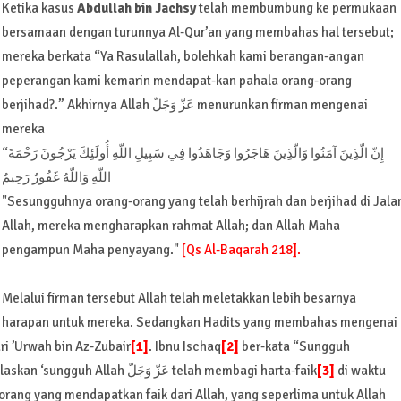
Ketika kasus
Abdullah bin Jachsy
telah membumbung ke permukaan
bersamaan dengan turunnya Al-Qur’an yang membahas hal tersebut;
mereka berkata “Ya Rasulallah, bolehkah kami berangan-angan
peperangan kami kemarin mendapat-kan pahala orang-orang
berjihad?.” Akhirnya Allah عَزّ وَجَلّ menurunkan firman mengenai
mereka
“إِنّ الّذِينَ آمَنُوا وَالّذِينَ هَاجَرُوا وَجَاهَدُوا فِي سَبِيلِ اللّهِ أُولَئِكَ يَرْجُونَ رَحْمَةَ
اللّهِ وَاللّهُ غَفُورٌ رَحِيمٌ
"Sesungguhnya orang-orang yang telah berhijrah dan berjihad di Jala
Allah, mereka mengharapkan rahmat Allah; dan Allah Maha
pengampun Maha penyayang."
[Qs Al-Baqarah 218].
Melalui firman tersebut Allah telah meletakkan lebih besarnya
harapan untuk mereka. Sedangkan Hadits yang membahas mengenai
ari ’Urwah bin Az-Zubair
[1]
. Ibnu Ischaq
[2]
ber-kata “Sungguh
sebagian keluarga Abdullah bin Jachsy telah menjelaskan ‘sungguh Allah عَزّ وَجَلّ telah membagi harta-faik
[3]
di waktu
rang yang mendapatkan faik dari Allah, yang seperlima untuk Allah