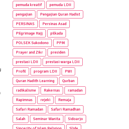
pemuda kreatif
pemuda LDII
pengajian
Pengajian Quran Hadist
PERSINAS
Persinas Asad
Pilgrimage Hajj
pilkada
POLSEK Sukodono
PPM
Prayer and Zikr
presiden
prestasi LDII
prestasi warga LDII
g
Profil
program LDII
PWI
Quran Hadith Learning
Qurban
radikalisme
Rakernas
ramadan
n
Rapimnas
rejeki
Remaja
Safari Ramadan
Safari Ramadhan
Salah
Seminar Wanita
Sidoarjo
Sincerity of Islam Religion
Slide