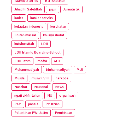
Islamic Stories
istri sholihah
Jihad fii Sabilillah
jujur
Jurnalistik
kader
kanker serviks
kelautan Indonesia
kesehatan
Khitan massal
khusyu sholat
kutubussitah
LDII
LDII Islamic Boarding-School
LDII Jatim
media
MTI
Muhammadiyah
Muhamnadiyah
MUI
Musda
muswil VIII
narkoba
Nasehat
Nasional
News
ngaji akhir tahun
NU
organisasi
PAC
pahala
PC Krian
Pelantikan PWI Jatim
Pembinaan