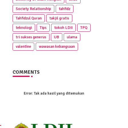
Society Relationship
tahfidz
Tahfidzul Quran
takjil gratis
teknologi
Tips
tokoh LDII
TPQ
tri sukses generus
UB
ulama
valentine
wawasan kebangsaan
COMMENTS
Error:
Tak ada hasil yang ditemukan