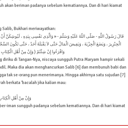
gguh akan beriman padanya sebelum kematiannya. Dan di hari kiamat
g Salib, Bukhari meriwayatkan:
قَالَ رَسُولُ اللَّهِ - صَلّى اللّهُ عَلَيْهِ وَسَلّمَ - « وَالَّذِى نَفْسِى بِيَدِهِ ، لَيُوشِكَنَّ أَنْ يَ
الْخِنْزِيرَ ، وَيَضَعَ الْجِزْيَةَ ، وَيَفِيضَ الْمَالُ حَتَّى لاَ يَقْبَلَهُ أَحَدٌ ، حَتَّى تَكُونَ السَّجْدَة
وَاقْرَءُوا إِنْ شِئْتُمْ ( وَإِنْ مِنْ أَهْلِ الْكِتَابِ إِ )
 adil. Maka dia akan menghancurkan Salib [6] dan membunuh babi dan
ga tak se-orang pun menerimanya. Hingga akhirnya satu sujudan [7]
rah berkata ‘bacalah jika kalian mau:
وَإِنْ مِنْ أَهْلِ الْكِتَابِ إ
an ber-iman sungguh padanya sebelum kematiannya. Dan di hari kiamat