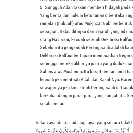
Sungguh Allah takkan memberi hidayah pada 
Yang berita dan hukum ketuhanan diberitakan ag
ramalan (nubuah) atau Mukjijzat Nabi berbentuk ramalan: بَعْضُهُمْ أَوْلِيَاءُ بَعْضٍ – Sebagian mer
sebagian. Kalau ditinjau dari sejarah yang ada 
orang Nashrani, kecuali setelah Deklarasi Balfour
Sebelum itu pengendali Perang Salib adalah kaum
Deklarasi Balfour bertujuan membuatkan Negara Y
sehingga mereka akhirnya justru yang duduk m
Salibis atas Muslimiin. Itu berarti beban umat 
kecuali jika mentaati Allah dan Rasul-Nya. Kare
sewajarnya jika kini istilah Perang Salib di-t
berkobar dengan jurus-jurus yang sangat jitu. S
selalu benar.
Selain ayat di atas ada lagi ayat yang secara tida
ِلَّا لَيُؤْمِنَنَّ بِهِ قَبْلَ مَوْتِهِ وَيَوْمَ الْقِيَامَةِ يَكُونُ عَلَيْهِمْ شَهِيدًا