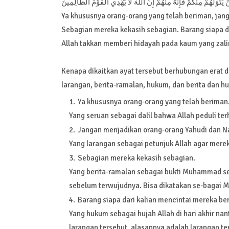
ْ يَتَوَلَّهُمْ مِنْكُمْ فَإِنَّهُ مِنْهُمْ إِنَّ اللَّهَ لَا يَهْدِي الْقَوْمَ الظَّالِمِينَ
Ya khususnya orang-orang yang telah beriman, jan
Sebagian mereka kekasih sebagian. Barang siapa da
Allah takkan memberi hidayah pada kaum yang zal
Kenapa dikaitkan ayat tersebut berhubungan erat d
larangan, berita-ramalan, hukum, dan berita dan 
Ya khususnya orang-orang yang telah beriman
Yang seruan sebagai dalil bahwa Allah peduli te
Jangan menjadikan orang-orang Yahudi dan Na
Yang larangan sebagai petunjuk Allah agar mere
Sebagian mereka kekasih sebagian.
Yang berita-ramalan sebagai bukti Muhammad seo
sebelum terwujudnya. Bisa dikatakan se-bagai 
Barang siapa dari kalian mencintai mereka ber
Yang hukum sebagai hujah Allah di hari akhir na
larangan tersebut, alasannya adalah larangan te