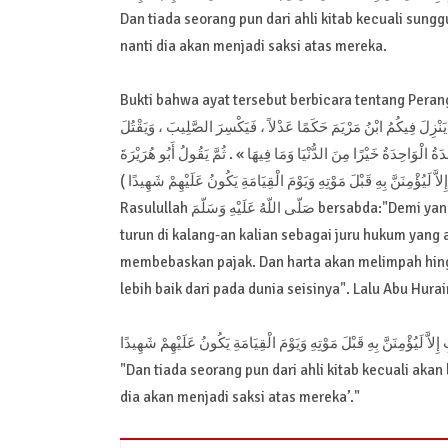
Dan tiada seorang pun dari ahli kitab kecuali sun
nanti dia akan menjadi saksi atas mereka.
Bukti bahwa ayat tersebut berbicara tentang Peran
نْزِلَ فِيكُمُ ابْنُ مَرْيَمَ حَكَمًا عَدْلاً ، فَيَكْسِرَ الصَّلِيبَ ، وَيَقْتُلَ
ُ الْوَاحِدَةُ خَيْرًا مِنَ الدُّنْيَا وَمَا فِيهَا » . ثُمَّ يَقُولُ أَبُو هُرَيْرَةَ
لاَّ لَيُؤْمِنَنَّ بِهِ قَبْلَ مَوْتِهِ وَيَوْمَ الْقِيَامَةِ يَكُونُ عَلَيْهِمْ شَهِيدًا
Rasulullah صَلّى اللّهُ عَلَيْهِ وَسَلّمَ bersabda:"Demi yang diriku di Tangan-Nya, niscaya sungguh Putra Maryam hampir sekali
turun di kalang-an kalian sebagai juru hukum yang
membebaskan pajak. Dan harta akan melimpah hing
lebih baik dari pada dunia seisinya". Lalu Abu Hurai
ِلاَّ لَيُؤْمِنَنَّ بِهِ قَبْلَ مَوْتِهِ وَيَوْمَ الْقِيَامَةِ يَكُونُ عَلَيْهِمْ شَهِيدًا
"Dan tiada seorang pun dari ahli kitab kecuali ak
dia akan menjadi saksi atas mereka’."