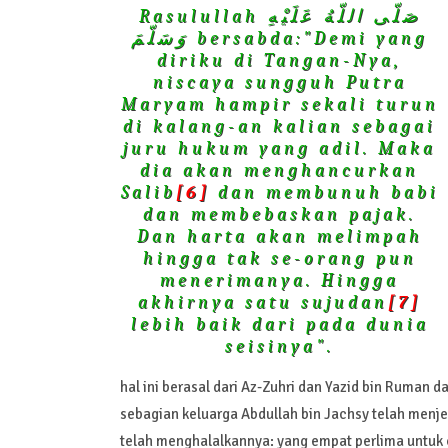
Rasulullah صَلّى اللّهُ عَلَيْهِ
وَسَلّمَ bersabda:"Demi yang
diriku di Tangan-Nya,
niscaya sungguh Putra
Maryam hampir sekali turun
di kalang-an kalian sebagai
juru hukum yang adil. Maka
dia akan menghancurkan
Salib
[6]
dan membunuh babi
dan membebaskan pajak.
Dan harta akan melimpah
hingga tak se-orang pun
menerimanya. Hingga
akhirnya satu sujudan
[7]
lebih baik dari pada dunia
seisinya".
hal ini berasal dari Az-Zuhri dan Yazid bin Ruman d
telah menghalalkannya: yang empat perlima untuk o