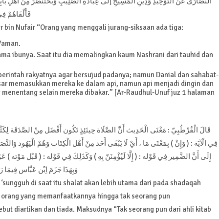
النّصَارَى عَنْ التّوْحِيدِ وَدِينِ الْمَسِيحِ إلَى عِبَادَةِ الصّلِيبِ وَبُخْتُنَصّرَ مِنْ أَهْلِ بَابِلَ 
فَأَلْقَاهُمْ فِي
r bin Nufair “Orang yang menggali jurang-siksaan ada tiga:
 Yaman.
nama ibunya. Saat itu dia memalingkan kaum Nashrani dari tauhid dan
 perintah rakyatnya agar bersujud padanya; namun Danial dan sahabat-
ar memasukkan mereka ke dalam api, namun api menjadi dingin dan
 menentang selain mereka dibakar.” [Ar-Raudhul-Unuf juz 1 halaman
قَالَ الْقُرْطُبِيّ : مَعْنَى الْحَدِيث أَنَّ الصَّلَاة حِينَئِذٍ تَكُون أَفْضَل مِنْ الصَّدَقَة لِكَثْرَةِ
فِي الْآيَة : ( وَإِنْ ) بِمَعْنَى مَا ، أَيْ لَا يَبْقَى أَحَد مِنْ أَهْل الْكِتَاب وَهُمْ الْيَهُود وَالنَّص
إِلَى أَنَّ الضَّمِير فِي قَوْله : ( إِلَّا لَيُؤْمِنَنّ بِهِ ) وَكَذَلِكَ فِي قَوْله : ( قَبْل مَوْت ،
وَبِهَذَا جَزَمَ اِبْن عَبَّاس فِيمَا 
 ‘sungguh di saat itu shalat akan lebih utama dari pada shadaqah
nya orang yang memanfaatkannya hingga tak seorang pun