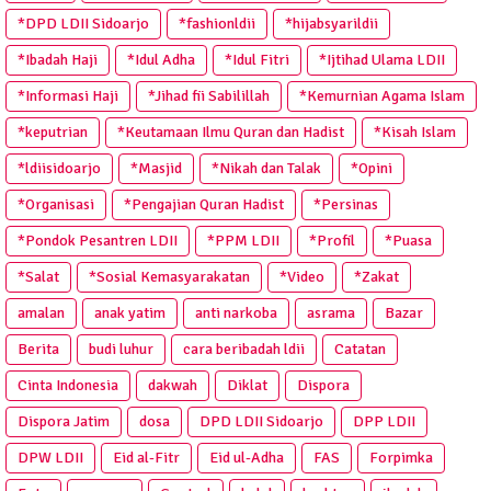
*DPD LDII Sidoarjo
*fashionldii
*hijabsyarildii
*Ibadah Haji
*Idul Adha
*Idul Fitri
*Ijtihad Ulama LDII
*Informasi Haji
*Jihad fii Sabilillah
*Kemurnian Agama Islam
*keputrian
*Keutamaan Ilmu Quran dan Hadist
*Kisah Islam
*ldiisidoarjo
*Masjid
*Nikah dan Talak
*Opini
*Organisasi
*Pengajian Quran Hadist
*Persinas
*Pondok Pesantren LDII
*PPM LDII
*Profil
*Puasa
*Salat
*Sosial Kemasyarakatan
*Video
*Zakat
amalan
anak yatim
anti narkoba
asrama
Bazar
Berita
budi luhur
cara beribadah ldii
Catatan
Cinta Indonesia
dakwah
Diklat
Dispora
Dispora Jatim
dosa
DPD LDII Sidoarjo
DPP LDII
DPW LDII
Eid al-Fitr
Eid ul-Adha
FAS
Forpimka