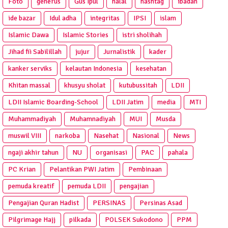
Foto
generus
Gus Ipul
halal
hashtag
ibadah
ide bazar
Idul adha
integritas
IPSI
islam
Islamic Dawa
Islamic Stories
istri sholihah
Jihad fii Sabilillah
jujur
Jurnalistik
kader
kanker serviks
kelautan Indonesia
kesehatan
Khitan massal
khusyu sholat
kutubussitah
LDII
LDII Islamic Boarding-School
LDII Jatim
media
MTI
Muhammadiyah
Muhamnadiyah
MUI
Musda
muswil VIII
narkoba
Nasehat
Nasional
News
ngaji akhir tahun
NU
organisasi
PAC
pahala
PC Krian
Pelantikan PWI Jatim
Pembinaan
pemuda kreatif
pemuda LDII
pengajian
Pengajian Quran Hadist
PERSINAS
Persinas Asad
Pilgrimage Hajj
pilkada
POLSEK Sukodono
PPM