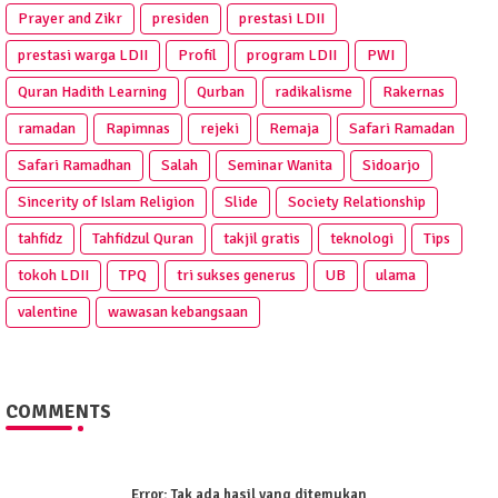
Prayer and Zikr
presiden
prestasi LDII
prestasi warga LDII
Profil
program LDII
PWI
Quran Hadith Learning
Qurban
radikalisme
Rakernas
ramadan
Rapimnas
rejeki
Remaja
Safari Ramadan
Safari Ramadhan
Salah
Seminar Wanita
Sidoarjo
Sincerity of Islam Religion
Slide
Society Relationship
tahfidz
Tahfidzul Quran
takjil gratis
teknologi
Tips
tokoh LDII
TPQ
tri sukses generus
UB
ulama
valentine
wawasan kebangsaan
COMMENTS
Error:
Tak ada hasil yang ditemukan