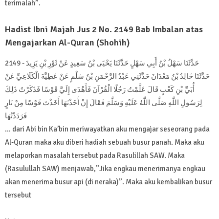
terimalah”.
Hadist Ibni Majah Jus 2 No. 2149 Bab Imbalan atas
Mengajarkan Al-Quran (Shohih)
2149 - حَدَّثَنَا سَهْلُ بْنُ أَبِي سَهْلٍ حَدَّثَنَا يَحْيَى بْنُ سَعِيدٍ عَنْ ثَوْرِ بْنِ يَزِيدَ
حَدَّثَنَا خَالِدُ بْنُ مَعْدَانَ حَدَّثَنِي عَبْدُ الرَّحْمَنِ بْنُ سَلْمٍ عَنْ عَطِيَّةَ الْكَلَاعِيِّ عَنْ
أُبَيِّ بْنِ كَعْبٍ قَالَ عَلَّمْتُ رَجُلًا الْقُرْآنَ فَأَهْدَى إِلَيَّ قَوْسًا فَذَكَرْتُ ذَلِكَ
لِرَسُولِ اللَّهِ صَلَّى اللَّهُ عَلَيْهِ وَسَلَّمَ فَقَالَ إِنْ أَخَذْتَهَا أَخَذْتَ قَوْسًا مِنْ نَارٍ
فَرَدَدْتُهَا
… dari Abi bin Ka’bin meriwayatkan aku mengajar seseorang pada
Al-Quran maka aku diberi hadiah sebuah busur panah. Maka aku
melaporkan masalah tersebut pada Rasulillah SAW. Maka
(Rasulullah SAW) menjawab,”Jika engkau menerimanya engkau
akan menerima busur api (di neraka)”. Maka aku kembalikan busur
tersebut