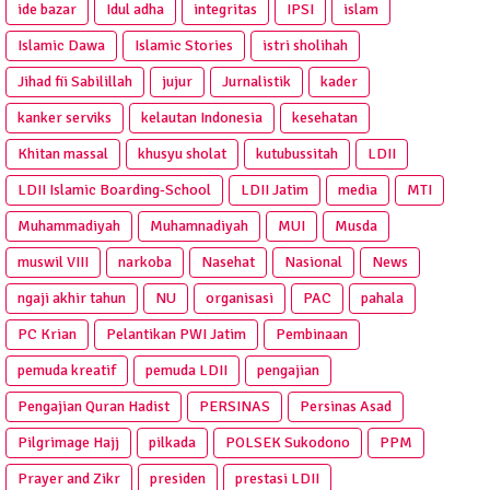
ide bazar
Idul adha
integritas
IPSI
islam
Islamic Dawa
Islamic Stories
istri sholihah
Jihad fii Sabilillah
jujur
Jurnalistik
kader
kanker serviks
kelautan Indonesia
kesehatan
Khitan massal
khusyu sholat
kutubussitah
LDII
LDII Islamic Boarding-School
LDII Jatim
media
MTI
Muhammadiyah
Muhamnadiyah
MUI
Musda
muswil VIII
narkoba
Nasehat
Nasional
News
ngaji akhir tahun
NU
organisasi
PAC
pahala
PC Krian
Pelantikan PWI Jatim
Pembinaan
pemuda kreatif
pemuda LDII
pengajian
Pengajian Quran Hadist
PERSINAS
Persinas Asad
Pilgrimage Hajj
pilkada
POLSEK Sukodono
PPM
Prayer and Zikr
presiden
prestasi LDII