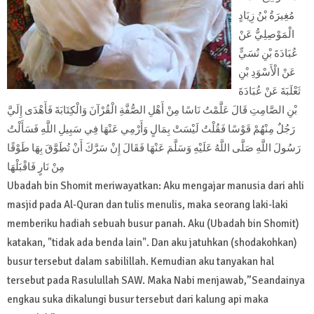
مُغِيرَةُ بْنُ زِيَادٍ
الْمَوْصِلِيُّ عَنْ
عُبَادَةَ بْنِ نُسَيٍّ
عَنْ الْأَسْوَدِ بْنِ
ثَعْلَبَةَ عَنْ عُبَادَةَ
بْنِ الصَّامِتِ قَالَ عَلَّمْتُ نَاسًا مِنْ أَهْلِ الصُّفَّةِ الْقُرْآنَ وَالْكِتَابَةَ فَأَهْدَى إِلَيَّ
رَجُلٌ مِنْهُمْ قَوْسًا فَقُلْتُ لَيْسَتْ بِمَالٍ وَأَرْمِي عَنْهَا فِي سَبِيلِ اللَّهِ فَسَأَلْتُ
رَسُولَ اللَّهِ صَلَّى اللَّهُ عَلَيْهِ وَسَلَّمَ عَنْهَا فَقَالَ إِنْ سَرَّكَ أَنْ تُطَوَّقَ بِهَا طَوْقًا
مِنْ نَارٍ فَاقْبَلْهَا
Ubadah bin Shomit meriwayatkan: Aku mengajar manusia dari ahli
masjid pada Al-Quran dan tulis menulis, maka seorang laki-laki
memberiku hadiah sebuah busur panah. Aku (Ubadah bin Shomit)
katakan, "tidak ada benda lain". Dan aku jatuhkan (shodakohkan)
busur tersebut dalam sabilillah. Kemudian aku tanyakan hal
tersebut pada Rasulullah SAW. Maka Nabi menjawab,”Seandainya
engkau suka dikalungi busur tersebut dari kalung api maka