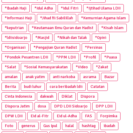
*Ibadah Haji
*Idul Adha
*Idul Fitri
*Ijtihad Ulama LDII
*Informasi Haji
*Jihad fii Sabilillah
*Kemurnian Agama Islam
*keputrian
*Keutamaan Ilmu Quran dan Hadist
*Kisah Islam
*ldiisidoarjo
*Masjid
*Nikah dan Talak
*Opini
*Organisasi
*Pengajian Quran Hadist
*Persinas
*Pondok Pesantren LDII
*PPM LDII
*Profil
*Puasa
*Salat
*Sosial Kemasyarakatan
*Video
*Zakat
amalan
anak yatim
anti narkoba
asrama
Bazar
Berita
budi luhur
cara beribadah ldii
Catatan
Cinta Indonesia
dakwah
Diklat
Dispora
Dispora Jatim
dosa
DPD LDII Sidoarjo
DPP LDII
DPW LDII
Eid al-Fitr
Eid ul-Adha
FAS
Forpimka
Foto
generus
Gus Ipul
halal
hashtag
ibadah