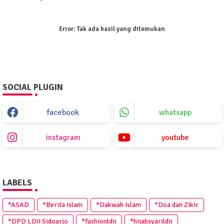
Error:
Tak ada hasil yang ditemukan
SOCIAL PLUGIN
facebook
whatsapp
instagram
youtube
LABELS
*ASAD
*Berita Islam
*Dakwah Islam
*Doa dan Zikir
*DPD LDII Sidoarjo
*fashionldii
*hijabsyarildii