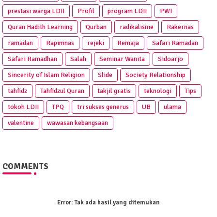
prestasi warga LDII
Profil
program LDII
PWI
Quran Hadith Learning
Qurban
radikalisme
Rakernas
ramadan
Rapimnas
rejeki
Remaja
Safari Ramadan
Safari Ramadhan
Salah
Seminar Wanita
Sidoarjo
Sincerity of Islam Religion
Slide
Society Relationship
tahfidz
Tahfidzul Quran
takjil gratis
teknologi
Tips
tokoh LDII
TPQ
tri sukses generus
UB
ulama
valentine
wawasan kebangsaan
COMMENTS
Error:
Tak ada hasil yang ditemukan