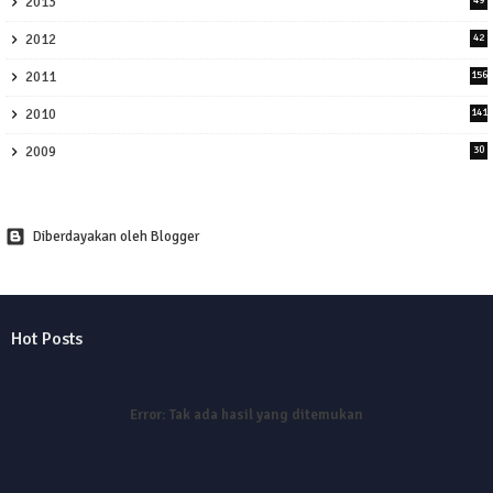
2013
2012
42
2011
156
2010
141
2009
30
Diberdayakan oleh Blogger
Hot Posts
Error:
Tak ada hasil yang ditemukan