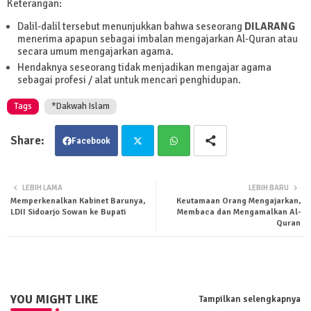
Keterangan:
Dalil-dalil tersebut menunjukkan bahwa seseorang
DILARANG
menerima apapun sebagai imbalan mengajarkan Al-Quran atau
secara umum mengajarkan agama.
Hendaknya seseorang tidak menjadikan mengajar agama
sebagai profesi / alat untuk mencari penghidupan.
Tags
*Dakwah Islam
Facebook
Twit
Wha
LEBIH LAMA
LEBIH BARU
Memperkenalkan Kabinet Barunya,
Keutamaan Orang Mengajarkan,
ter
tsa
LDII Sidoarjo Sowan ke Bupati
Membaca dan Mengamalkan Al-
Quran
pp
YOU MIGHT LIKE
Tampilkan selengkapnya