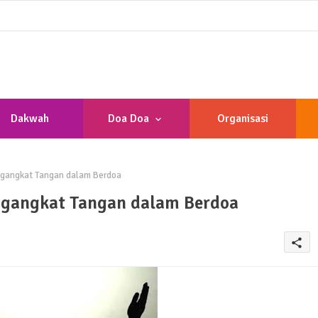
Dakwah
Doa Doa
Organisasi
angkat Tangan dalam Berdoa
angkat Tangan dalam Berdoa
share