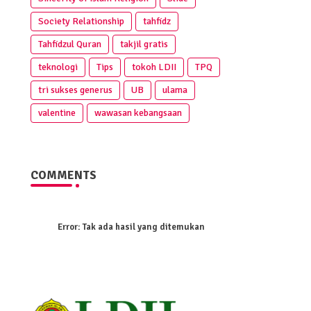
Society Relationship
tahfidz
Tahfidzul Quran
takjil gratis
teknologi
Tips
tokoh LDII
TPQ
tri sukses generus
UB
ulama
valentine
wawasan kebangsaan
COMMENTS
Error:
Tak ada hasil yang ditemukan