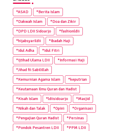
*ASAD
*Berita Islam
*Dakwah Islam
*Doa dan Zikir
*DPD LDII Sidoarjo
*fashionldii
*hijabsyarildii
*Ibadah Haji
*Idul Adha
*Idul Fitri
*Ijtihad Ulama LDII
*Informasi Haji
*Jihad fii Sabilillah
*Kemurnian Agama Islam
*keputrian
*Keutamaan Ilmu Quran dan Hadist
*Kisah Islam
*ldiisidoarjo
*Masjid
*Nikah dan Talak
*Opini
*Organisasi
*Pengajian Quran Hadist
*Persinas
*Pondok Pesantren LDII
*PPM LDII