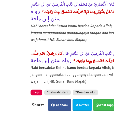
 حَسَّانَ الْأَنْصَارِيِّ عَنْ مُحَمَّدِ بْنِ كَعْبٍ الْقُرَظِيِّ عَنْ ابْنِ عَبَّاسٍ
رواه
َلَا تَدْعُ بِظُهُوْرِهِمَا فَإِذَا فَرَغْتَ فَامْسَحْ بِهِمَا وَجْهَك
سنن إبن ماجة
Nabi bersabda: Ketika kamu berdoa kepada Alloh
jangan menggunakan punggungnya tangan dan keti
wajahmu. ( HR. Sunan Ibnu Majah).
 بْنِ كَعْبٍ الْقُرَظِيِّ عَنْ ابْنِ عَبَّاسٍ قَالَ
قَالَ رَسُولُ اللهِ صَلَّى
رواه سنن إبن ماجة
إِذَا فَرَغْتَ فَامْسَحْ بِهِمَا وَجْهَكَ
Nabi bersabda: Ketika kamu berdoa kepada Alloh
jangan menggunakan punggungnya tangan dan keti
wajahmu. ( HR. Sunan Ibnu Majah)
Tags
*Dakwah Islam
*Doa dan Zikir
Facebook
Twitter
Whatsapp