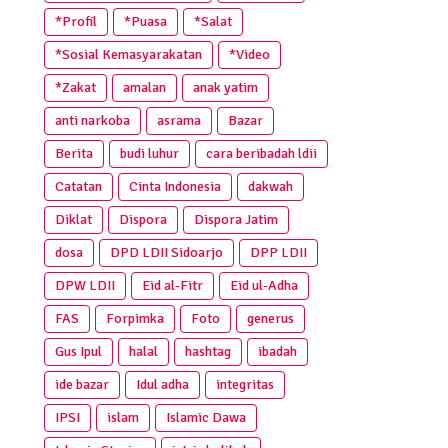
*Profil
*Puasa
*Salat
*Sosial Kemasyarakatan
*Video
*Zakat
amalan
anak yatim
anti narkoba
asrama
Bazar
Berita
budi luhur
cara beribadah ldii
Catatan
Cinta Indonesia
dakwah
Diklat
Dispora
Dispora Jatim
dosa
DPD LDII Sidoarjo
DPP LDII
DPW LDII
Eid al-Fitr
Eid ul-Adha
FAS
Forpimka
Foto
generus
Gus Ipul
halal
hashtag
ibadah
ide bazar
Idul adha
integritas
IPSI
islam
Islamic Dawa