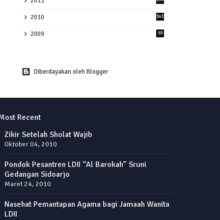
2011
2010
141
2009
30
Diberdayakan oleh Blogger
Most Recent
Zikir Setelah Sholat Wajib
Oktober 04, 2010
Pondok Pesantren LDII “Al Barokah” Sruni
Gedangan Sidoarjo
Maret 24, 2010
Nasehat Pemantapan Agama bagi Jamaah Wanita
LDII