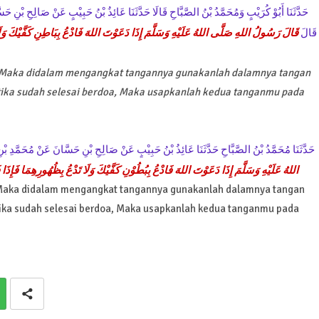
حَدَّثَنَا أَبُوْ كُرَيْبٍ وَمُحَمَّدُ بْنُ الصَّبَّاحِ قَالَا حَدَّثَنَا عَائِذُ بْنُ حَبِيْبٍ عَنْ صَالِحِ بْنِ
قَالَ
قَالَ رَسُولُ اللهِ صَلَّى اللهُ عَلَيْهِ وَسَلَّمَ إِذَا دَعَوْتَ اللهَ فَادْعُ بِبَاطِنِ كَفَّيْكَ و *
, Maka didalam mengangkat tangannya gunakanlah dalamnya tangan
ka sudah selesai berdoa, Maka usapkanlah kedua tanganmu pada
حَدَّثَنَا مُحَمَّدُ بْنُ الصَّبَّاحِ حَدَّثَنَا عَائِذُ بْنُ حَبِيْبٍ عَنْ صَالِحِ بْنِ حَسَّانَ عَنْ مُحَمَّدِ
اللهُ عَلَيْهِ وَسَلَّمَ إِذَا دَعَوْتَ اللهَ فَادْعُ بِبُطُوْنِ كَفَّيْكَ وَلَا تَدْعُ بِظُهُورِهِمَا فَ *
, Maka didalam mengangkat tangannya gunakanlah dalamnya tangan
ka sudah selesai berdoa, Maka usapkanlah kedua tanganmu pada