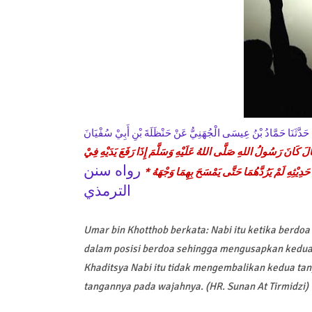
وْا حَدَّثَنَا حَمَّادُ بْنُ عِيسَى الْجُهَنِيُّ عَنْ حَنْظَلَةَ بْنِ أَبِيْ سُفْيَانَ
الَ كَانَ رَسُولُ اللهِ صَلَّى اللهُ عَلَيْهِ وَسَلَّمَ إِذَا رَفَعَ يَدَيْهِ فِيْ
رواه سنن
 حَدِيْثِهِ لَمْ يَرُدَّهُمَا حَتَّى يَمْسَحَ بِهِمَا وَجْهَهُ
الترمذي
Umar bin Khotthob berkata: Nabi itu ketika berd
dalam posisi berdoa sehingga mengusapkan kedu
Khaditsya Nabi itu tidak mengembalikan kedua ta
tangannya pada wajahnya. (HR. Sunan At Tirmidzi)