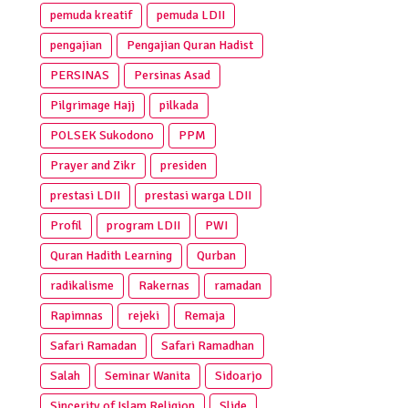
pemuda kreatif
pemuda LDII
pengajian
Pengajian Quran Hadist
PERSINAS
Persinas Asad
Pilgrimage Hajj
pilkada
POLSEK Sukodono
PPM
Prayer and Zikr
presiden
prestasi LDII
prestasi warga LDII
Profil
program LDII
PWI
Quran Hadith Learning
Qurban
radikalisme
Rakernas
ramadan
Rapimnas
rejeki
Remaja
Safari Ramadan
Safari Ramadhan
Salah
Seminar Wanita
Sidoarjo
Sincerity of Islam Religion
Slide