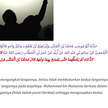
حَدَّثَنَا أَبُوْ مُوسَى مُحَمَّدُ بْنُ الْمُثَنَّى وَإِبْرَاهِيْمُ بْنُ يَعْقُوْبَ وَغَيْرُ وَاحِدٍ قَالُ
الْجُمَحِيِّ عَنْ سَالِمِ بْنِ عَبْدِ اللهِ عَنْ أَبِيْهِ عَنْ عُمَرَ بْنِ الْخَطَّابِ رَضِيَ اللهُ عَنْهُ
قَ
الدُّعَاءِ لَمْ يَحُطَّهُمَا حَتَّى يَمْسَحَ بِهِمَا وَجْهَهُ قَالَ مُحَمَّدُ بْنُ الْمُثَنَّى فِيْ *
oa mengangkat tangannya, beliau tidak membubarkan kedua tangannya
a tangannya pada wajahnya. Muhammad bin Mutsanna berkata dalam
ngannya (tidak dalam posisi berdoa) sehingga mengusapkan kedua