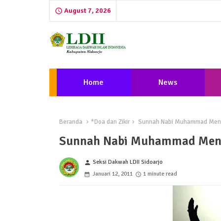
August 7, 2026
Home
News
Beranda
*Doa dan Zikir
Sunnah Nabi Muhammad Meng
Sunnah Nabi Muhammad Meng
Seksi Dakwah LDII Sidoarjo
person
Januari 12, 2011
1 minute read