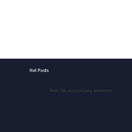
Hot Posts
Error:
Tak ada hasil yang ditemukan