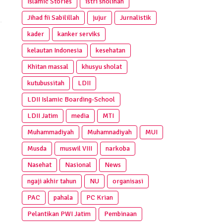
Islamic Stories
istri sholihah
Jihad fii Sabilillah
jujur
Jurnalistik
kader
kanker serviks
kelautan Indonesia
kesehatan
Khitan massal
khusyu sholat
kutubussitah
LDII
LDII Islamic Boarding-School
LDII Jatim
media
MTI
Muhammadiyah
Muhamnadiyah
MUI
Musda
muswil VIII
narkoba
Nasehat
Nasional
News
ngaji akhir tahun
NU
organisasi
PAC
pahala
PC Krian
Pelantikan PWI Jatim
Pembinaan