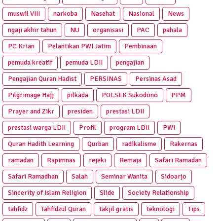
muswil VIII
narkoba
Nasehat
Nasional
News
ngaji akhir tahun
NU
organisasi
PAC
pahala
PC Krian
Pelantikan PWI Jatim
Pembinaan
pemuda kreatif
pemuda LDII
pengajian
Pengajian Quran Hadist
PERSINAS
Persinas Asad
Pilgrimage Hajj
pilkada
POLSEK Sukodono
PPM
Prayer and Zikr
presiden
prestasi LDII
prestasi warga LDII
Profil
program LDII
PWI
Quran Hadith Learning
Qurban
radikalisme
Rakernas
ramadan
Rapimnas
rejeki
Remaja
Safari Ramadan
Safari Ramadhan
Salah
Seminar Wanita
Sidoarjo
Sincerity of Islam Religion
Slide
Society Relationship
tahfidz
Tahfidzul Quran
takjil gratis
teknologi
Tips