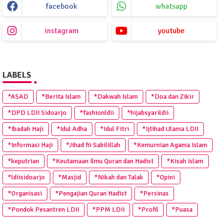
facebook
whatsapp
instagram
youtube
LABELS
*ASAD
*Berita Islam
*Dakwah Islam
*Doa dan Zikir
*DPD LDII Sidoarjo
*fashionldii
*hijabsyarildii
*Ibadah Haji
*Idul Adha
*Idul Fitri
*Ijtihad Ulama LDII
*Informasi Haji
*Jihad fii Sabilillah
*Kemurnian Agama Islam
*keputrian
*Keutamaan Ilmu Quran dan Hadist
*Kisah Islam
*ldiisidoarjo
*Masjid
*Nikah dan Talak
*Opini
*Organisasi
*Pengajian Quran Hadist
*Persinas
*Pondok Pesantren LDII
*PPM LDII
*Profil
*Puasa