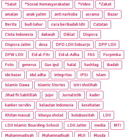
*Salat
*Sosial Kemasyarakatan
*Video
*Zakat
amalan
anak yatim
anti narkoba
asrama
Bazar
Berita
budi luhur
cara beribadah ldii
Catatan
Cinta Indonesia
dakwah
Diklat
Dispora
Dispora Jatim
dosa
DPD LDII Sidoarjo
DPP LDII
DPW LDII
Eid al-Fitr
Eid ul-Adha
FAS
Forpimka
Foto
generus
Gus Ipul
halal
hashtag
ibadah
ide bazar
Idul adha
integritas
IPSI
islam
Islamic Dawa
Islamic Stories
istri sholihah
Jihad fii Sabilillah
jujur
Jurnalistik
kader
kanker serviks
kelautan Indonesia
kesehatan
Khitan massal
khusyu sholat
kutubussitah
LDII
LDII Islamic Boarding-School
LDII Jatim
media
MTI
Muhammadiyah
Muhamnadiyah
MUI
Musda