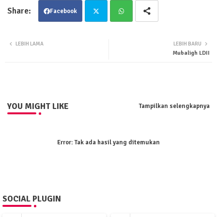
Facebook
Twit
Wha
LEBIH LAMA
LEBIH BARU
Mubaligh LDII
ter
tsa
pp
YOU MIGHT LIKE
Tampilkan selengkapnya
Error:
Tak ada hasil yang ditemukan
SOCIAL PLUGIN