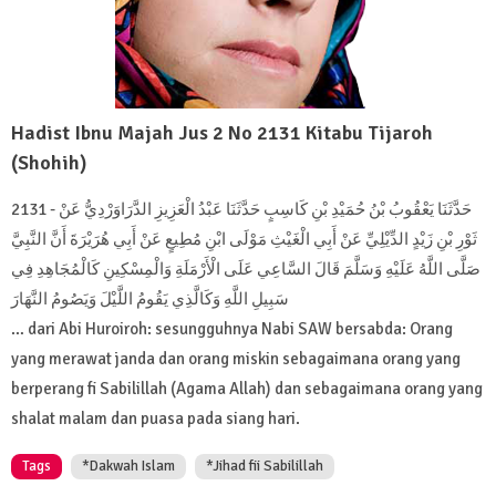
Hadist Ibnu Majah Jus 2 No 2131 Kitabu Tijaroh
(Shohih)
2131 - حَدَّثَنَا يَعْقُوبُ بْنُ حُمَيْدِ بْنِ كَاسِبٍ حَدَّثَنَا عَبْدُ الْعَزِيزِ الدَّرَاوَرْدِيُّ عَنْ
ثَوْرِ بْنِ زَيْدٍ الدِّيْلِيِّ عَنْ أَبِي الْغَيْثِ مَوْلَى ابْنِ مُطِيعٍ عَنْ أَبِي هُرَيْرَةَ أَنَّ النَّبِيَّ
صَلَّى اللَّهُ عَلَيْهِ وَسَلَّمَ قَالَ السَّاعِي عَلَى الْأَرْمَلَةِ وَالْمِسْكِينِ كَالْمُجَاهِدِ فِي
سَبِيلِ اللَّهِ وَكَالَّذِي يَقُومُ اللَّيْلَ وَيَصُومُ النَّهَارَ
… dari Abi Huroiroh: sesungguhnya Nabi SAW bersabda: Orang
yang merawat janda dan orang miskin sebagaimana orang yang
berperang fi Sabilillah (Agama Allah) dan sebagaimana orang yang
shalat malam dan puasa pada siang hari.
Tags
*Dakwah Islam
*Jihad fii Sabilillah