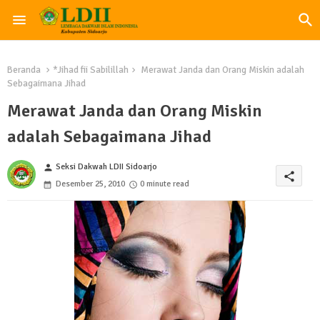
Beranda
*Jihad fii Sabilillah
Merawat Janda dan Orang Miskin adalah
Sebagaimana Jihad
Merawat Janda dan Orang Miskin
adalah Sebagaimana Jihad
Seksi Dakwah LDII Sidoarjo
person
share
Desember 25, 2010
0 minute read