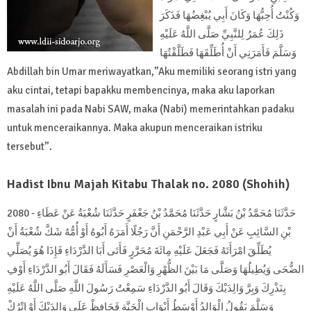
وَكُنْتُ أُحِبُّهَا وَكَانَ أَبِي يُبْغِضُهَا فَذَكَرَ
ذَلِكَ عُمَرُ لِلنَّبِيِّ صَلَّى اللَّهُ عَلَيْهِ
وَسَلَّمَ فَأَمَرَنِي أَنْ أُطَلِّقَهَا فَطَلَّقْتُهَا
Abdillah bin Umar meriwayatkan,”Aku memiliki seorang istri yang
aku cintai, tetapi bapakku membencinya, maka aku laporkan
masalah ini pada Nabi SAW, maka (Nabi) memerintahkan padaku
untuk menceraikannya. Maka akupun menceraikan istriku
tersebut”.
Hadist Ibnu Majah Kitabu Thalak no. 2080 (Shohih)
2080 - حَدَّثَنَا مُحَمَّدُ بْنُ بَشَّارٍ حَدَّثَنَا مُحَمَّدُ بْنُ جَعْفَرٍ حَدَّثَنَا شُعْبَةُ عَنْ عَطَاءِ
بْنِ السَّائِبِ عَنْ أَبِي عَبْدِ الرَّحْمَنِ أَنَّ رَجُلًا أَمَرَهُ أَبُوهُ أَوْ أُمُّهُ شَكَّ شُعْبَةُ أَنْ
يُطَلِّقَ امْرَأَتَهُ فَجَعَلَ عَلَيْهِ مِائَةَ مُحَرَّرٍ فَأَتَى أَبَا الدَّرْدَاءِ فَإِذَا هُوَ يُصَلِّي
الضُّحَى وَيُطِيلُهَا وَصَلَّى مَا بَيْنَ الظُّهْرِ وَالْعَصْرِ فَسَأَلَهُ فَقَالَ أَبُو الدَّرْدَاءِ أَوْفِ
بِنَذْرِكَ وَبِرَّ وَالِدَيْكَ وَقَالَ أَبُو الدَّرْدَاءِ سَمِعْتُ رَسُولَ اللَّهِ صَلَّى اللَّهُ عَلَيْهِ
وَسَلَّمَ يَقُولُ الْوَالِدُ أَوْسَطُ أَبْوَابِ الْجَنَّةِ فَحَافِظْ عَلَى وَالِدَيْكَ أَوْ اتْرُكْ