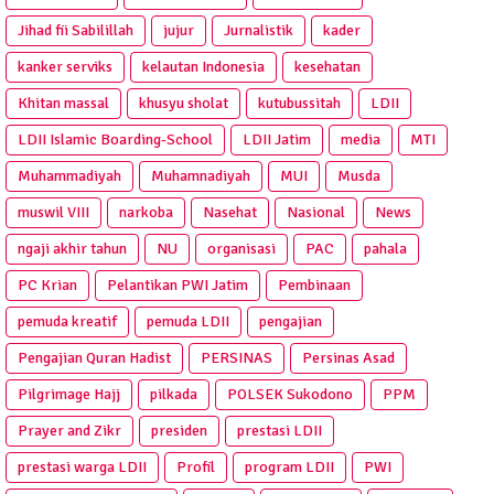
Jihad fii Sabilillah
jujur
Jurnalistik
kader
kanker serviks
kelautan Indonesia
kesehatan
Khitan massal
khusyu sholat
kutubussitah
LDII
LDII Islamic Boarding-School
LDII Jatim
media
MTI
Muhammadiyah
Muhamnadiyah
MUI
Musda
muswil VIII
narkoba
Nasehat
Nasional
News
ngaji akhir tahun
NU
organisasi
PAC
pahala
PC Krian
Pelantikan PWI Jatim
Pembinaan
pemuda kreatif
pemuda LDII
pengajian
Pengajian Quran Hadist
PERSINAS
Persinas Asad
Pilgrimage Hajj
pilkada
POLSEK Sukodono
PPM
Prayer and Zikr
presiden
prestasi LDII
prestasi warga LDII
Profil
program LDII
PWI