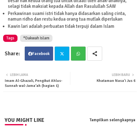
besar hak kedua orang tua untuk ditaati oleh anak-anaknya,
selagi tidak maksiat kepada Allah dan Rasulullah SAW
Perkawinan suami istri tidak hanya didasarkan saling cinta,
namun ridho dan restu kedua orang tua mutlak diperlukan
Kawin lari adalah perbuatan tidak terpuji dalam Islam
Tags
*Dakwah Islam
Facebook
Twit
Wha
LEBIH LAMA
LEBIH BARU
Imam Al-Ghazali, Pengikut Ahlus-
Khataman Nasa'i Jus 6
ter
tsa
Sunnah wal-Jama’ah (bagian 1)
pp
YOU MIGHT LIKE
Tampilkan selengkapnya