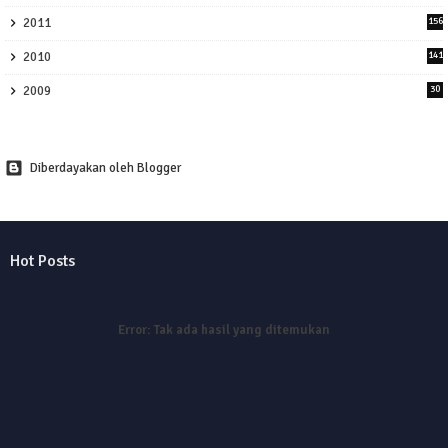
2011
156
2010
141
2009
30
Diberdayakan oleh Blogger
Hot Posts
Error:
Tak ada hasil yang ditemukan