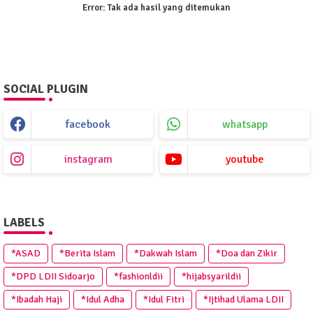
Error:
Tak ada hasil yang ditemukan
SOCIAL PLUGIN
facebook
whatsapp
instagram
youtube
LABELS
*ASAD
*Berita Islam
*Dakwah Islam
*Doa dan Zikir
*DPD LDII Sidoarjo
*fashionldii
*hijabsyarildii
*Ibadah Haji
*Idul Adha
*Idul Fitri
*Ijtihad Ulama LDII