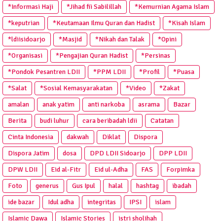
*Informasi Haji
*Jihad fii Sabilillah
*Kemurnian Agama Islam
*keputrian
*Keutamaan Ilmu Quran dan Hadist
*Kisah Islam
*ldiisidoarjo
*Masjid
*Nikah dan Talak
*Opini
*Organisasi
*Pengajian Quran Hadist
*Persinas
*Pondok Pesantren LDII
*PPM LDII
*Profil
*Puasa
*Salat
*Sosial Kemasyarakatan
*Video
*Zakat
amalan
anak yatim
anti narkoba
asrama
Bazar
Berita
budi luhur
cara beribadah ldii
Catatan
Cinta Indonesia
dakwah
Diklat
Dispora
Dispora Jatim
dosa
DPD LDII Sidoarjo
DPP LDII
DPW LDII
Eid al-Fitr
Eid ul-Adha
FAS
Forpimka
Foto
generus
Gus Ipul
halal
hashtag
ibadah
ide bazar
Idul adha
integritas
IPSI
islam
Islamic Dawa
Islamic Stories
istri sholihah