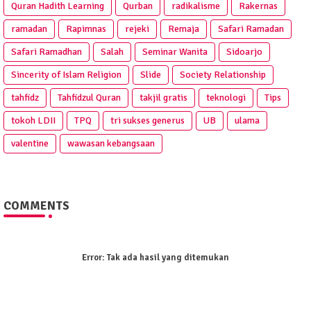
Quran Hadith Learning
Qurban
radikalisme
Rakernas
ramadan
Rapimnas
rejeki
Remaja
Safari Ramadan
Safari Ramadhan
Salah
Seminar Wanita
Sidoarjo
Sincerity of Islam Religion
Slide
Society Relationship
tahfidz
Tahfidzul Quran
takjil gratis
teknologi
Tips
tokoh LDII
TPQ
tri sukses generus
UB
ulama
valentine
wawasan kebangsaan
COMMENTS
Error:
Tak ada hasil yang ditemukan