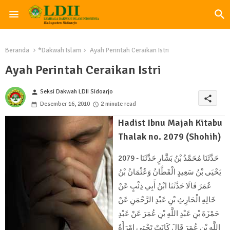
Beranda
*Dakwah Islam
Ayah Perintah Ceraikan Istri
Ayah Perintah Ceraikan Istri
Seksi Dakwah LDII Sidoarjo
person
share
Desember 16, 2010
2 minute read
Hadist Ibnu Majah Kitabu
Thalak no. 2079 (Shohih)
2079 - حَدَّثَنَا مُحَمَّدُ بْنُ بَشَّارٍ حَدَّثَنَا
يَحْيَى بْنُ سَعِيدٍ الْقَطَّانُ وَعُثْمَانُ بْنُ
عُمَرَ قَالَا حَدَّثَنَا ابْنُ أَبِي ذِئْبٍ عَنْ
خَالِهِ الْحَارِثِ بْنِ عَبْدِ الرَّحْمَنِ عَنْ
حَمْزَةَ بْنِ عَبْدِ اللَّهِ بْنِ عُمَرَ عَنْ عَبْدِ
اللَّهِ بْنِ عُمَرَ قَالَ كَانَتْ تَحْتِي امْرَأَةٌ