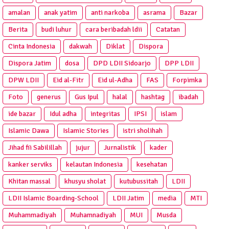
amalan
anak yatim
anti narkoba
asrama
Bazar
Berita
budi luhur
cara beribadah ldii
Catatan
Cinta Indonesia
dakwah
Diklat
Dispora
Dispora Jatim
dosa
DPD LDII Sidoarjo
DPP LDII
DPW LDII
Eid al-Fitr
Eid ul-Adha
FAS
Forpimka
Foto
generus
Gus Ipul
halal
hashtag
ibadah
ide bazar
Idul adha
integritas
IPSI
islam
Islamic Dawa
Islamic Stories
istri sholihah
Jihad fii Sabilillah
jujur
Jurnalistik
kader
kanker serviks
kelautan Indonesia
kesehatan
Khitan massal
khusyu sholat
kutubussitah
LDII
LDII Islamic Boarding-School
LDII Jatim
media
MTI
Muhammadiyah
Muhamnadiyah
MUI
Musda