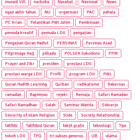
muswil VIII
narkoba
Nasehat
Nasional
News
ngaji akhir tahun
NU
organisasi
PAC
pahala
PC Krian
Pelantikan PWI Jatim
Pembinaan
pemuda kreatif
pemuda LDII
pengajian
Pengajian Quran Hadist
PERSINAS
Persinas Asad
Pilgrimage Hajj
pilkada
POLSEK Sukodono
PPM
Prayer and Zikr
presiden
prestasi LDII
prestasi warga LDII
Profil
program LDII
PWI
Quran Hadith Learning
Qurban
radikalisme
Rakernas
ramadan
Rapimnas
rejeki
Remaja
Safari Ramadan
Safari Ramadhan
Salah
Seminar Wanita
Sidoarjo
Sincerity of Islam Religion
Slide
Society Relationship
tahfidz
Tahfidzul Quran
takjil gratis
teknologi
Tips
tokoh LDII
TPQ
tri sukses generus
UB
ulama