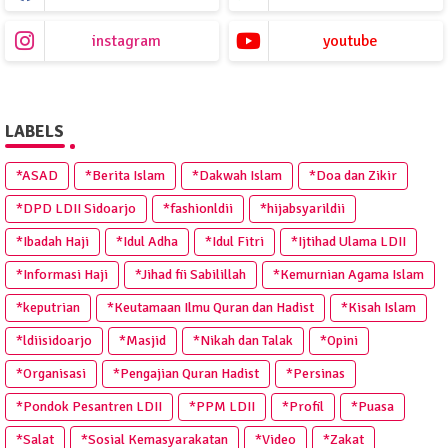
instagram
youtube
LABELS
*ASAD
*Berita Islam
*Dakwah Islam
*Doa dan Zikir
*DPD LDII Sidoarjo
*fashionldii
*hijabsyarildii
*Ibadah Haji
*Idul Adha
*Idul Fitri
*Ijtihad Ulama LDII
*Informasi Haji
*Jihad fii Sabilillah
*Kemurnian Agama Islam
*keputrian
*Keutamaan Ilmu Quran dan Hadist
*Kisah Islam
*ldiisidoarjo
*Masjid
*Nikah dan Talak
*Opini
*Organisasi
*Pengajian Quran Hadist
*Persinas
*Pondok Pesantren LDII
*PPM LDII
*Profil
*Puasa
*Salat
*Sosial Kemasyarakatan
*Video
*Zakat