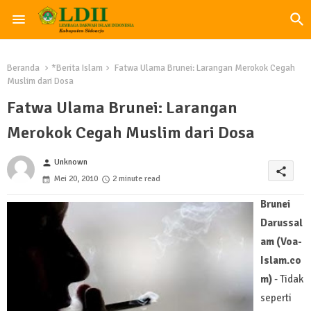
Beranda
*Berita Islam
Fatwa Ulama Brunei: Larangan Merokok Cegah
Muslim dari Dosa
Fatwa Ulama Brunei: Larangan
Merokok Cegah Muslim dari Dosa
Unknown
person
share
Mei 20, 2010
2 minute read
Brunei
Darussal
am (Voa-
Islam.co
m)
- Tidak
seperti