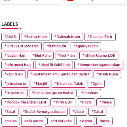
LABELS
*ASAD
*Berita Islam
*Dakwah Islam
*Doa dan Zikir
*DPD LDII Sidoarjo
*fashionldii
*hijabsyarildii
*Ibadah Haji
*Idul Adha
*Idul Fitri
*Ijtihad Ulama LDII
*Informasi Haji
*Jihad fii Sabilillah
*Kemurnian Agama Islam
*keputrian
*Keutamaan Ilmu Quran dan Hadist
*Kisah Islam
*ldiisidoarjo
*Masjid
*Nikah dan Talak
*Opini
*Organisasi
*Pengajian Quran Hadist
*Persinas
*Pondok Pesantren LDII
*PPM LDII
*Profil
*Puasa
*Salat
*Sosial Kemasyarakatan
*Video
*Zakat
amalan
anak yatim
anti narkoba
asrama
Bazar