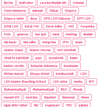
Berita
budi luhur
cara beribadah ldii
Catatan
Cinta Indonesia
dakwah
Diklat
Dispora
Dispora Jatim
dosa
DPD LDII Sidoarjo
DPP LDII
DPW LDII
Eid al-Fitr
Eid ul-Adha
FAS
Forpimka
Foto
generus
Gus Ipul
halal
hashtag
ibadah
ide bazar
Idul adha
integritas
IPSI
islam
Islamic Dawa
Islamic Stories
istri sholihah
Jihad fii Sabilillah
jujur
Jurnalistik
kader
kanker serviks
kelautan Indonesia
kesehatan
Khitan massal
khusyu sholat
kutubussitah
LDII
LDII Islamic Boarding-School
LDII Jatim
media
MTI
Muhammadiyah
Muhamnadiyah
MUI
Musda
muswil VIII
narkoba
Nasehat
Nasional
News
ngaji akhir tahun
NU
organisasi
PAC
pahala