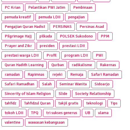
PC Krian
Pelantikan PWI Jatim
Pembinaan
pemuda kreatif
pemuda LDII
pengajian
Pengajian Quran Hadist
PERSINAS
Persinas Asad
Pilgrimage Hajj
pilkada
POLSEK Sukodono
PPM
Prayer and Zikr
presiden
prestasi LDII
prestasi warga LDII
Profil
program LDII
PWI
Quran Hadith Learning
Qurban
radikalisme
Rakernas
ramadan
Rapimnas
rejeki
Remaja
Safari Ramadan
Safari Ramadhan
Salah
Seminar Wanita
Sidoarjo
Sincerity of Islam Religion
Slide
Society Relationship
tahfidz
Tahfidzul Quran
takjil gratis
teknologi
Tips
tokoh LDII
TPQ
tri sukses generus
UB
ulama
valentine
wawasan kebangsaan